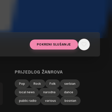
favorite
POKRENI SLUŠANJE
PRIJEDLOG ŽANROVA
Pop
Rock
Folk
serbian
local news
narodna
dance
public radio
various
bosnian