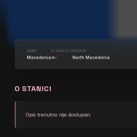
UŽIVO
ŽANR
SLUŠATELJI
DRŽAVA
Macedonia
-
North Macedonia
group
LIFE RADI
O STANICI
graphic_eq
</body></html>
Opis trenutno nije dostupan.