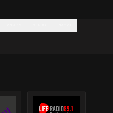
MON 03
SUN 02
SAT 01