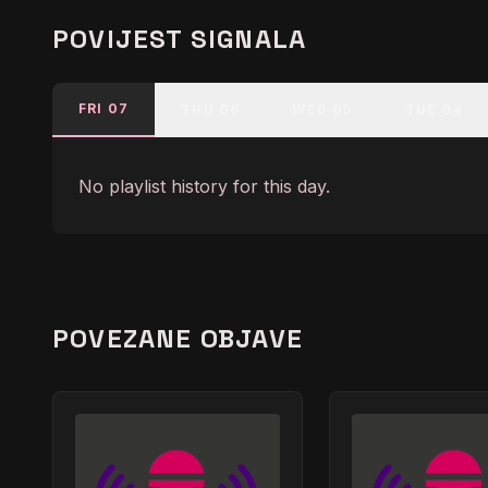
POVIJEST SIGNALA
FRI 07
THU 06
WED 05
TUE 04
No playlist history for this day.
POVEZANE OBJAVE