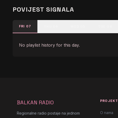
POVIJEST SIGNALA
FRI 07
THU 06
WED 05
TUE 04
No playlist history for this day.
PROJEK
BALKAN RADIO
O nama
Regionalne radio postaje na jednom