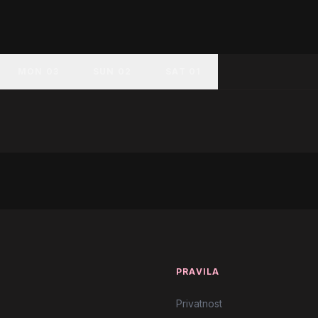
MON 03
SUN 02
SAT 01
T
PRAVILA
Privatnost