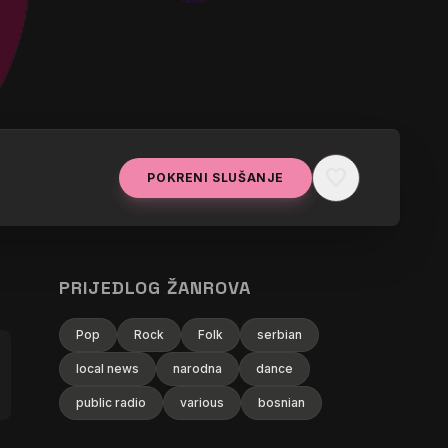
favorite
POKRENI SLUŠANJE
PRIJEDLOG ŽANROVA
Pop
Rock
Folk
serbian
local news
narodna
dance
public radio
various
bosnian