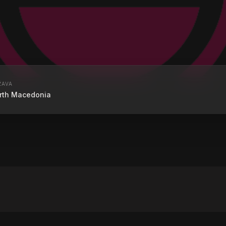
ŽAVA
rth Macedonia
107,4