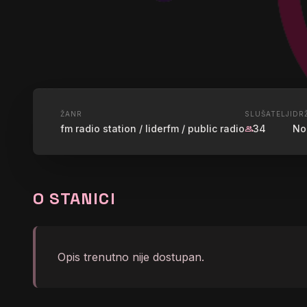
UŽIVO
ŽANR
SLUŠATELJI
DR
fm radio station / liderfm / public radio
34
No
group
LIDER FM 
O STANICI
graphic_eq
</body></html>
Opis trenutno nije dostupan.