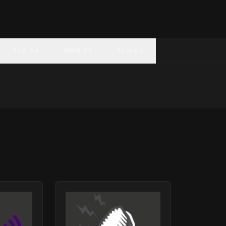
TUE 04
MON 03
SUN 02