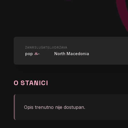
UŽIVO
ŽANR
SLUŠATELJI
DRŽAVA
pop
-
North Macedonia
group
ЕКСПРЕС 
МАКЕДОН
O STANICI
graphic_eq
No song info right now
Opis trenutno nije dostupan.