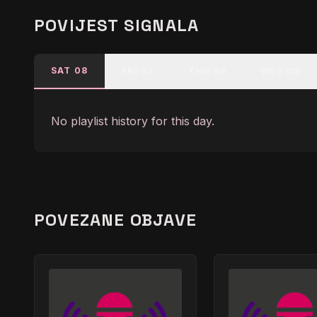
POVIJEST SIGNALA
SAT 08
FRI 07
THU 06
WED 05
No playlist history for this day.
POVEZANE OBJAVE