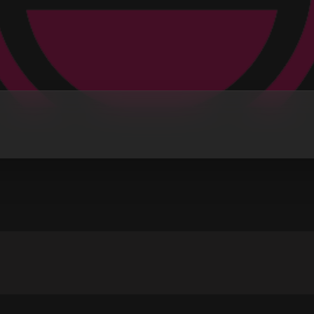
РАДИО 101.1 СТ
ИЈА