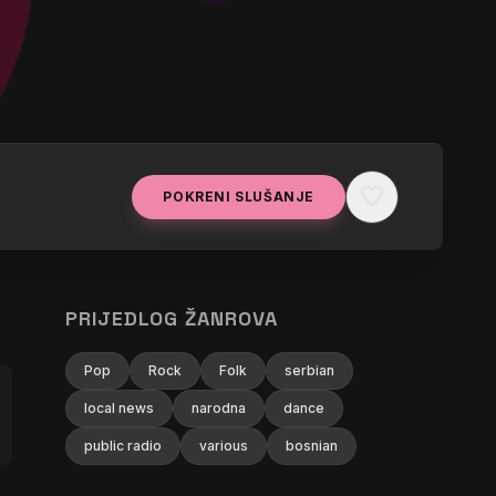
favorite
POKRENI SLUŠANJE
РУМИЦА,
PRIJEDLOG ŽANROVA
Pop
Rock
Folk
serbian
local news
narodna
dance
public radio
various
bosnian