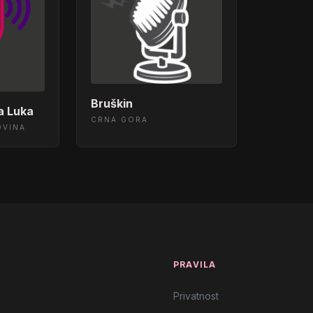
Bruškin
ja Luka
CRNA GORA
OVINA
T
PRAVILA
Privatnost