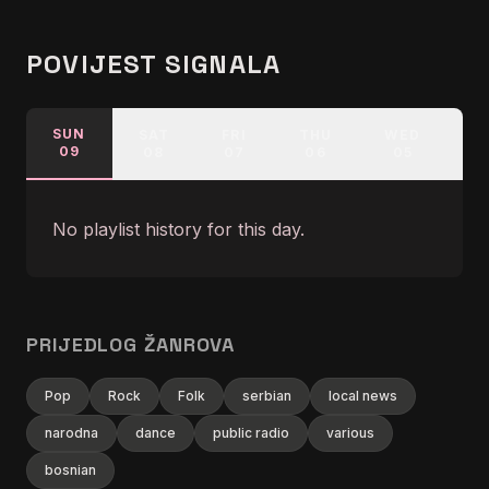
POVIJEST SIGNALA
SUN
SAT
FRI
THU
WED
T
09
08
07
06
05
0
No playlist history for this day.
PRIJEDLOG ŽANROVA
Pop
Rock
Folk
serbian
local news
narodna
dance
public radio
various
bosnian