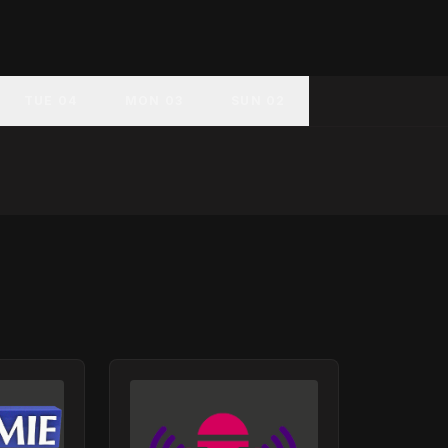
TUE 04
MON 03
SUN 02