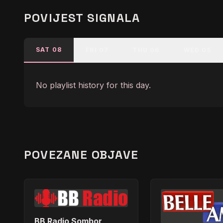
POVIJEST SIGNALA
SAT 08
FRI 07
THU 06
WED 05
No playlist history for this day.
POVEZANE OBJAVE
BB Radio Sombor