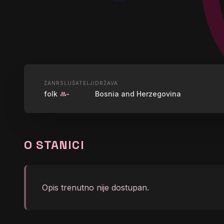
UŽIVO
ŽANR
SLUŠATELJI
DRŽAVA
folk
-
Bosnia and Herzegovina
group
VELKATON
O STANICI
graphic_eq
</body></html>
Opis trenutno nije dostupan.