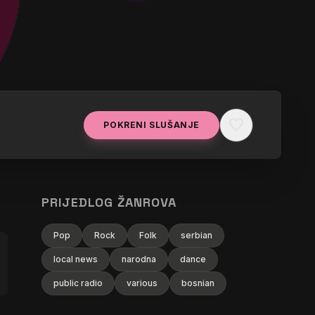
favorite
POKRENI SLUŠANJE
PRIJEDLOG ŽANROVA
Pop
Rock
Folk
serbian
local news
narodna
dance
public radio
various
bosnian