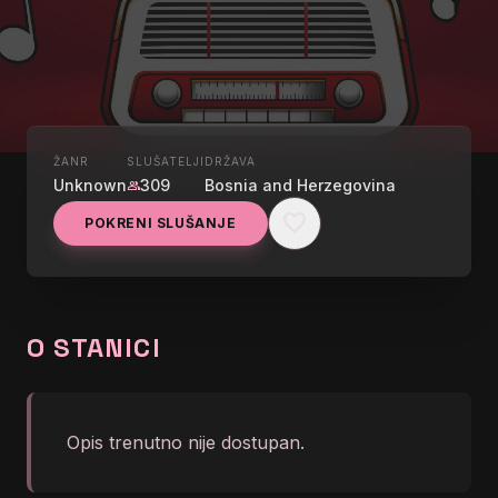
ŽANR
SLUŠATELJI
DRŽAVA
UŽIVO
Unknown
309
Bosnia and Herzegovina
group
ROBOT HIT RADIO
favorite
POKRENI SLUŠANJE
graphic_eq
Station Offline
O STANICI
Opis trenutno nije dostupan.