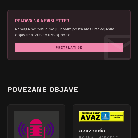
PRIJAVA NA NEWSLETTER
mai
Primajte novosti o radiju, novim postajama i izdvojenim
objavama izravno u svoj inbox.
PRETPLATI SE
POVEZANE OBJAVE
avaz radio
BOSNA I HERCEGOVINA