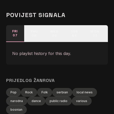
POVIJEST SIGNALA
FRI
THU
WED
TUE
MON
07
06
05
04
03
No playlist history for this day.
PRIJEDLOG ŽANROVA
Pop
Rock
Folk
serbian
local news
narodna
dance
public radio
various
bosnian