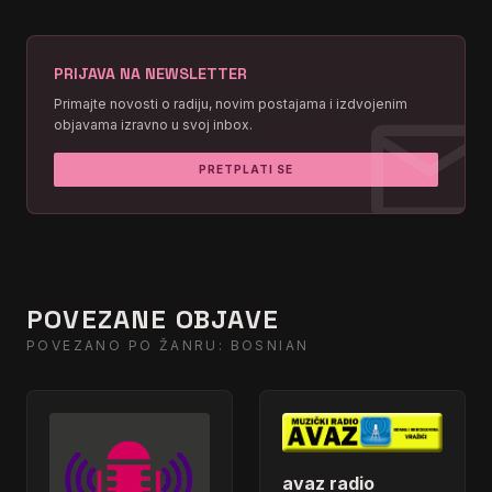
PRIJAVA NA NEWSLETTER
mai
Primajte novosti o radiju, novim postajama i izdvojenim
objavama izravno u svoj inbox.
PRETPLATI SE
POVEZANE OBJAVE
POVEZANO PO ŽANRU: BOSNIAN
avaz radio