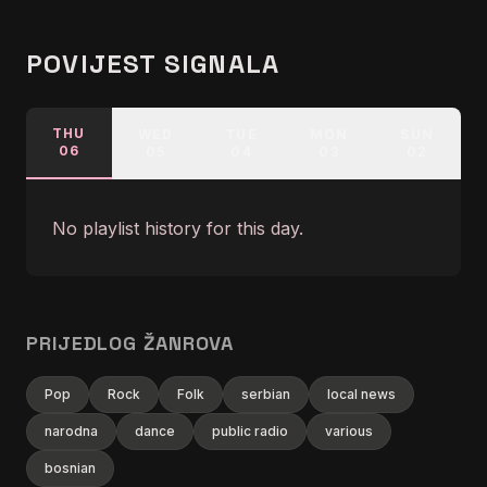
POVIJEST SIGNALA
THU
WED
TUE
MON
SUN
06
05
04
03
02
No playlist history for this day.
PRIJEDLOG ŽANROVA
Pop
Rock
Folk
serbian
local news
narodna
dance
public radio
various
bosnian