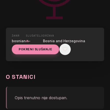
ŽANR
SLUŠATELJI
DRŽAVA
UŽIVO
bosnian
-
Bosnia and Herzegovina
group
RADIO USK 1
favorite
POKRENI SLUŠANJE
graphic_eq
</body></html>
O STANICI
Opis trenutno nije dostupan.