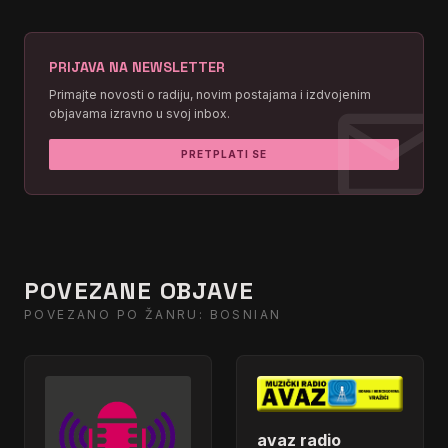
PRIJAVA NA NEWSLETTER
mai
Primajte novosti o radiju, novim postajama i izdvojenim
objavama izravno u svoj inbox.
PRETPLATI SE
POVEZANE OBJAVE
POVEZANO PO ŽANRU: BOSNIAN
avaz radio