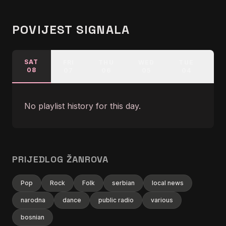
POVIJEST SIGNALA
SAT
FRI
THU
WED
TUE
M
08
07
06
05
04
No playlist history for this day.
PRIJEDLOG ŽANROVA
Pop
Rock
Folk
serbian
local news
narodna
dance
public radio
various
bosnian