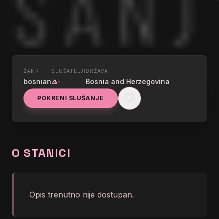
ŽANR
SLUŠATELJI
DRŽAVA
UŽIVO
bosnian
-
Bosnia and Herzegovina
group
RADIO TEŠANJ
favorite
POKRENI SLUŠANJE
92.2MHZ
graphic_eq
</body></html>
O STANICI
Opis trenutno nije dostupan.