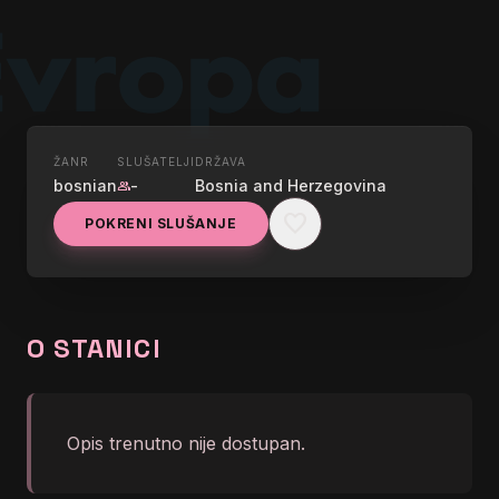
ŽANR
SLUŠATELJI
DRŽAVA
UŽIVO
bosnian
-
Bosnia and Herzegovina
group
RADIO SLOBODNA
favorite
POKRENI SLUŠANJE
EVROPA
graphic_eq
-
O STANICI
Opis trenutno nije dostupan.