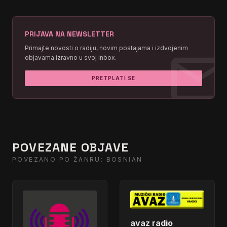
PRIJAVA NA NEWSLETTER
mai
Primajte novosti o radiju, novim postajama i izdvojenim
objavama izravno u svoj inbox.
PRETPLATI SE
POVEZANE OBJAVE
POVEZANO PO ŽANRU: BOSNIAN
avaz radio