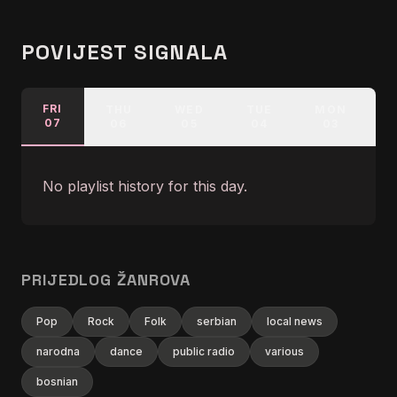
POVIJEST SIGNALA
FRI
THU
WED
TUE
MON
07
06
05
04
03
No playlist history for this day.
PRIJEDLOG ŽANROVA
Pop
Rock
Folk
serbian
local news
narodna
dance
public radio
various
bosnian