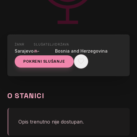
ŽANR
SLUŠATELJI
DRŽAVA
UŽIVO
Sarajevo
-
Bosnia and Herzegovina
group
RADIO BOSNA
favorite
POKRENI SLUŠANJE
graphic_eq
Adi Šoše - Baila
O STANICI
Opis trenutno nije dostupan.