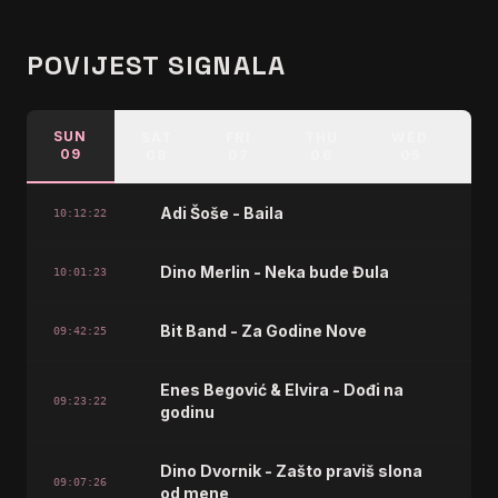
POVIJEST SIGNALA
SUN
SAT
FRI
THU
WED
T
09
08
07
06
05
0
Adi Šoše - Baila
10:12:22
Dino Merlin - Neka bude Đula
10:01:23
Bit Band - Za Godine Nove
09:42:25
Enes Begović & Elvira - Dođi na
09:23:22
godinu
Dino Dvornik - Zašto praviš slona
09:07:26
od mene