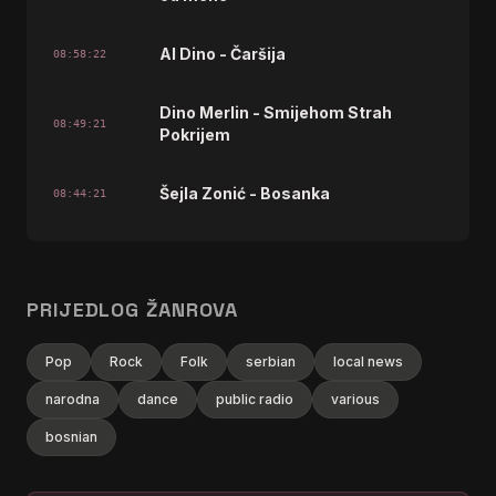
Al Dino - Čaršija
08:58:22
Dino Merlin - Smijehom Strah
08:49:21
Pokrijem
Šejla Zonić - Bosanka
08:44:21
Hanka Paldum - Sa, sa, Sarajevo
08:26:22
PRIJEDLOG ŽANROVA
Dino Merlin - Sve je Laž
08:10:25
Pop
Rock
Folk
serbian
local news
Severina - Tarapana
08:08:25
narodna
dance
public radio
various
Amela Zukovic - Amela
07:59:22
bosnian
Saban Saulic - Devojcice moja
07:50:22