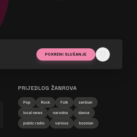
favorite
POKRENI SLUŠANJE
PRIJEDLOG ŽANROVA
Pop
Rock
Folk
serbian
local news
narodna
dance
public radio
various
bosnian