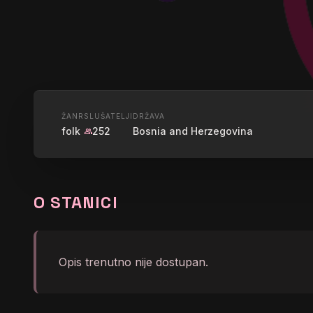
UŽIVO
ŽANR
SLUŠATELJI
DRŽAVA
folk
252
Bosnia and Herzegovina
group
RADIO BN
O STANICI
graphic_eq
</body></html>
Opis trenutno nije dostupan.