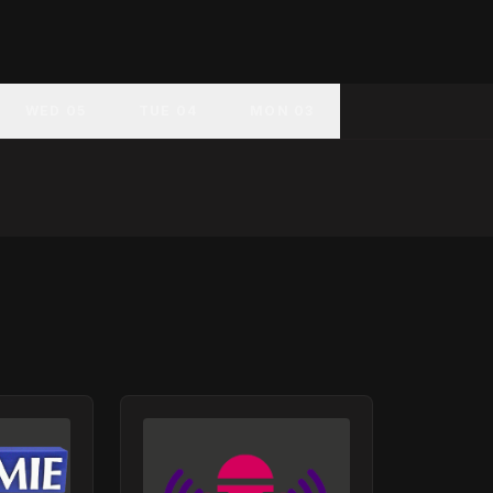
WED 05
TUE 04
MON 03