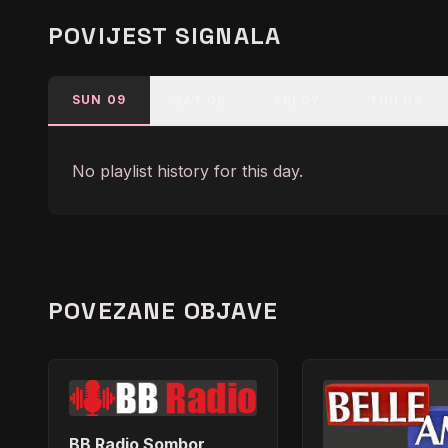
POVIJEST SIGNALA
SUN 09
SAT 08
FRI 07
THU 06
No playlist history for this day.
POVEZANE OBJAVE
BB Radio Sombor