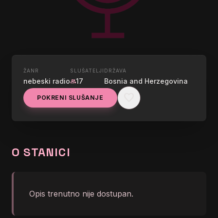
ŽANR
SLUŠATELJI
DRŽAVA
UŽIVO
nebeski radio
17
Bosnia and Herzegovina
group
KUPREŠKI RADIO
favorite
POKRENI SLUŠANJE
graphic_eq
No song info right now
O STANICI
Opis trenutno nije dostupan.