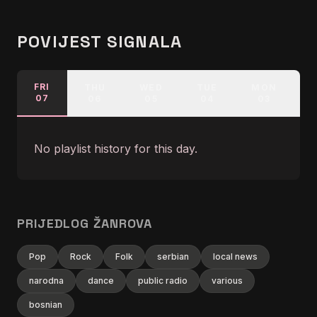
POVIJEST SIGNALA
FRI
THU
WED
TUE
MON
07
06
05
04
03
No playlist history for this day.
PRIJEDLOG ŽANROVA
Pop
Rock
Folk
serbian
local news
narodna
dance
public radio
various
bosnian