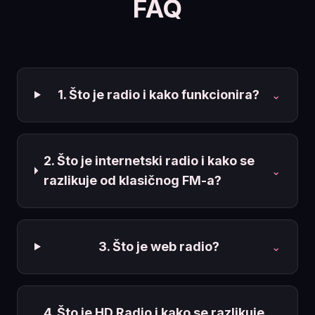
FAQ
1. Što je radio i kako funkcionira?
⌄
2. Što je internetski radio i kako se
⌄
razlikuje od klasičnog FM-a?
3. Što je web radio?
⌄
4. Što je HD Radio i kako se razlikuje