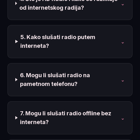
⌄
od internetskog radija?
5. Kako slušati radio putem
⌄
interneta?
6. Mogu li slušati radio na
⌄
pametnom telefonu?
7. Mogu li slušati radio offline bez
⌄
interneta?