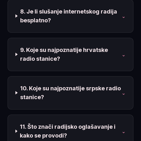
8. Je li slušanje internetskog radija
⌄
besplatno?
9. Koje su najpoznatije hrvatske
⌄
radio stanice?
10. Koje su najpoznatije srpske radio
⌄
stanice?
11. Što znači radijsko oglašavanje i
⌄
kako se provodi?