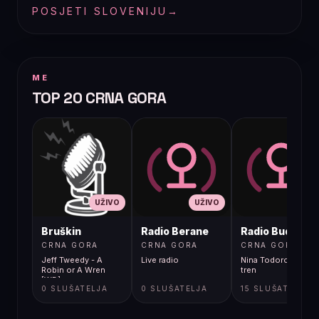
POSJETI SLOVENIJU
→
ME
TOP 20 CRNA GORA
UŽIVO
UŽIVO
UŽIVO
Bruškin
Radio Berane
Radio Budva
CRNA GORA
CRNA GORA
CRNA GORA
Jeff Tweedy - A
Live radio
Nina Todorovic - Fal
Robin or A Wren
tren
[WB]
0 SLUŠATELJA
0 SLUŠATELJA
15 SLUŠATELJA