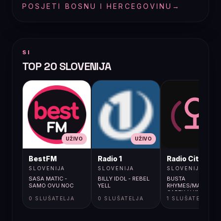
POSJETI BOSNU I HERCEGOVINU
→
SI
TOP 20 SLOVENIJA
UŽIVO
UŽIVO
UŽIVO
BestFM
Radio 1
Radio City
SLOVENIJA
SLOVENIJA
SLOVENIJA
SASA MATIC -
BILLY IDOL - REBEL
BUSTA
SAMO OVU NOC
YELL
RHYMES/MARIAH
CAREY / I KNOW
0 SLUŠATELJA
0 SLUŠATELJA
1 SLUŠATELJA
WHAT YOU WANT