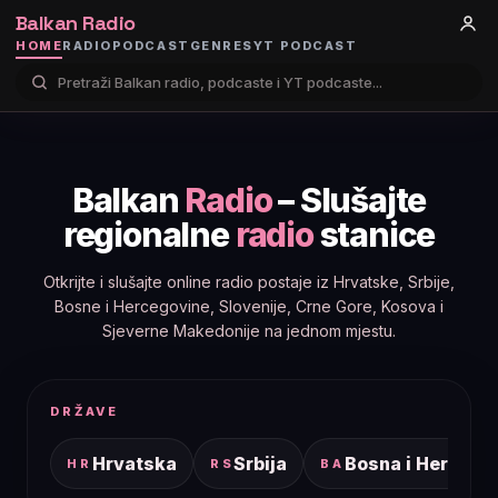
Balkan Radio
HOME
RADIO
PODCAST
GENRES
YT PODCAST
Balkan
Radio
– Slušajte
regionalne
radio
stanice
Otkrijte i slušajte online radio postaje iz Hrvatske, Srbije,
Bosne i Hercegovine, Slovenije, Crne Gore, Kosova i
Sjeverne Makedonije na jednom mjestu.
DRŽAVE
Hrvatska
Srbija
Bosna i Hercego
HR
RS
BA