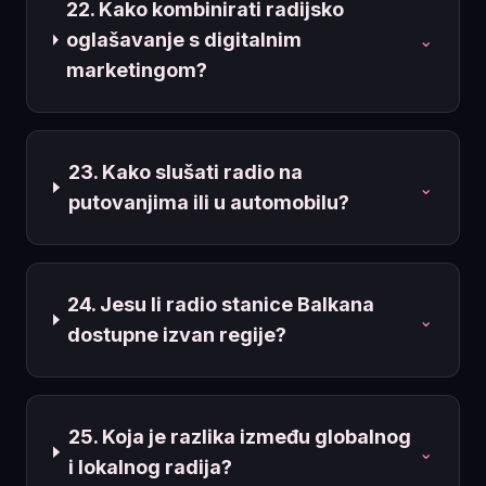
22. Kako kombinirati radijsko
oglašavanje s digitalnim
⌄
marketingom?
23. Kako slušati radio na
⌄
putovanjima ili u automobilu?
24. Jesu li radio stanice Balkana
⌄
dostupne izvan regije?
25. Koja je razlika između globalnog
⌄
i lokalnog radija?