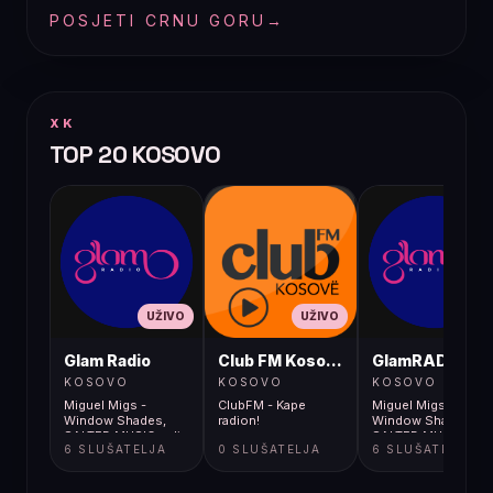
POSJETI CRNU GORU
→
XK
TOP 20 KOSOVO
UŽIVO
UŽIVO
UŽIVO
Glam Radio
Club FM Kosovë
GlamRADIO
KOSOVO
KOSOVO
KOSOVO
Miguel Migs -
ClubFM - Kape
Miguel Migs -
Window Shades,
radion!
Window Shades,
SALTED MUSIC radio
SALTED MUSIC radi
6 SLUŠATELJA
0 SLUŠATELJA
6 SLUŠATELJA
mix LIVE
mix LIVE