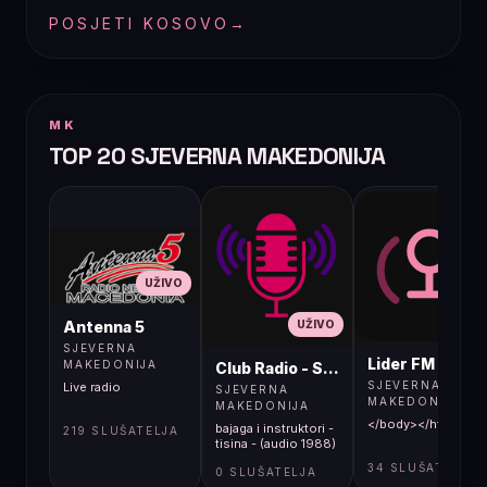
POSJETI KOSOVO
→
MK
TOP 20 SJEVERNA MAKEDONIJA
UŽIVO
UŽIVO
UŽIVO
Antenna 5
SJEVERNA
Lider FM 107,4
MAKEDONIJA
Club Radio - Skopje, Mcedonia
SJEVERNA
Live radio
SJEVERNA
MAKEDONIJA
MAKEDONIJA
</body></html>
bajaga i instruktori -
219 SLUŠATELJA
tisina - (audio 1988)
34 SLUŠATELJA
0 SLUŠATELJA