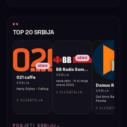
RS
TOP 20 SRBIJA
UŽIVO
UŽIVO
BB Radio Sombor
UŽIVO
SRBIJA
021 caffe
sasa jelic - ti si moja
SRBIJA
Domus Radio
sreca 2023
Harry Styles - Falling
SRBIJA
2 SLUŠATELJA
Del Arno Band -
0 SLUŠATELJA
Pesma
0 SLUŠATELJA
POSJETI SRBIJU
→