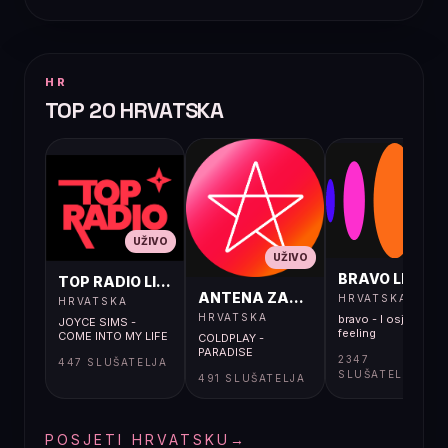
HR
TOP 20 HRVATSKA
UŽIVO
UŽIVO
UŽIVO
BRAVO LIVE
TOP RADIO LIVE
ANTENA ZAGREB LIVE
HRVATSKA
HRVATSKA
HRVATSKA
bravo - I osjećaj i
JOYCE SIMS -
feeling
COME INTO MY LIFE
COLDPLAY -
PARADISE
2347
447 SLUŠATELJA
SLUŠATELJA
491 SLUŠATELJA
POSJETI HRVATSKU
→