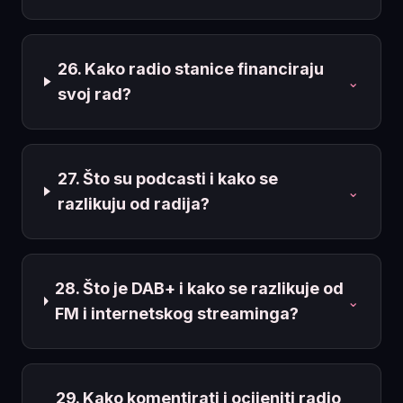
26. Kako radio stanice financiraju
⌄
svoj rad?
27. Što su podcasti i kako se
⌄
razlikuju od radija?
28. Što je DAB+ i kako se razlikuje od
⌄
FM i internetskog streaminga?
29. Kako komentirati i ocijeniti radio