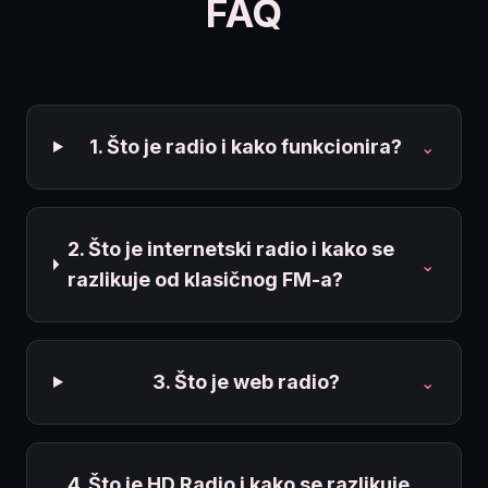
FAQ
1. Što je radio i kako funkcionira?
⌄
2. Što je internetski radio i kako se
⌄
razlikuje od klasičnog FM-a?
3. Što je web radio?
⌄
4. Što je HD Radio i kako se razlikuje