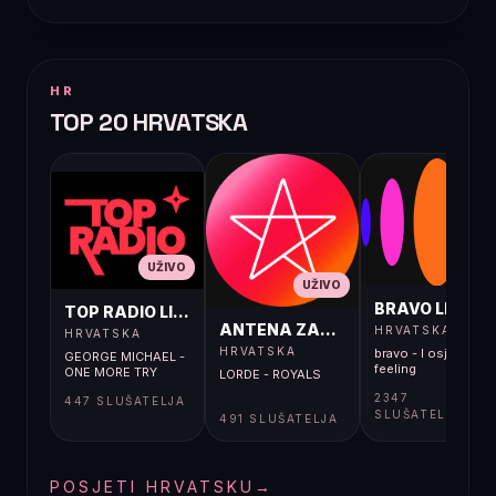
HR
TOP 20 HRVATSKA
UŽIVO
UŽIVO
UŽIVO
BRAVO LIVE
TOP RADIO LIVE
ANTENA ZAGREB LIVE
HRVATSKA
HRVATSKA
HRVATSKA
bravo - I osjećaj i
GEORGE MICHAEL -
feeling
ONE MORE TRY
LORDE - ROYALS
2347
447 SLUŠATELJA
SLUŠATELJA
491 SLUŠATELJA
POSJETI HRVATSKU
→