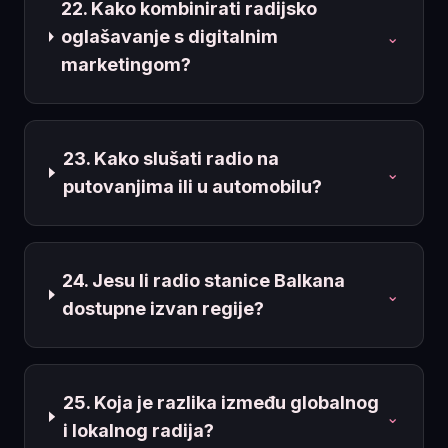
22. Kako kombinirati radijsko
oglašavanje s digitalnim
⌄
marketingom?
23. Kako slušati radio na
⌄
putovanjima ili u automobilu?
24. Jesu li radio stanice Balkana
⌄
dostupne izvan regije?
25. Koja je razlika između globalnog
⌄
i lokalnog radija?