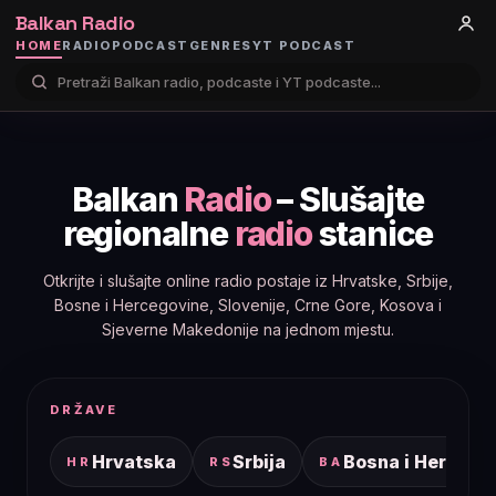
Balkan Radio
HOME
RADIO
PODCAST
GENRES
YT PODCAST
Balkan
Radio
– Slušajte
regionalne
radio
stanice
Otkrijte i slušajte online radio postaje iz Hrvatske, Srbije,
Bosne i Hercegovine, Slovenije, Crne Gore, Kosova i
Sjeverne Makedonije na jednom mjestu.
DRŽAVE
Hrvatska
Srbija
Bosna i Hercego
HR
RS
BA