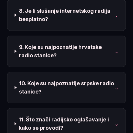
8. Je li slušanje internetskog radija
⌄
besplatno?
9. Koje su najpoznatije hrvatske
⌄
radio stanice?
10. Koje su najpoznatije srpske radio
⌄
stanice?
11. Što znači radijsko oglašavanje i
⌄
kako se provodi?