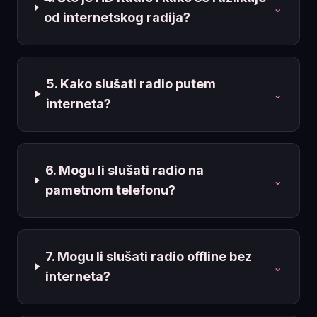
⌄
od internetskog radija?
5. Kako slušati radio putem
⌄
interneta?
6. Mogu li slušati radio na
⌄
pametnom telefonu?
7. Mogu li slušati radio offline bez
⌄
interneta?