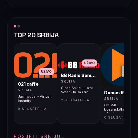
RS
TOP 20 SRBIJA
UŽIVO
UŽIVO
BB Radio Sombor
UŽIVO
SRBIJA
021 caffe
Sinan Sakic i Juzni
SRBIJA
Domus Radio
Vetar - Ruza i trn
Jamiroquai - Virtual
SRBIJA
2 SLUŠATELJA
Insanity
COSMO
0 SLUŠATELJA
bosanski/hrvatski/s
- Što je novog od
0 SLUŠATELJA
ljeta 2026.?
POSJETI SRBIJU
→