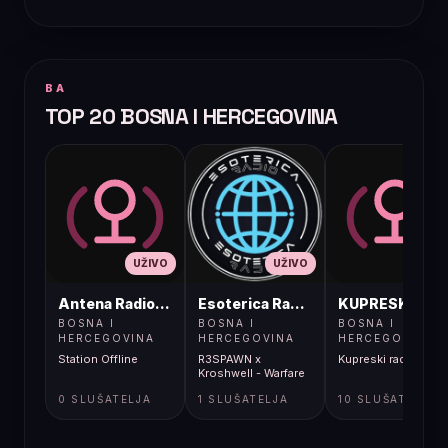
BA
TOP 20 BOSNA I HERCEGOVINA
UŽIVO
UŽIVO
UŽIVO
Antena Radio, Jelah Tešanj
Esoterica Radio S1
KUPRESKIRAD
BOSNA I
BOSNA I
BOSNA I
HERCEGOVINA
HERCEGOVINA
HERCEGOVINA
Station Offline
R3SPAWN x
Kupreski radio
Kroshwell - Warfare
0 SLUŠATELJA
1 SLUŠATELJA
10 SLUŠATELJA