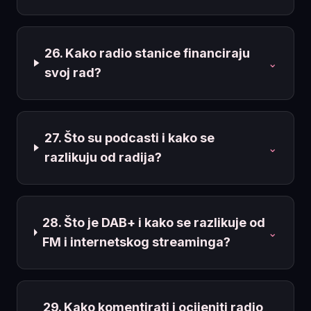
26. Kako radio stanice financiraju
⌄
svoj rad?
27. Što su podcasti i kako se
⌄
razlikuju od radija?
28. Što je DAB+ i kako se razlikuje od
⌄
FM i internetskog streaminga?
29. Kako komentirati i ocijeniti radio