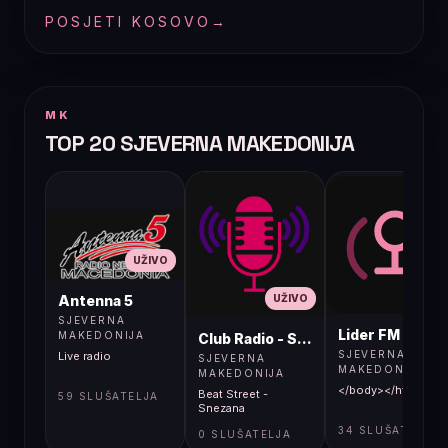
POSJETI KOSOVO
→
MK
TOP 20 SJEVERNA MAKEDONIJA
UŽIVO
UŽIVO
UŽIVO
Antenna 5
SJEVERNA
Lider FM 107,4
MAKEDONIJA
Club Radio - Skopje, Mcedonia
SJEVERNA
Live radio
SJEVERNA
MAKEDONIJA
MAKEDONIJA
</body></html>
Beat Street -
59 SLUŠATELJA
Snezana
34 SLUŠATELJA
0 SLUŠATELJA