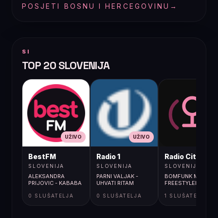
POSJETI BOSNU I HERCEGOVINU
→
SI
TOP 20 SLOVENIJA
UŽIVO
UŽIVO
UŽIVO
BestFM
Radio 1
Radio City
SLOVENIJA
SLOVENIJA
SLOVENIJA
ALEKSANDRA
PARNI VALJAK -
BOMFUNK MC'S /
PRIJOVIC - KABABA
UHVATI RITAM
FREESTYLER
0 SLUŠATELJA
0 SLUŠATELJA
1 SLUŠATELJA