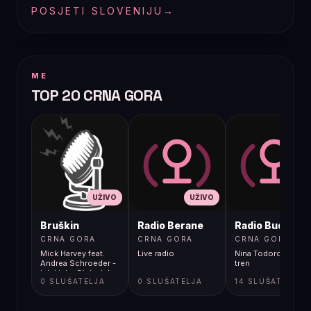
POSJETI SLOVENIJU
→
ME
TOP 20 CRNA GORA
UŽIVO
UŽIVO
UŽIVO
Bruškin
Radio Berane
Radio Budva
CRNA GORA
CRNA GORA
CRNA GORA
Mick Harvey feat.
Live radio
Nina Todorovic - Fal
Andrea Schroeder -
tren
Ich Liebe Dich...Ich
0 SLUŠATELJA
0 SLUŠATELJA
14 SLUŠATELJA
Dich Auch Nicht
[1oR]