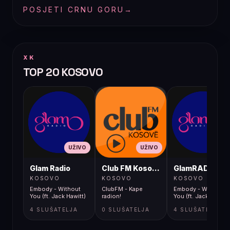
POSJETI CRNU GORU
→
XK
TOP 20 KOSOVO
UŽIVO
UŽIVO
UŽIVO
Glam Radio
Club FM Kosovë
GlamRADIO
KOSOVO
KOSOVO
KOSOVO
Embody - Without
ClubFM - Kape
Embody - Without
You (ft. Jack Hawitt)
radion!
You (ft. Jack Hawitt)
4 SLUŠATELJA
0 SLUŠATELJA
4 SLUŠATELJA