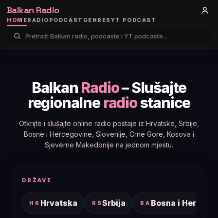
Balkan Radio
HOME
RADIO
PODCAST
GENRES
YT PODCAST
Balkan
Radio
– Slušajte
regionalne
radio
stanice
Otkrijte i slušajte online radio postaje iz Hrvatske, Srbije,
Bosne i Hercegovine, Slovenije, Crne Gore, Kosova i
Sjeverne Makedonije na jednom mjestu.
DRŽAVE
Hrvatska
Srbija
Bosna i Hercego
HR
RS
BA