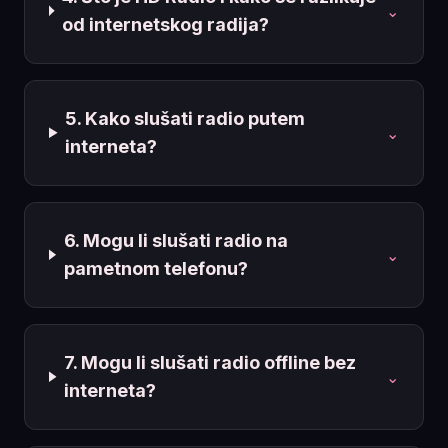
⌄
od internetskog radija?
5. Kako slušati radio putem
⌄
interneta?
6. Mogu li slušati radio na
⌄
pametnom telefonu?
7. Mogu li slušati radio offline bez
⌄
interneta?