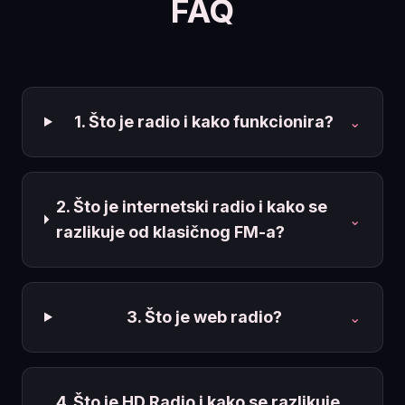
FAQ
1. Što je radio i kako funkcionira?
⌄
2. Što je internetski radio i kako se
⌄
razlikuje od klasičnog FM-a?
3. Što je web radio?
⌄
4. Što je HD Radio i kako se razlikuje