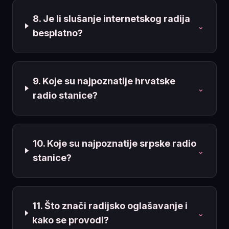
8. Je li slušanje internetskog radija
⌄
besplatno?
9. Koje su najpoznatije hrvatske
⌄
radio stanice?
10. Koje su najpoznatije srpske radio
⌄
stanice?
11. Što znači radijsko oglašavanje i
⌄
kako se provodi?