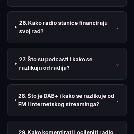
26. Kako radio stanice financiraju
⌄
svoj rad?
27. Što su podcasti i kako se
⌄
razlikuju od radija?
28. Što je DAB+ i kako se razlikuje od
⌄
FM i internetskog streaminga?
29. Kako komentirati i ocijeniti radio