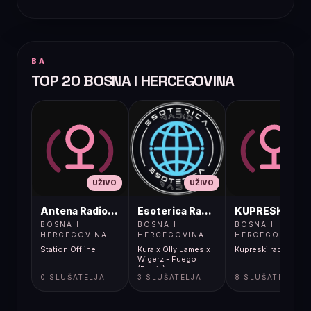
BA
TOP 20 BOSNA I HERCEGOVINA
UŽIVO
UŽIVO
UŽIVO
Antena Radio, Jelah Tešanj
Esoterica Radio S1
KUPRESKIRAD
BOSNA I
BOSNA I
BOSNA I
HERCEGOVINA
HERCEGOVINA
HERCEGOVINA
Station Offline
Kura x Olly James x
Kupreski radio
Wigerz - Fuego
(Remix)
0 SLUŠATELJA
3 SLUŠATELJA
8 SLUŠATELJA