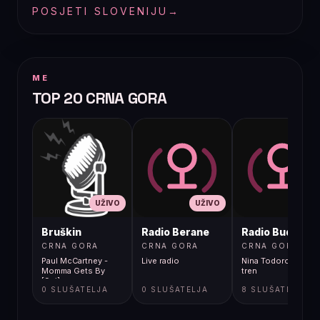
POSJETI SLOVENIJU
→
ME
TOP 20 CRNA GORA
UŽIVO
UŽIVO
UŽIVO
Bruškin
Radio Berane
Radio Budva
CRNA GORA
CRNA GORA
CRNA GORA
Paul McCartney -
Live radio
Nina Todorovic - Fal
Momma Gets By
tren
[9gj]
0 SLUŠATELJA
0 SLUŠATELJA
8 SLUŠATELJA