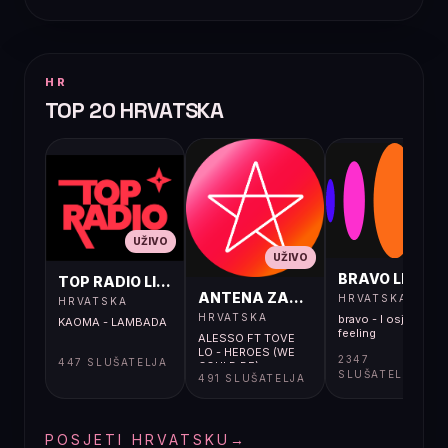
HR
TOP 20 HRVATSKA
UŽIVO
UŽIVO
UŽIVO
BRAVO LIVE
TOP RADIO LIVE
ANTENA ZAGREB LIVE
HRVATSKA
HRVATSKA
HRVATSKA
bravo - I osjećaj i
KAOMA - LAMBADA
feeling
ALESSO FT TOVE
LO - HEROES (WE
2347
447 SLUŠATELJA
COULD BE)
SLUŠATELJA
491 SLUŠATELJA
POSJETI HRVATSKU
→