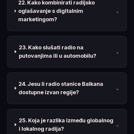
22. Kako kombinirati radijsko
oglašavanje s digitalnim
⌄
marketingom?
23. Kako slušati radio na
⌄
putovanjima ili u automobilu?
24. Jesu li radio stanice Balkana
⌄
dostupne izvan regije?
25. Koja je razlika između globalnog
⌄
i lokalnog radija?