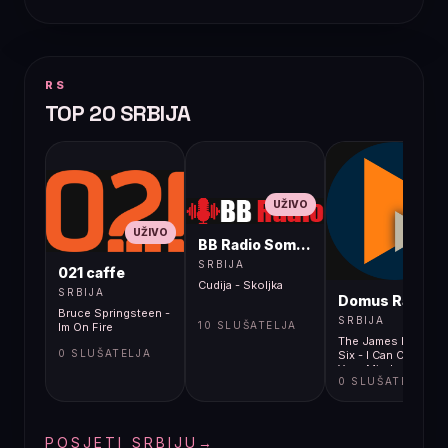
RS
TOP 20 SRBIJA
UŽIVO
UŽIVO
BB Radio Sombor
UŽIVO
SRBIJA
021 caffe
Cudija - Skoljka
SRBIJA
Domus Radio
Bruce Springsteen -
SRBIJA
10 SLUŠATELJA
Im On Fire
The James Hunter
0 SLUŠATELJA
Six - I Can Change
Your Mind
0 SLUŠATELJA
POSJETI SRBIJU
→