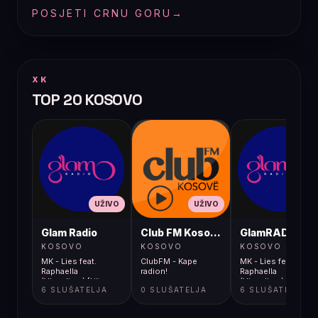
POSJETI CRNU GORU
→
XK
TOP 20 KOSOVO
UŽIVO
UŽIVO
UŽIVO
Glam Radio
Club FM Kosovë
GlamRADIO
KOSOVO
KOSOVO
KOSOVO
MK - Lies feat.
ClubFM - Kape
MK - Lies feat.
Raphaella
radion!
Raphaella
(Visualizer) [Ultra
(Visualizer) [Ultra
6 SLUŠATELJA
0 SLUŠATELJA
6 SLUŠATELJA
Music]
Music]