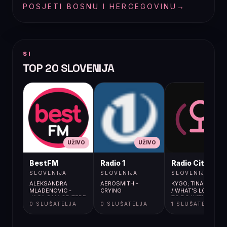
POSJETI BOSNU I HERCEGOVINU
→
SI
TOP 20 SLOVENIJA
UŽIVO
UŽIVO
UŽIVO
BestFM
Radio 1
Radio City
SLOVENIJA
SLOVENIJA
SLOVENIJA
ALEKSANDRA
AEROSMITH -
KYGO; TINA TURNE
MLADENOVIC -
CRYING
/ WHAT'S LOVE GO
JACA SAM OD TEBE
TO DO WITH IT
0 SLUŠATELJA
0 SLUŠATELJA
1 SLUŠATELJA