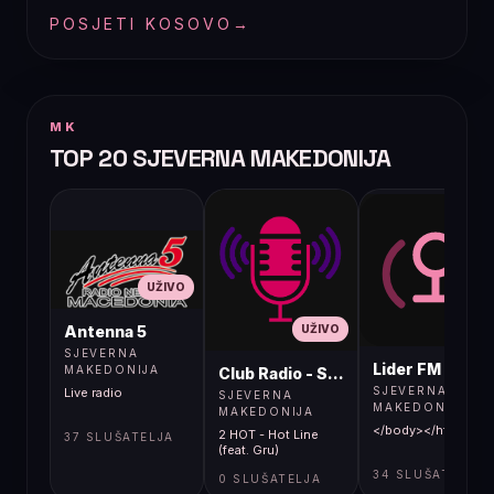
POSJETI KOSOVO
→
MK
TOP 20 SJEVERNA MAKEDONIJA
UŽIVO
UŽIVO
UŽIVO
Antenna 5
SJEVERNA
Lider FM 107,4
MAKEDONIJA
Club Radio - Skopje, Mcedonia
SJEVERNA
Live radio
SJEVERNA
MAKEDONIJA
MAKEDONIJA
</body></html>
2 HOT - Hot Line
37 SLUŠATELJA
(feat. Gru)
34 SLUŠATELJA
0 SLUŠATELJA