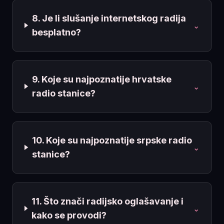
8. Je li slušanje internetskog radija
⌄
besplatno?
9. Koje su najpoznatije hrvatske
⌄
radio stanice?
10. Koje su najpoznatije srpske radio
⌄
stanice?
11. Što znači radijsko oglašavanje i
⌄
kako se provodi?