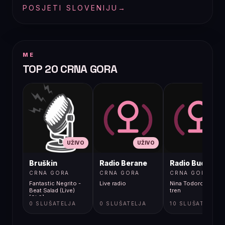
POSJETI SLOVENIJU
→
ME
TOP 20 CRNA GORA
UŽIVO
UŽIVO
UŽIVO
Bruškin
Radio Berane
Radio Budva
CRNA GORA
CRNA GORA
CRNA GORA
Fantastic Negrito -
Live radio
Nina Todorovic - Fal
Beat Salad (Live)
tren
[9k6]
0 SLUŠATELJA
0 SLUŠATELJA
10 SLUŠATELJA