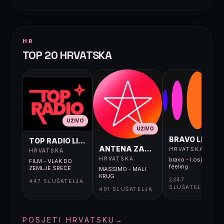
HR
TOP 20 HRVATSKA
UŽIVO
UŽIVO
UŽIVO
BRAVO LIVE
TOP RADIO LIVE
ANTENA ZAGREB LIVE
HRVATSKA
HRVATSKA
HRVATSKA
bravo - I osjećaj i
FILM - VLAK DO
feeling
ZEMLJE SREĆE
MASSIMO - MALI
KRUG
2347
447 SLUŠATELJA
SLUŠATELJA
491 SLUŠATELJA
POSJETI HRVATSKU
→