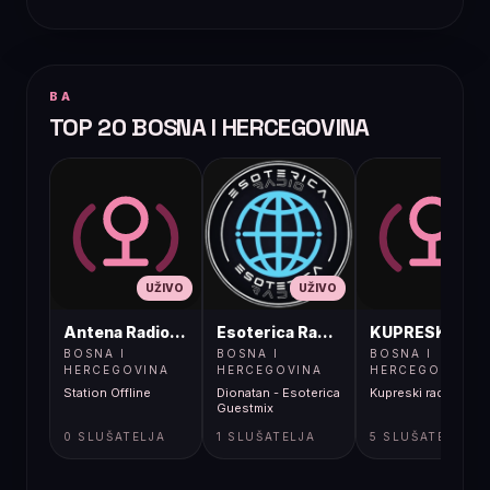
BA
TOP 20 BOSNA I HERCEGOVINA
UŽIVO
UŽIVO
UŽIVO
Antena Radio, Jelah Tešanj
Esoterica Radio S1
KUPRESKIRAD
BOSNA I
BOSNA I
BOSNA I
HERCEGOVINA
HERCEGOVINA
HERCEGOVINA
Station Offline
Dionatan - Esoterica
Kupreski radio
Guestmix
0 SLUŠATELJA
1 SLUŠATELJA
5 SLUŠATELJA