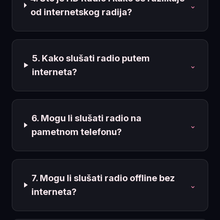
⌄
od internetskog radija?
5. Kako slušati radio putem
⌄
interneta?
6. Mogu li slušati radio na
⌄
pametnom telefonu?
7. Mogu li slušati radio offline bez
⌄
interneta?