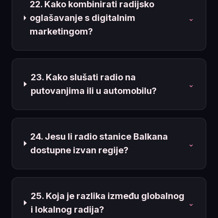
22. Kako kombinirati radijsko
oglašavanje s digitalnim
⌄
marketingom?
23. Kako slušati radio na
⌄
putovanjima ili u automobilu?
24. Jesu li radio stanice Balkana
⌄
dostupne izvan regije?
25. Koja je razlika između globalnog
⌄
i lokalnog radija?