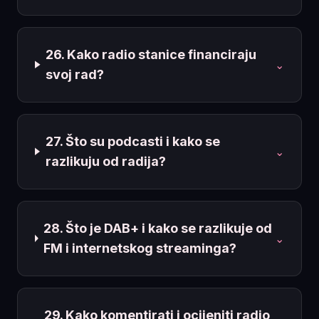
26. Kako radio stanice financiraju
⌄
svoj rad?
27. Što su podcasti i kako se
⌄
razlikuju od radija?
28. Što je DAB+ i kako se razlikuje od
⌄
FM i internetskog streaminga?
29. Kako komentirati i ocijeniti radio