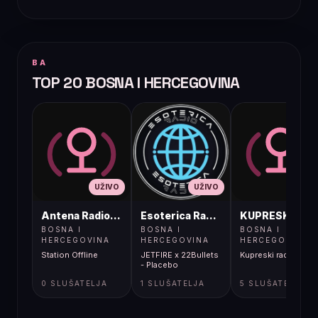
BA
TOP 20 BOSNA I HERCEGOVINA
UŽIVO
UŽIVO
UŽIVO
Antena Radio, Jelah Tešanj
Esoterica Radio S1
KUPRESKIRAD
BOSNA I
BOSNA I
BOSNA I
HERCEGOVINA
HERCEGOVINA
HERCEGOVINA
Station Offline
JETFIRE x 22Bullets
Kupreski radio
- Placebo
0 SLUŠATELJA
1 SLUŠATELJA
5 SLUŠATELJA