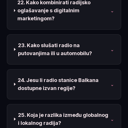
22. Kako kombinirati radijsko
oglašavanje s digitalnim
⌄
marketingom?
23. Kako slušati radio na
⌄
putovanjima ili u automobilu?
24. Jesu li radio stanice Balkana
⌄
dostupne izvan regije?
25. Koja je razlika između globalnog
⌄
i lokalnog radija?