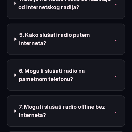
⌄
od internetskog radija?
5. Kako slušati radio putem
⌄
interneta?
6. Mogu li slušati radio na
⌄
pametnom telefonu?
7. Mogu li slušati radio offline bez
⌄
interneta?