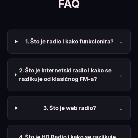
FAQ
1. Što je radio i kako funkcionira?
⌄
2. Što je internetski radio i kako se
⌄
razlikuje od klasičnog FM-a?
3. Što je web radio?
⌄
4. Što je HD Radio i kako se razlikuje