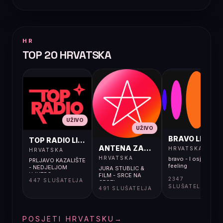
HR
TOP 20 HRVATSKA
UŽIVO
UŽIVO
UŽIVO
BRAVO LIVE
TOP RADIO LIVE
ANTENA ZAGREB LIVE
HRVATSKA
HRVATSKA
HRVATSKA
bravo - I osjećaj i
PRLJAVO KAZALIŠTE
feeling
- NEDJELJOM
JURA STUBLIC &
UJUTRO
FILM - SRCE NA
2347
447 SLUŠATELJA
CESTI
SLUŠATELJA
491 SLUŠATELJA
POSJETI HRVATSKU
→