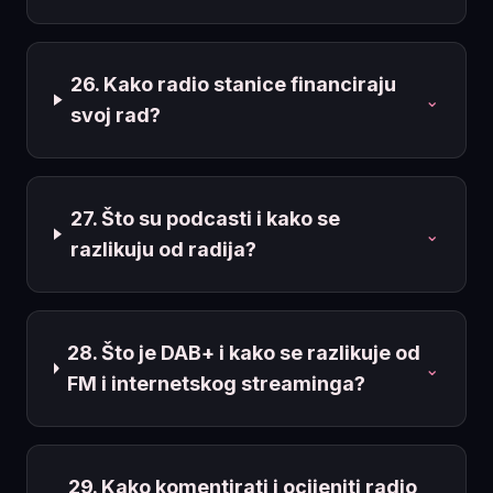
26. Kako radio stanice financiraju
⌄
svoj rad?
27. Što su podcasti i kako se
⌄
razlikuju od radija?
28. Što je DAB+ i kako se razlikuje od
⌄
FM i internetskog streaminga?
29. Kako komentirati i ocijeniti radio