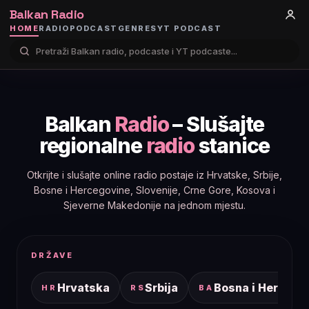
Balkan Radio
HOME
RADIO
PODCAST
GENRES
YT PODCAST
Balkan
Radio
– Slušajte
regionalne
radio
stanice
Otkrijte i slušajte online radio postaje iz Hrvatske, Srbije,
Bosne i Hercegovine, Slovenije, Crne Gore, Kosova i
Sjeverne Makedonije na jednom mjestu.
DRŽAVE
Hrvatska
Srbija
Bosna i Hercego
HR
RS
BA