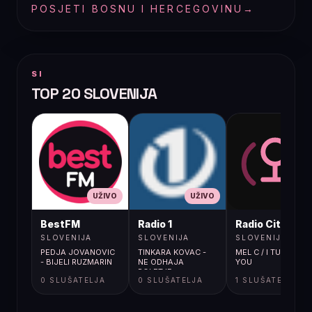
POSJETI BOSNU I HERCEGOVINU
→
SI
TOP 20 SLOVENIJA
UŽIVO
UŽIVO
UŽIVO
BestFM
Radio 1
Radio City
SLOVENIJA
SLOVENIJA
SLOVENIJA
PEDJA JOVANOVIC
TINKARA KOVAC -
MEL C / I TURN TO
- BIJELI RUZMARIN
NE ODHAJA
YOU
POLETJE
0 SLUŠATELJA
0 SLUŠATELJA
1 SLUŠATELJA