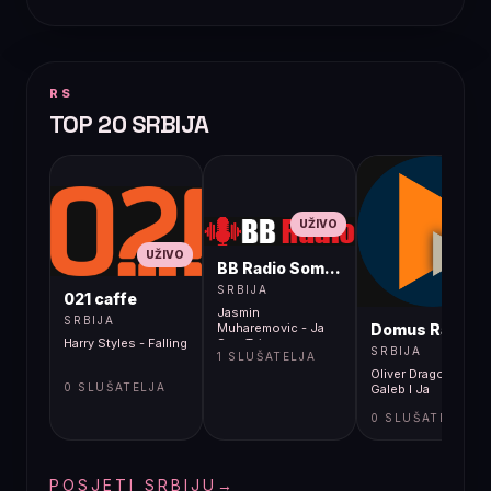
RS
TOP 20 SRBIJA
UŽIVO
UŽIVO
BB Radio Sombor
UŽIVO
SRBIJA
021 caffe
Jasmin
SRBIJA
Domus Radio
Muharemovic - Ja
Harry Styles - Falling
Sam Taj
SRBIJA
1 SLUŠATELJA
Oliver Dragojević -
0 SLUŠATELJA
Galeb I Ja
0 SLUŠATELJA
POSJETI SRBIJU
→