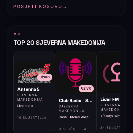
POSJETI KOSOVO
→
MK
TOP 20 SJEVERNA MAKEDONIJA
UŽIVO
UŽIVO
UŽIVO
Antenna 5
SJEVERNA
Lider FM 107,4
MAKEDONIJA
Club Radio - Skopje, Mcedonia
SJEVERNA
Live radio
SJEVERNA
MAKEDONIJA
MAKEDONIJA
</body></html>
Basa - Idemo dalje
10 SLUŠATELJA
34 SLUŠATELJA
0 SLUŠATELJA