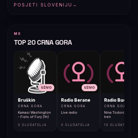
POSJETI SLOVENIJU
→
ME
TOP 20 CRNA GORA
UŽIVO
UŽIVO
UŽIVO
Bruškin
Radio Berane
Radio Budva
CRNA GORA
CRNA GORA
CRNA GORA
Kamasi Washington
Live radio
Nina Todorovic - Fal
- Fists of Fury [1h]
tren
0 SLUŠATELJA
0 SLUŠATELJA
10 SLUŠATELJA