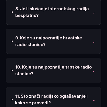
8. Je li slušanje internetskog radija
⌄
besplatno?
9. Koje su najpoznatije hrvatske
⌄
radio stanice?
10. Koje su najpoznatije srpske radio
⌄
stanice?
11. Što znači radijsko oglašavanje i
⌄
kako se provodi?