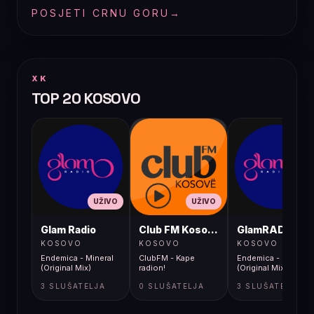
POSJETI CRNU GORU
→
XK
TOP 20 KOSOVO
UŽIVO
UŽIVO
UŽIVO
Glam Radio
Club FM Kosovë
GlamRADIO
KOSOVO
KOSOVO
KOSOVO
Endemica - Mineral
ClubFM - Kape
Endemica - Mineral
(Original Mix)
radion!
(Original Mix)
3 SLUŠATELJA
0 SLUŠATELJA
3 SLUŠATELJA