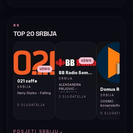
RS
TOP 20 SRBIJA
UŽIVO
UŽIVO
BB Radio Sombor
UŽIVO
SRBIJA
021 caffe
ALEKSANDRA
SRBIJA
Domus Radio
PRIJOVIC -
Harry Styles - Falling
LEGITIMNO
SRBIJA
3 SLUŠATELJA
COSMO
0 SLUŠATELJA
bosanski/hrvatski/s
- Izložba
0 SLUŠATELJA
„Devedesete, lično“
- emocije kao novi
jezik
POSJETI SRBIJU
→