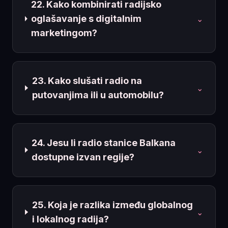
22. Kako kombinirati radijsko
oglašavanje s digitalnim
⌄
marketingom?
23. Kako slušati radio na
⌄
putovanjima ili u automobilu?
24. Jesu li radio stanice Balkana
⌄
dostupne izvan regije?
25. Koja je razlika između globalnog
⌄
i lokalnog radija?