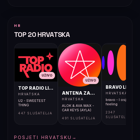
HR
TOP 20 HRVATSKA
UŽIVO
UŽIVO
UŽIVO
BRAVO LIVE
TOP RADIO LIVE
ANTENA ZAGREB LIVE
HRVATSKA
HRVATSKA
HRVATSKA
bravo - I osjećaj i
U2 - SWEETEST
feeling
THING
ALOK & AVA MAX -
CAR KEYS (AYLA)
2347
447 SLUŠATELJA
SLUŠATELJA
491 SLUŠATELJA
POSJETI HRVATSKU
→