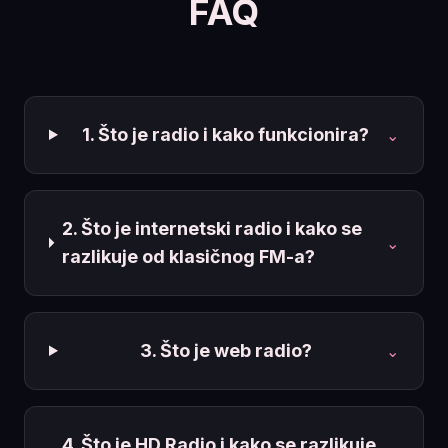
FAQ
1. Što je radio i kako funkcionira?
⌄
2. Što je internetski radio i kako se
⌄
razlikuje od klasičnog FM-a?
3. Što je web radio?
⌄
4. Što je HD Radio i kako se razlikuje