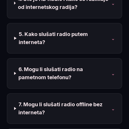
⌄
od internetskog radija?
5. Kako slušati radio putem
⌄
interneta?
6. Mogu li slušati radio na
⌄
pametnom telefonu?
7. Mogu li slušati radio offline bez
⌄
interneta?