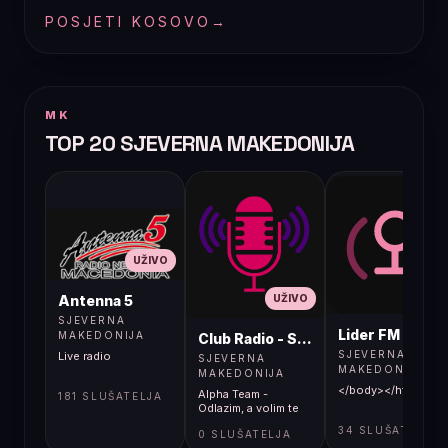
POSJETI KOSOVO
→
MK
TOP 20 SJEVERNA MAKEDONIJA
UŽIVO
UŽIVO
UŽIVO
Antenna 5
SJEVERNA
Lider FM 107,4
MAKEDONIJA
Club Radio - Skopje, Mcedonia
SJEVERNA
Live radio
SJEVERNA
MAKEDONIJA
MAKEDONIJA
</body></html>
Alpha Team -
181 SLUŠATELJA
Odlazim, a volim te
34 SLUŠATELJA
0 SLUŠATELJA