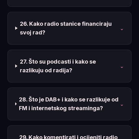
26. Kako radio stanice financiraju
⌄
svoj rad?
27. Što su podcasti i kako se
⌄
razlikuju od radija?
28. Što je DAB+ i kako se razlikuje od
⌄
FM i internetskog streaminga?
29. Kako komentirati i ocijeniti radio