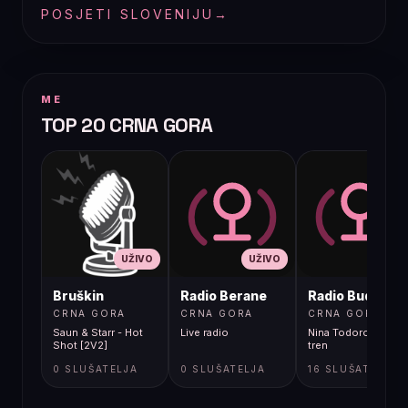
POSJETI SLOVENIJU
→
ME
TOP 20 CRNA GORA
UŽIVO
UŽIVO
UŽIVO
Bruškin
Radio Berane
Radio Budva
CRNA GORA
CRNA GORA
CRNA GORA
Saun & Starr - Hot
Live radio
Nina Todorovic - Fal
Shot [2V2]
tren
0 SLUŠATELJA
0 SLUŠATELJA
16 SLUŠATELJA