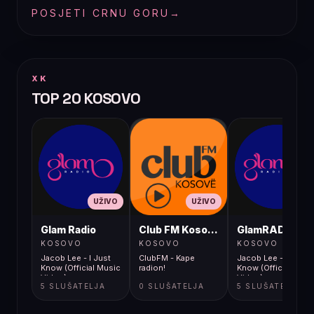
POSJETI CRNU GORU
→
XK
TOP 20 KOSOVO
UŽIVO
UŽIVO
UŽIVO
Glam Radio
Club FM Kosovë
GlamRADIO
KOSOVO
KOSOVO
KOSOVO
Jacob Lee - I Just
ClubFM - Kape
Jacob Lee - I Just
Know (Official Music
radion!
Know (Official Musi
Video)
Video)
5 SLUŠATELJA
0 SLUŠATELJA
5 SLUŠATELJA