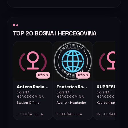
BA
TOP 20 BOSNA I HERCEGOVINA
UŽIVO
UŽIVO
UŽIVO
Antena Radio, Jelah Tešanj
Esoterica Radio S1
KUPRESKIRAD
BOSNA I
BOSNA I
BOSNA I
HERCEGOVINA
HERCEGOVINA
HERCEGOVINA
Station Offline
Averro - Heartache
Kupreski radio
0 SLUŠATELJA
1 SLUŠATELJA
15 SLUŠATELJA