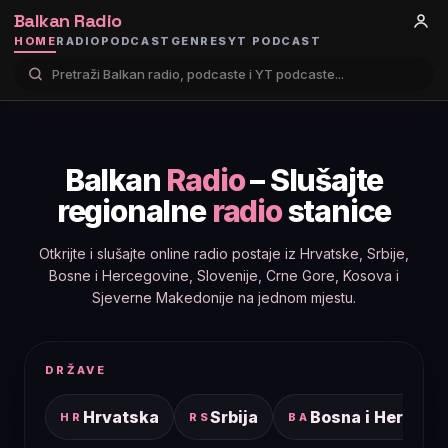
Balkan Radio
HOME
RADIO
PODCAST
GENRES
YT PODCAST
Balkan
Radio
– Slušajte
regionalne
radio
stanice
Otkrijte i slušajte online radio postaje iz Hrvatske, Srbije,
Bosne i Hercegovine, Slovenije, Crne Gore, Kosova i
Sjeverne Makedonije na jednom mjestu.
DRŽAVE
Hrvatska
Srbija
Bosna i Hercego
HR
RS
BA