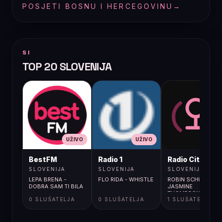
POSJETI BOSNU I HERCEGOVINU
→
SI
TOP 20 SLOVENIJA
UŽIVO
UŽIVO
UŽIVO
BestFM
Radio 1
Radio City
SLOVENIJA
SLOVENIJA
SLOVENIJA
LEPA BRENA -
FLO RIDA - WHISTLE
ROBIN SCHULZ FEA
DOBRA SAM TI BILA
JASMINE
THOMPSON / SUN
0 SLUŠATELJA
0 SLUŠATELJA
1 SLUŠATELJA
GOES DOWN