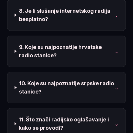
8. Je li slušanje internetskog radija
⌄
besplatno?
9. Koje su najpoznatije hrvatske
⌄
radio stanice?
10. Koje su najpoznatije srpske radio
⌄
stanice?
11. Što znači radijsko oglašavanje i
⌄
kako se provodi?