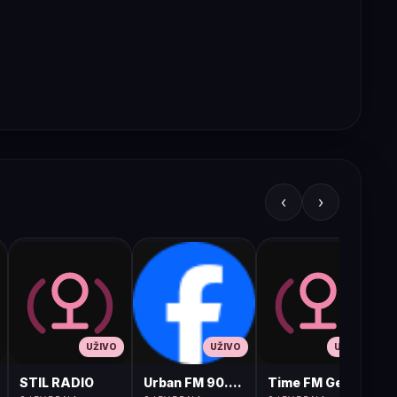
‹
›
UŽIVO
UŽIVO
UŽIVO
STIL RADIO
Urban FM 90.8 Skopje
Time FM Gevgelija