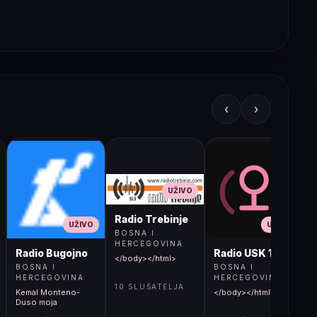
‹
›
UŽIVO
Radio Trebinje
UŽIVO
UŽIVO
BOSNA I
HERCEGOVINA
Radio Bugojno
Radio USK 1
</body></html>
BOSNA I
BOSNA I
HERCEGOVINA
HERCEGOVINA
10 SLUŠATELJA
Kemal Monteno-
</body></html>
S
Duso moja