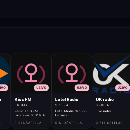
IVO
UŽIVO
UŽIVO
UŽIVO
o
Kiss FM
Lotel Radio
OK radio
SRBIJA
SRBIJA
SRBIJA
Radio KISS FM
Lotel Media Group -
Live radio
Lazarevac 106.1MHz
Loznica
A
0 SLUŠATELJA
0 SLUŠATELJA
0 SLUŠATELJA