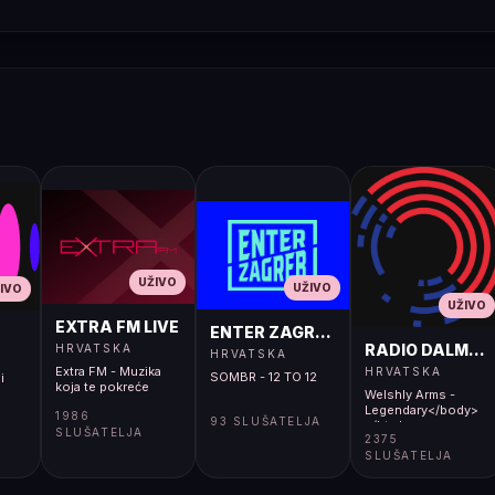
UŽIVO
UŽIVO
IVO
UŽIVO
EXTRA FM LIVE
ENTER ZAGREB LIVE
RADIO DALMACI
HRVATSKA
HRVATSKA
Extra FM - Muzika
HRVATSKA
SOMBR - 12 TO 12
i
koja te pokreće
Welshly Arms -
Legendary</body>
1986
93 SLUŠATELJA
</html>
SLUŠATELJA
2375
SLUŠATELJA