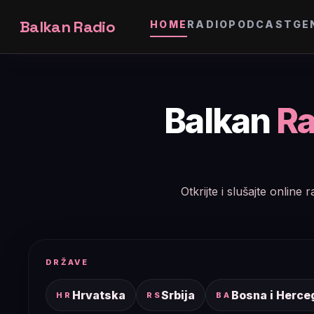
Balkan Radio
HOME
RADIO
PODCAST
GE
Balkan
Ra
Otkrijte i slušajte onlin
DRŽAVE
Hrvatska
Srbija
Bosna i Herce
HR
RS
BA