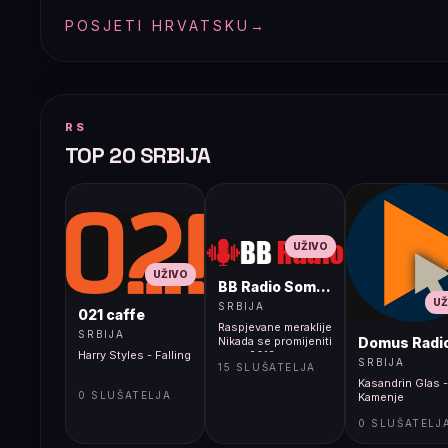
POSJETI HRVATSKU
→
RS
TOP 20 SRBIJA
UŽIVO
UŽIVO
BB Radio Sombor
UŽ
SRBIJA
021 caffe
Raspjevane meraklije
SRBIJA
Domus Radi
Nikada se promijeniti
Harry Styles - Falling
necu 2013
SRBIJA
15 SLUŠATELJA
Kasandrin Glas -
0 SLUŠATELJA
Kamenje
0 SLUŠATELJ