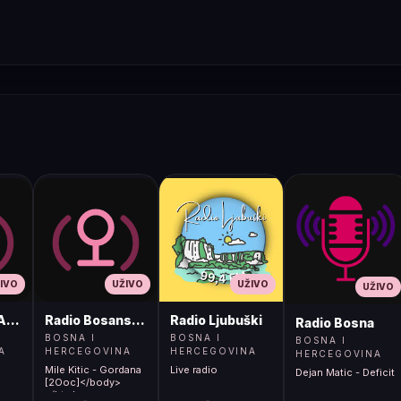
IVO
UŽIVO
UŽIVO
UŽIVO
ADIO
Radio Bosanski Brod
Radio Ljubuški
Radio Bosna
BOSNA I
BOSNA I
BOSNA I
A
HERCEGOVINA
HERCEGOVINA
HERCEGOVINA
Mile Kitic - Gordana
Live radio
Dejan Matic - Deficit
[2Ooc]</body>
</html>