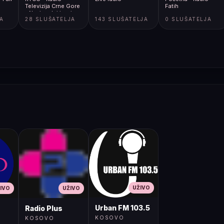
Televizija Crne Gore
Fatih
- Nacionalni javni
JA
28 SLUŠATELJA
143 SLUŠATELJA
0 SLUŠATELJA
servis
UŽIVO
IVO
UŽIVO
Urban FM 103.5
Radio Plus
KOSOVO
KOSOVO