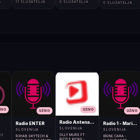
A
11 SLUŠATELJA
0 SLUŠATELJA
0 SLUŠATELJA
IVO
UŽIVO
UŽIVO
UŽIVO
Radio Antena (105.2MHz)
Radio ENTER
Radio 1 - Maribo
SLOVENIJA
SLOVENIJA
SLOVENIJA
 /
OLLY MURS FT.
R3HAB SKYTECH &
IRENE CARA -
RIZZLE KICKS -