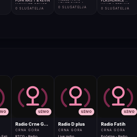
PUPA NAS T & KEVIN
FLASHDANCE ...
HEART SKIPS A
MCKAY FT. DENISE
WHAT A FEELING
A
0 SLUŠATELJA
BEAT
0 SLUŠATELJA
0 SLUŠATELJA
BELFON & FIDELES -
WORK
IVO
UŽIVO
UŽIVO
UŽIVO
Radio Crne Gore 1
Radio D plus
Radio Fatih
CRNA GORA
CRNA GORA
CRNA GORA
 Fali
RTCG - Radio
Live radio
Početna - Radio