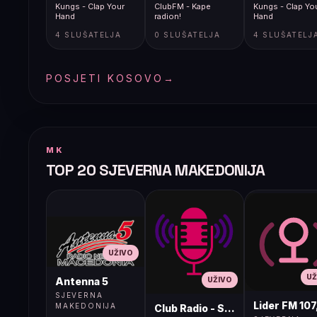
Kungs - Clap Your
ClubFM - Kape
Kungs - Clap Yo
Hand
radion!
Hand
4 SLUŠATELJA
0 SLUŠATELJA
4 SLUŠATELJ
POSJETI KOSOVO
→
MK
TOP 20 SJEVERNA MAKEDONIJA
UŽIVO
UŽ
UŽIVO
Antenna 5
SJEVERNA
Lider FM 107
MAKEDONIJA
Club Radio - Skopje, Mcedonia