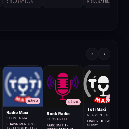
0 SLUŠATELJA
0 SLUŠATELJA
‹
›
UŽIVO
UŽIVO
UŽIVO
L
Toti Maxi
Radio Maxi
r (107.9MHz)
Rock Radio
SLOVENIJA
SLOVENIJA
SLOVENIJA
FRANS - IF I WERE
SHAWN MENDES -
SORRY
AEROSMITH -
TREAT YOU BETTER