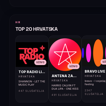
HR
TOP 20 HRVATSKA
UŽ
UŽIVO
UŽIVO
BRAVO LIVE
TOP RADIO LIVE
ANTENA ZAGREB LIVE
HRVATSKA
HRVATSKA
HRVATSKA
bravo - I osjećaj 
SHANNON - LET THE
feeling
MUSIC PLAY
HARRIS CALVIN FT
DUA LIPA - ONE KISS
2347
447 SLUŠATELJA
SLUŠATELJA
491 SLUŠATELJA