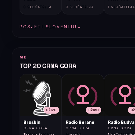
0 SLUŠATELJA
0 SLUŠATELJA
1 SLUŠATELJ
POSJETI SLOVENIJU
→
ME
TOP 20 CRNA GORA
UŽIVO
UŽIVO
UŽ
Bruškin
Radio Berane
Radio Budva
CRNA GORA
CRNA GORA
CRNA GORA
Teenage Fanclub -
Live radio
Nina Todorovic -