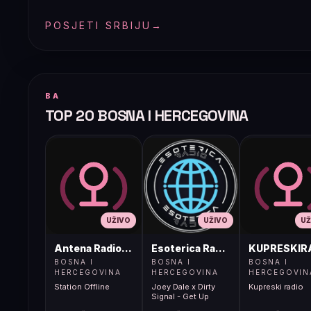
POSJETI SRBIJU
→
BA
TOP 20 BOSNA I HERCEGOVINA
UŽIVO
UŽIVO
UŽ
Antena Radio, Jelah Tešanj
Esoterica Radio S1
KUPRESKIR
BOSNA I
BOSNA I
BOSNA I
HERCEGOVINA
HERCEGOVINA
HERCEGOVIN
Station Offline
Joey Dale x Dirty
Kupreski radio
Signal - Get Up