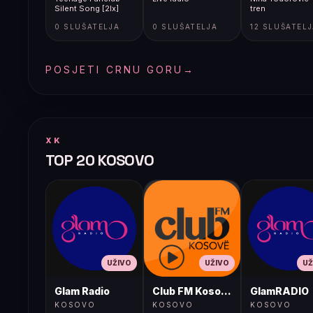
Silent Song [2lx]
tren
0 SLUŠATELJA
0 SLUŠATELJA
12 SLUŠATEL
POSJETI CRNU GORU
→
XK
TOP 20 KOSOVO
UŽIVO
UŽIVO
UŽ
Glam Radio
Club FM Kosovë
GlamRADIO
KOSOVO
KOSOVO
KOSOVO