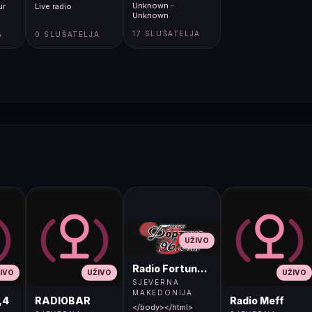
Unknown -
ur
Live radio
Unknown
17 SLUŠATELJA
A
0 SLUŠATELJA
UŽIVO
Radio Fortuna 96.8 FM
IVO
UŽIVO
UŽIVO
SJEVERNA
MAKEDONIJA
,4
RADIOBAR
Radio Meff
</body></html>