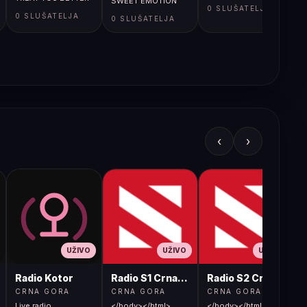
SWEET EMOTION
0 SLUŠATELJA
0 SLUŠATELJA
0 SLUŠATELJA
‹
›
UŽIVO
UŽIVO
UŽIVO
Radio Kotor
Radio S1 Crna Gora
Radio S2 Crna Gora
CRNA GORA
CRNA GORA
CRNA GORA
Live radio
</body></html>
</body></html>