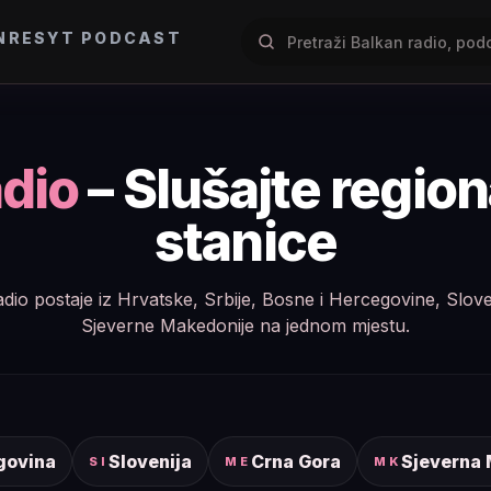
NRES
YT PODCAST
dio
– Slušajte regio
stanice
e radio postaje iz Hrvatske, Srbije, Bosne i Hercegovine, Slov
Sjeverne Makedonije na jednom mjestu.
govina
Slovenija
Crna Gora
Sjeverna
SI
ME
MK