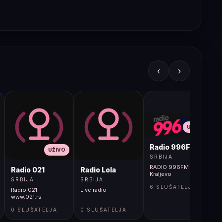
‹
›
UŽIVO
Radio 996FM
UŽIVO
SRBIJA
RADIO 996FM -
Radio 021
Radio Lola
Kraljevo
SRBIJA
SRBIJA
6 SLUŠATELJA
Radio 021 -
Live radio
www.021.rs
0 SLUŠATELJA
0 SLUŠATELJA