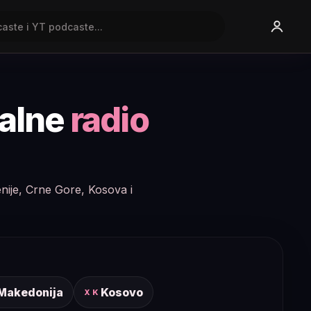
nalne
radio
enije, Crne Gore, Kosova i
 Makedonija
Kosovo
XK