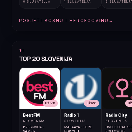
0 SLUŠATELJA
1 SLUŠATELJA
6 SLUŠATELJ
POSJETI BOSNU I HERCEGOVINU
→
SI
TOP 20 SLOVENIJA
UŽIVO
UŽIVO
UŽ
BestFM
Radio 1
Radio City
SLOVENIJA
SLOVENIJA
SLOVENIJA
BRESKVICA -
MARAAYA - HERE
UNCLE CRACKER
VAMPIR
FOR YOU
FOLLOW ME