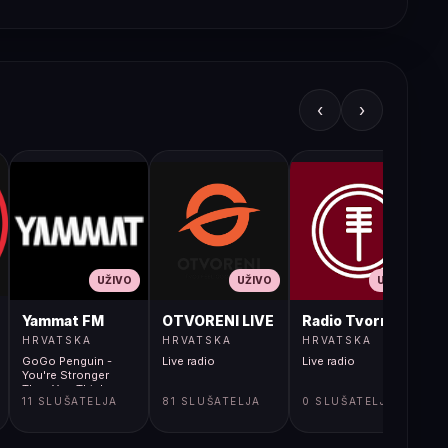
‹
›
UŽIVO
UŽIVO
UŽIVO
JA LIVE
Yammat FM
OTVORENI LIVE
Radio Tvornica
HRVATSKA
HRVATSKA
HRVATSKA
GoGo Penguin -
Live radio
Live radio
L
You're Stronger
Than You Think
11 SLUŠATELJA
81 SLUŠATELJA
0 SLUŠATELJA