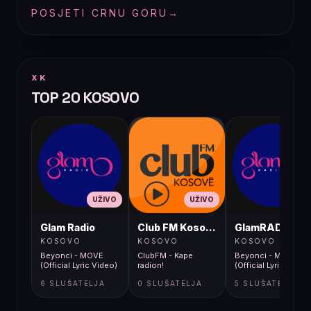
POSJETI CRNU GORU
→
XK
TOP 20 KOSOVO
UŽIVO
UŽIVO
UŽIVO
Glam Radio
Club FM Kosovë
GlamRADIO
KOSOVO
KOSOVO
KOSOVO
Beyonci - MOVE
ClubFM - Kape
Beyonci - MOVE
(Official Lyric Video)
radion!
(Official Lyric Video
6 SLUŠATELJA
0 SLUŠATELJA
5 SLUŠATELJA