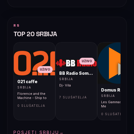
RS
TOP 20 SRBIJA
UŽIVO
UŽIVO
BB Radio Sombor
UŽIVO
SRBIJA
021 caffe
Dj- Vila
SRBIJA
Domus Radio
Florence and the
SRBIJA
7 SLUŠATELJA
Machine - Ship to
wreck
Les Gammas - All Of
0 SLUŠATELJA
Me
0 SLUŠATELJA
POSJETI SRBIJU
→