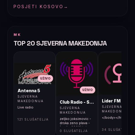
POSJETI KOSOVO
→
MK
TOP 20 SJEVERNA MAKEDONIJA
UŽIVO
UŽIVO
UŽIVO
Antenna 5
SJEVERNA
Lider FM 107,4
MAKEDONIJA
Club Radio - Skopje, Mcedonia
SJEVERNA
Live radio
SJEVERNA
MAKEDONIJA
MAKEDONIJA
</body></html>
zeljko joksimovic -
121 SLUŠATELJA
drska zeno plava -
(audio 2002) hd
34 SLUŠATELJA
0 SLUŠATELJA