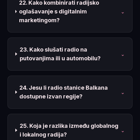
22. Kako kombinirati radijsko
oglašavanje s digitalnim
⌄
marketingom?
23. Kako slušati radio na
⌄
putovanjima ili u automobilu?
24. Jesu li radio stanice Balkana
⌄
dostupne izvan regije?
25. Koja je razlika između globalnog
⌄
i lokalnog radija?