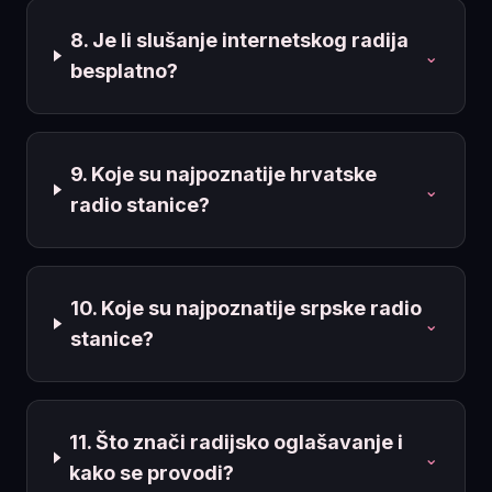
8. Je li slušanje internetskog radija
⌄
besplatno?
9. Koje su najpoznatije hrvatske
⌄
radio stanice?
10. Koje su najpoznatije srpske radio
⌄
stanice?
11. Što znači radijsko oglašavanje i
⌄
kako se provodi?