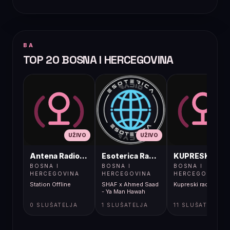
BA
TOP 20 BOSNA I HERCEGOVINA
UŽIVO
UŽIVO
UŽIVO
Antena Radio, Jelah Tešanj
Esoterica Radio S1
KUPRESKIRAD
BOSNA I
BOSNA I
BOSNA I
HERCEGOVINA
HERCEGOVINA
HERCEGOVINA
Station Offline
SHAF x Ahmed Saad
Kupreski radio
- Ya Man Hawah
0 SLUŠATELJA
1 SLUŠATELJA
11 SLUŠATELJA