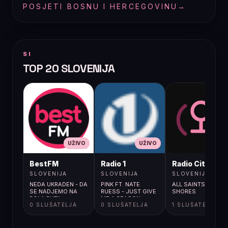
POSJETI BOSNU I HERCEGOVINU
→
SI
TOP 20 SLOVENIJA
UŽIVO
UŽIVO
UŽIVO
BestFM
Radio 1
Radio City
SLOVENIJA
SLOVENIJA
SLOVENIJA
NEDA UKRADEN - DA
PINK FT. NATE
ALL SAINTS / PURE
SE NADJEMO NA
RUESS - JUST GIVE
SHORES
POLA PUTA
ME A REASON
0 SLUŠATELJA
0 SLUŠATELJA
1 SLUŠATELJA