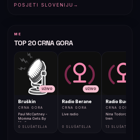
POSJETI SLOVENIJU
→
ME
TOP 20 CRNA GORA
UŽIVO
UŽIVO
UŽIVO
Bruškin
Radio Berane
Radio Budva
CRNA GORA
CRNA GORA
CRNA GORA
Paul McCartney -
Live radio
Nina Todorovic - Fal
Momma Gets By
tren
[9gj]
0 SLUŠATELJA
0 SLUŠATELJA
13 SLUŠATELJA