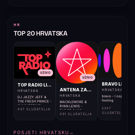
HR
TOP 20 HRVATSKA
UŽIVO
UŽIVO
UŽIVO
BRAVO LIVE
TOP RADIO LIVE
ANTENA ZAGREB LIVE
HRVATSKA
HRVATSKA
HRVATSKA
bravo - I osjećaj i
DJ JAZZY JEFF &
feeling
THE FRESH PRINCE -
MACKLEMORE &
SUMMERTIME
RYAN LEWIS -
2347
447 SLUŠATELJA
THRIFT SHOP
SLUŠATELJA
491 SLUŠATELJA
POSJETI HRVATSKU
→