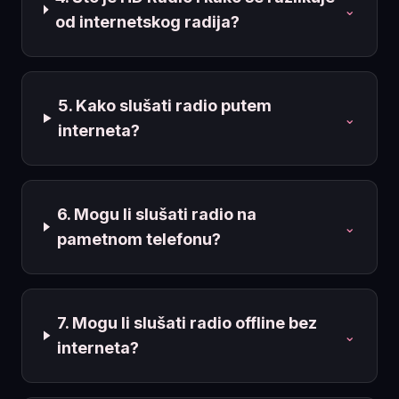
⌄
od internetskog radija?
5. Kako slušati radio putem
⌄
interneta?
6. Mogu li slušati radio na
⌄
pametnom telefonu?
7. Mogu li slušati radio offline bez
⌄
interneta?