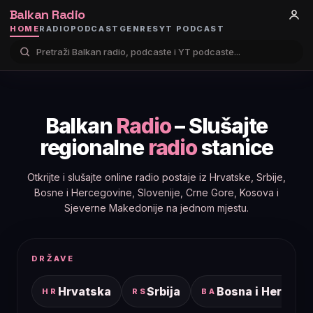
Balkan Radio
HOME
RADIO
PODCAST
GENRES
YT PODCAST
Balkan
Radio
– Slušajte
regionalne
radio
stanice
Otkrijte i slušajte online radio postaje iz Hrvatske, Srbije,
Bosne i Hercegovine, Slovenije, Crne Gore, Kosova i
Sjeverne Makedonije na jednom mjestu.
DRŽAVE
Hrvatska
Srbija
Bosna i Hercego
HR
RS
BA