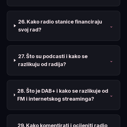
26. Kako radio stanice financiraju
⌄
svoj rad?
27. Što su podcasti i kako se
⌄
razlikuju od radija?
28. Što je DAB+ i kako se razlikuje od
⌄
FM i internetskog streaminga?
29. Kako komentirati i ocijeniti radio