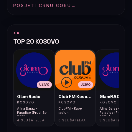
POSJETI CRNU GORU
→
XK
TOP 20 KOSOVO
UŽIVO
UŽIVO
UŽIVO
Glam Radio
Club FM Kosovë
GlamRADIO
KOSOVO
KOSOVO
KOSOVO
Alina Baraz -
ClubFM - Kape
Alina Baraz -
Paradise (Prod. By
radion!
Paradise (Prod. By
ESTA.)
ESTA.)
4 SLUŠATELJA
0 SLUŠATELJA
3 SLUŠATELJA