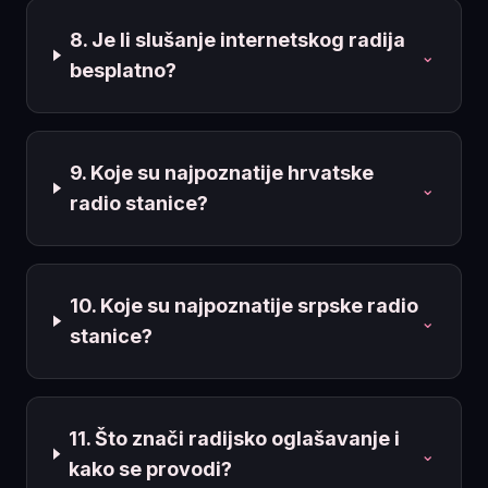
8. Je li slušanje internetskog radija
⌄
besplatno?
9. Koje su najpoznatije hrvatske
⌄
radio stanice?
10. Koje su najpoznatije srpske radio
⌄
stanice?
11. Što znači radijsko oglašavanje i
⌄
kako se provodi?