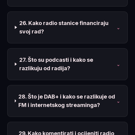
26. Kako radio stanice financiraju
⌄
svoj rad?
27. Što su podcasti i kako se
⌄
razlikuju od radija?
28. Što je DAB+ i kako se razlikuje od
⌄
FM i internetskog streaminga?
29. Kako komentirati i ocijeniti radio