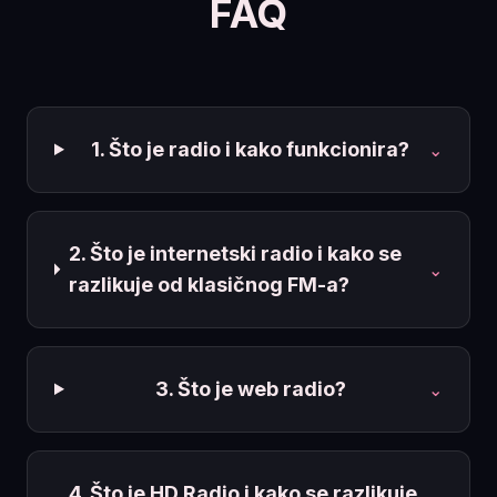
FAQ
1. Što je radio i kako funkcionira?
⌄
2. Što je internetski radio i kako se
⌄
razlikuje od klasičnog FM-a?
3. Što je web radio?
⌄
4. Što je HD Radio i kako se razlikuje