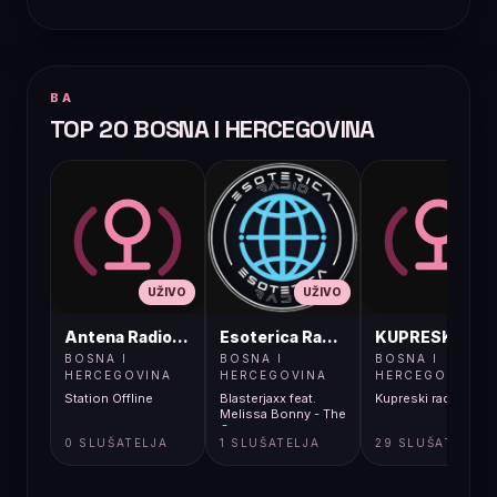
BA
TOP 20 BOSNA I HERCEGOVINA
UŽIVO
UŽIVO
UŽIVO
Antena Radio, Jelah Tešanj
Esoterica Radio S1
KUPRESKIRAD
BOSNA I
BOSNA I
BOSNA I
HERCEGOVINA
HERCEGOVINA
HERCEGOVINA
Station Offline
Blasterjaxx feat.
Kupreski radio
Melissa Bonny - The
Crown
0 SLUŠATELJA
1 SLUŠATELJA
29 SLUŠATELJA