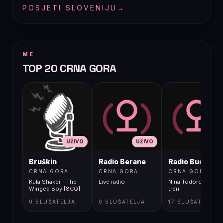
POSJETI SLOVENIJU
→
ME
TOP 20 CRNA GORA
UŽIVO
UŽIVO
UŽIVO
Bruškin
Radio Berane
Radio Budva
CRNA GORA
CRNA GORA
CRNA GORA
Kula Shaker - The
Live radio
Nina Todorovic - Fal
Winged Boy [8CQ]
tren
0 SLUŠATELJA
0 SLUŠATELJA
17 SLUŠATELJA