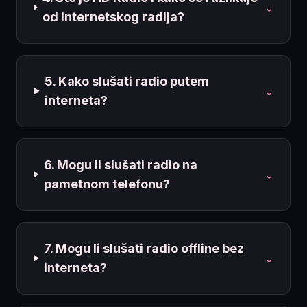
⌄
od internetskog radija?
5. Kako slušati radio putem
⌄
interneta?
6. Mogu li slušati radio na
⌄
pametnom telefonu?
7. Mogu li slušati radio offline bez
⌄
interneta?