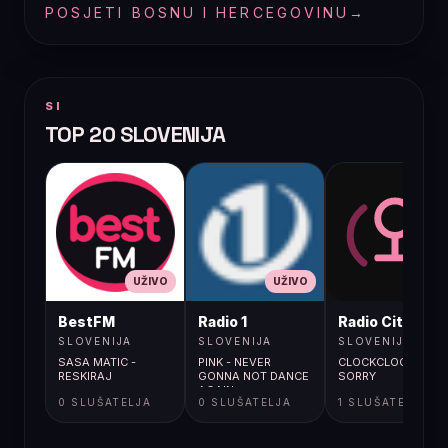
POSJETI BOSNU I HERCEGOVINU
→
SI
TOP 20 SLOVENIJA
UŽIVO
UŽIVO
UŽIVO
BestFM
Radio 1
Radio City
SLOVENIJA
SLOVENIJA
SLOVENIJA
SASA MATIC -
PINK - NEVER
CLOCKCLOCK /
RESKIRAJ
GONNA NOT DANCE
SORRY
AGAIN
0 SLUŠATELJA
0 SLUŠATELJA
1 SLUŠATELJA