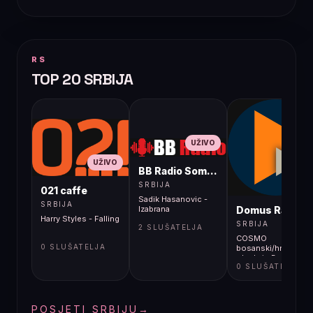
RS
TOP 20 SRBIJA
UŽIVO
UŽIVO
BB Radio Sombor
UŽIVO
SRBIJA
021 caffe
Sadik Hasanovic -
SRBIJA
Domus Radio
Izabrana
Harry Styles - Falling
SRBIJA
2 SLUŠATELJA
COSMO
0 SLUŠATELJA
bosanski/hrvatski/s
- Ludwig Bauer:
0 SLUŠATELJA
"Kuća ili čovjek koji
je kupovao čavle"
POSJETI SRBIJU
→