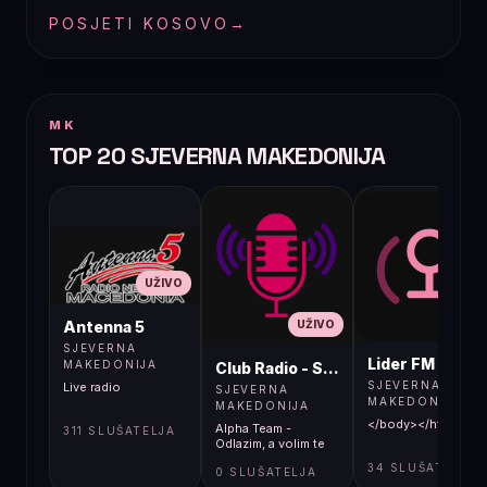
POSJETI KOSOVO
→
MK
TOP 20 SJEVERNA MAKEDONIJA
UŽIVO
UŽIVO
UŽIVO
Antenna 5
SJEVERNA
Lider FM 107,4
MAKEDONIJA
Club Radio - Skopje, Mcedonia
SJEVERNA
Live radio
SJEVERNA
MAKEDONIJA
MAKEDONIJA
</body></html>
Alpha Team -
311 SLUŠATELJA
Odlazim, a volim te
34 SLUŠATELJA
0 SLUŠATELJA