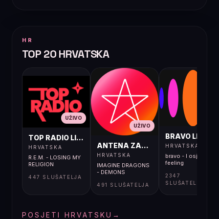
HR
TOP 20 HRVATSKA
UŽIVO
UŽIVO
UŽIVO
BRAVO LIVE
TOP RADIO LIVE
ANTENA ZAGREB LIVE
HRVATSKA
HRVATSKA
HRVATSKA
bravo - I osjećaj i
R.E.M. - LOSING MY
feeling
RELIGION
IMAGINE DRAGONS
- DEMONS
2347
447 SLUŠATELJA
SLUŠATELJA
491 SLUŠATELJA
POSJETI HRVATSKU
→