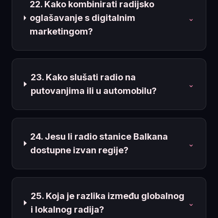
22. Kako kombinirati radijsko
oglašavanje s digitalnim
⌄
marketingom?
23. Kako slušati radio na
⌄
putovanjima ili u automobilu?
24. Jesu li radio stanice Balkana
⌄
dostupne izvan regije?
25. Koja je razlika između globalnog
⌄
i lokalnog radija?