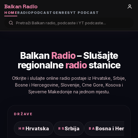
Balkan Radio
HOME
RADIO
PODCAST
GENRES
YT PODCAST
Balkan
Radio
– Slušajte
regionalne
radio
stanice
Otkrijte i slušajte online radio postaje iz Hrvatske, Srbije,
Bosne i Hercegovine, Slovenije, Crne Gore, Kosova i
Sjeverne Makedonije na jednom mjestu.
DRŽAVE
Hrvatska
Srbija
Bosna i Hercego
HR
RS
BA