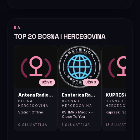
BA
TOP 20 BOSNA I HERCEGOVINA
UŽIVO
UŽIVO
UŽIVO
Antena Radio, Jelah Tešanj
Esoterica Radio S1
KUPRESKIRAD
BOSNA I
BOSNA I
BOSNA I
HERCEGOVINA
HERCEGOVINA
HERCEGOVINA
Station Offline
KSHMR x Maddix -
Kupreski radio
Close To You
0 SLUŠATELJA
1 SLUŠATELJA
13 SLUŠATELJA