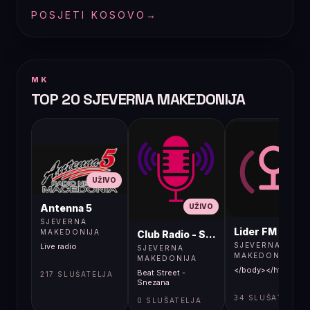
POSJETI KOSOVO
→
MK
TOP 20 SJEVERNA MAKEDONIJA
UŽIVO
UŽIVO
UŽIVO
Antenna 5
SJEVERNA
Lider FM 107,4
MAKEDONIJA
Club Radio - Skopje, Mcedonia
SJEVERNA
Live radio
SJEVERNA
MAKEDONIJA
MAKEDONIJA
</body></html>
Beat Street -
217 SLUŠATELJA
Snezana
34 SLUŠATELJA
0 SLUŠATELJA