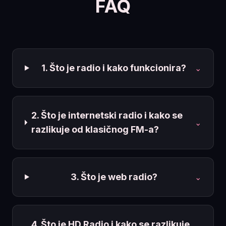
FAQ
1. Što je radio i kako funkcionira?
⌄
2. Što je internetski radio i kako se
⌄
razlikuje od klasičnog FM-a?
3. Što je web radio?
⌄
4. Što je HD Radio i kako se razlikuje