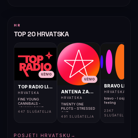
HR
TOP 20 HRVATSKA
UŽIVO
UŽIVO
UŽIVO
BRAVO LIVE
TOP RADIO LIVE
ANTENA ZAGREB LIVE
HRVATSKA
HRVATSKA
HRVATSKA
bravo - I osjećaj i
FINE YOUNG
feeling
CANNIBALS -
TWENTY ONE
JOHNNY COME
PILOTS - STRESSED
2347
447 SLUŠATELJA
HOME
OUT
SLUŠATELJA
491 SLUŠATELJA
POSJETI HRVATSKU
→