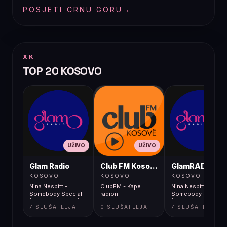
POSJETI CRNU GORU
→
XK
TOP 20 KOSOVO
UŽIVO
UŽIVO
UŽIVO
Glam Radio
Club FM Kosovë
GlamRADIO
KOSOVO
KOSOVO
KOSOVO
Nina Nesbitt -
ClubFM - Kape
Nina Nesbitt -
Somebody Special
radion!
Somebody Special
(Leon Lour Remix)
(Leon Lour Remix)
7 SLUŠATELJA
0 SLUŠATELJA
7 SLUŠATELJA