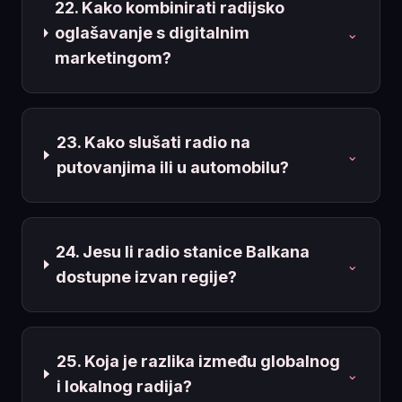
22. Kako kombinirati radijsko
oglašavanje s digitalnim
⌄
marketingom?
23. Kako slušati radio na
⌄
putovanjima ili u automobilu?
24. Jesu li radio stanice Balkana
⌄
dostupne izvan regije?
25. Koja je razlika između globalnog
⌄
i lokalnog radija?