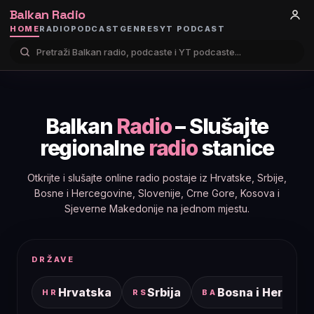
Balkan Radio
HOME
RADIO
PODCAST
GENRES
YT PODCAST
Balkan
Radio
– Slušajte
regionalne
radio
stanice
Otkrijte i slušajte online radio postaje iz Hrvatske, Srbije,
Bosne i Hercegovine, Slovenije, Crne Gore, Kosova i
Sjeverne Makedonije na jednom mjestu.
DRŽAVE
Hrvatska
Srbija
Bosna i Hercego
HR
RS
BA