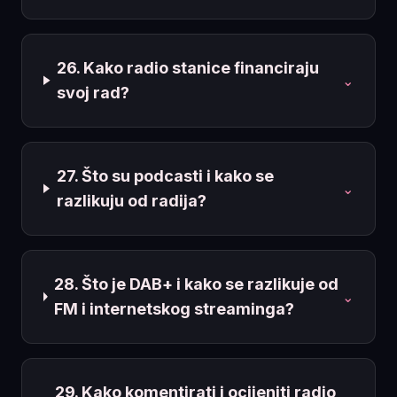
26. Kako radio stanice financiraju
⌄
svoj rad?
27. Što su podcasti i kako se
⌄
razlikuju od radija?
28. Što je DAB+ i kako se razlikuje od
⌄
FM i internetskog streaminga?
29. Kako komentirati i ocijeniti radio