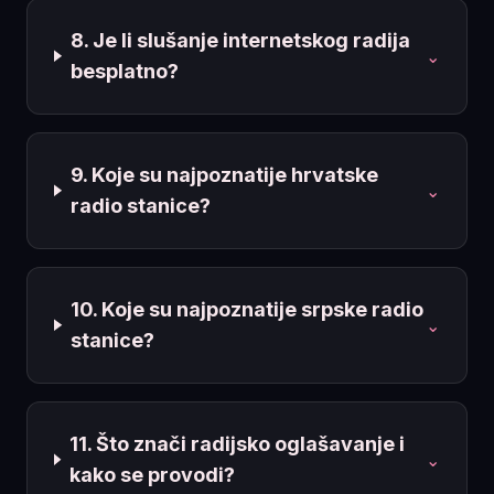
8. Je li slušanje internetskog radija
⌄
besplatno?
9. Koje su najpoznatije hrvatske
⌄
radio stanice?
10. Koje su najpoznatije srpske radio
⌄
stanice?
11. Što znači radijsko oglašavanje i
⌄
kako se provodi?