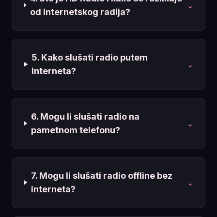
⌄
od internetskog radija?
5. Kako slušati radio putem
⌄
interneta?
6. Mogu li slušati radio na
⌄
pametnom telefonu?
7. Mogu li slušati radio offline bez
⌄
interneta?