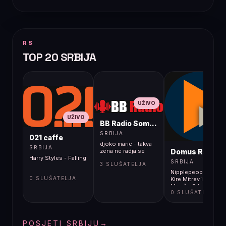
RS
TOP 20 SRBIJA
UŽIVO
UŽIVO
BB Radio Sombor
UŽIVO
SRBIJA
021 caffe
djoko maric - takva
SRBIJA
Domus Radio
zena ne radja se
Harry Styles - Falling
SRBIJA
3 SLUŠATELJA
Nipplepeople feat.
0 SLUŠATELJA
Kire Mitrev i Slavica
Maraš - Frka
0 SLUŠATELJA
POSJETI SRBIJU
→