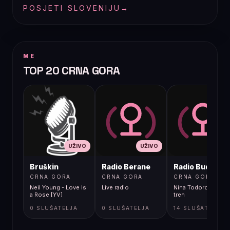
POSJETI SLOVENIJU
→
ME
TOP 20 CRNA GORA
UŽIVO
UŽIVO
UŽIVO
Bruškin
Radio Berane
Radio Budva
CRNA GORA
CRNA GORA
CRNA GORA
Neil Young - Love Is
Live radio
Nina Todorovic - Fal
a Rose [YV]
tren
0 SLUŠATELJA
0 SLUŠATELJA
14 SLUŠATELJA