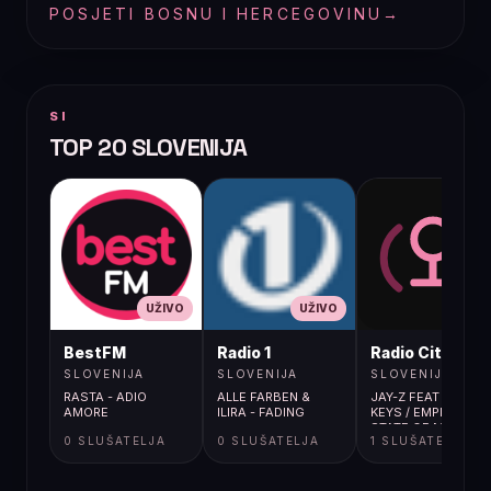
POSJETI BOSNU I HERCEGOVINU
→
SI
TOP 20 SLOVENIJA
UŽIVO
UŽIVO
UŽIVO
BestFM
Radio 1
Radio City
SLOVENIJA
SLOVENIJA
SLOVENIJA
RASTA - ADIO
ALLE FARBEN &
JAY-Z FEAT ALICIA
AMORE
ILIRA - FADING
KEYS / EMPIRE
STATE OF MIND
0 SLUŠATELJA
0 SLUŠATELJA
1 SLUŠATELJA