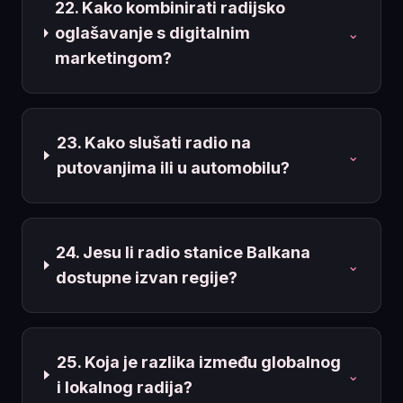
22. Kako kombinirati radijsko
oglašavanje s digitalnim
⌄
marketingom?
23. Kako slušati radio na
⌄
putovanjima ili u automobilu?
24. Jesu li radio stanice Balkana
⌄
dostupne izvan regije?
25. Koja je razlika između globalnog
⌄
i lokalnog radija?