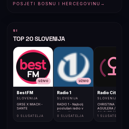
POSJETI BOSNU I HERCEGOVINU
→
SI
TOP 20 SLOVENIJA
UŽIVO
UŽIVO
UŽIVO
BestFM
Radio 1
Radio City
SLOVENIJA
SLOVENIJA
SLOVENIJA
GRSE X MIACH -
RADIO 1 - Najbolj
CHRISTINA
SANTE
poslušan radio v
AGUILERA / COME
Sloveniji
ON OVER (ALL I
0 SLUŠATELJA
0 SLUŠATELJA
1 SLUŠATELJA
WANT IS YOU)