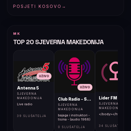
POSJETI KOSOVO
→
MK
TOP 20 SJEVERNA MAKEDONIJA
UŽIVO
UŽIVO
UŽIVO
Antenna 5
SJEVERNA
Lider FM 107,4
MAKEDONIJA
Club Radio - Skopje, Mcedonia
SJEVERNA
Live radio
SJEVERNA
MAKEDONIJA
MAKEDONIJA
</body></html>
bajaga i instruktori -
39 SLUŠATELJA
tisina - (audio 1988)
34 SLUŠATELJA
0 SLUŠATELJA