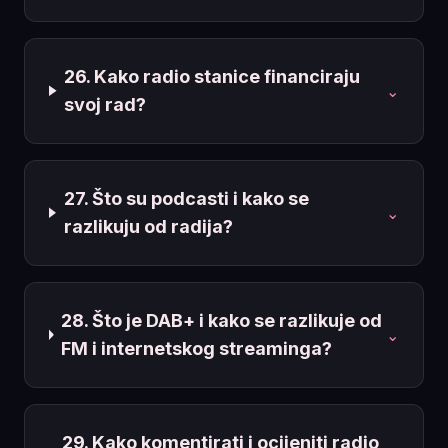
26. Kako radio stanice financiraju
⌄
svoj rad?
27. Što su podcasti i kako se
⌄
razlikuju od radija?
28. Što je DAB+ i kako se razlikuje od
⌄
FM i internetskog streaminga?
29. Kako komentirati i ocijeniti radio