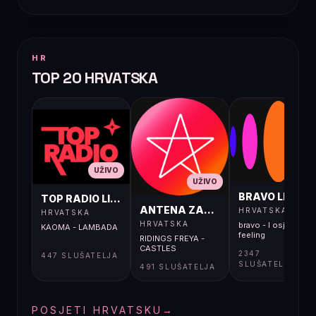
HR
TOP 20 HRVATSKA
UŽIVO
UŽIVO
UŽIVO
BRAVO LIVE
TOP RADIO LIVE
ANTENA ZAGREB LIVE
HRVATSKA
HRVATSKA
HRVATSKA
bravo - I osjećaj i
KAOMA - LAMBADA
feeling
RIDINGS FREYA -
CASTLES
2347
447 SLUŠATELJA
SLUŠATELJA
491 SLUŠATELJA
POSJETI HRVATSKU
→