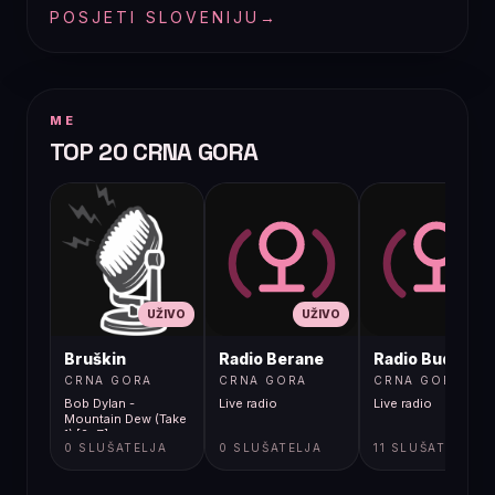
POSJETI SLOVENIJU
→
ME
TOP 20 CRNA GORA
UŽIVO
UŽIVO
UŽIVO
Bruškin
Radio Berane
Radio Budva
CRNA GORA
CRNA GORA
CRNA GORA
Bob Dylan -
Live radio
Live radio
Mountain Dew (Take
1) [2sZ]
0 SLUŠATELJA
0 SLUŠATELJA
11 SLUŠATELJA