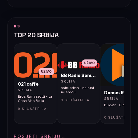
RS
TOP 20 SRBIJA
UŽIVO
UŽIVO
BB Radio Sombor
UŽIVO
SRBIJA
021 caffe
asim brkan - ne rusi
SRBIJA
Domus Radio
mi srecu
Eros Ramazzotti - La
SRBIJA
3 SLUŠATELJA
Cosa Mas Bella
Bukvar - Gimnastika
0 SLUŠATELJA
0 SLUŠATELJA
POSJETI SRBIJU
→