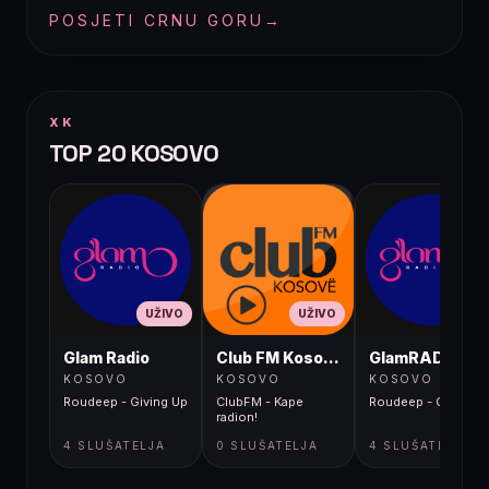
POSJETI CRNU GORU
→
XK
TOP 20 KOSOVO
UŽIVO
UŽIVO
UŽIVO
Glam Radio
Club FM Kosovë
GlamRADIO
KOSOVO
KOSOVO
KOSOVO
Roudeep - Giving Up
ClubFM - Kape
Roudeep - Giving U
radion!
4 SLUŠATELJA
0 SLUŠATELJA
4 SLUŠATELJA