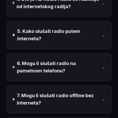
⌄
od internetskog radija?
5. Kako slušati radio putem
⌄
interneta?
6. Mogu li slušati radio na
⌄
pametnom telefonu?
7. Mogu li slušati radio offline bez
⌄
interneta?