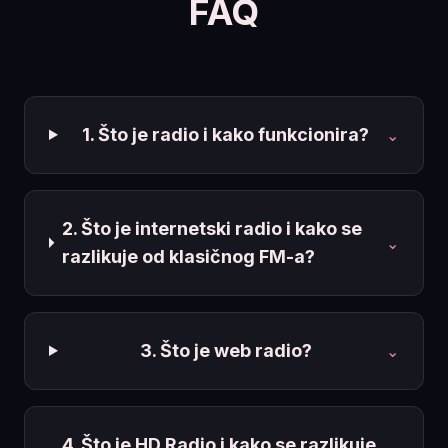
FAQ
1. Što je radio i kako funkcionira?
⌄
2. Što je internetski radio i kako se
⌄
razlikuje od klasičnog FM-a?
3. Što je web radio?
⌄
4. Što je HD Radio i kako se razlikuje