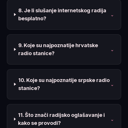
8. Je li slušanje internetskog radija
⌄
besplatno?
9. Koje su najpoznatije hrvatske
⌄
radio stanice?
10. Koje su najpoznatije srpske radio
⌄
stanice?
11. Što znači radijsko oglašavanje i
⌄
kako se provodi?