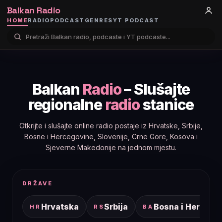
Balkan Radio
HOME
RADIO
PODCAST
GENRES
YT PODCAST
Balkan
Radio
– Slušajte
regionalne
radio
stanice
Otkrijte i slušajte online radio postaje iz Hrvatske, Srbije,
Bosne i Hercegovine, Slovenije, Crne Gore, Kosova i
Sjeverne Makedonije na jednom mjestu.
DRŽAVE
Hrvatska
Srbija
Bosna i Hercego
HR
RS
BA