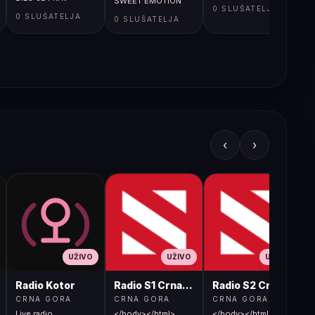
SWEET EMOTION
0 SLUŠATELJA
FOURFIVESECONDS
0 SLUŠATELJA
0 SLUŠATELJA
‹
›
UŽIVO
UŽIVO
UŽIVO
Radio Kotor
Radio S1 Crna Gora
Radio S2 Crna Gora
CRNA GORA
CRNA GORA
CRNA GORA
Live radio
</body></html>
</body></html>