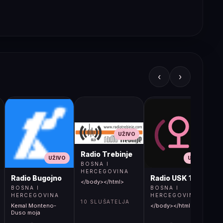
‹
›
UŽIVO
Radio Trebinje
UŽIVO
UŽIVO
BOSNA I
HERCEGOVINA
Radio Bugojno
Radio USK 1
</body></html>
BOSNA I
BOSNA I
HERCEGOVINA
HERCEGOVINA
10 SLUŠATELJA
Kemal Monteno-
</body></html>
S
Duso moja