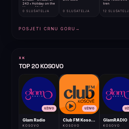
243 • Holiday on the
tren
Moon • [9kf]
0 SLUŠATELJA
0 SLUŠATELJA
12 SLUŠATEL
POSJETI CRNU GORU
→
XK
TOP 20 KOSOVO
UŽIVO
UŽIVO
UŽ
Glam Radio
Club FM Kosovë
GlamRADIO
KOSOVO
KOSOVO
KOSOVO