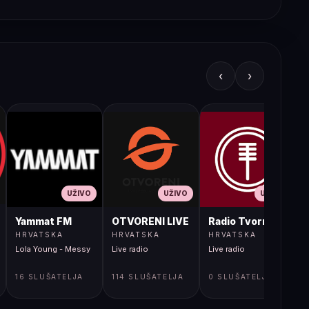
‹
›
UŽIVO
UŽIVO
UŽIVO
JA LIVE
Yammat FM
OTVORENI LIVE
Radio Tvornica
HRVATSKA
HRVATSKA
HRVATSKA
Lola Young - Messy
Live radio
Live radio
L
16 SLUŠATELJA
114 SLUŠATELJA
0 SLUŠATELJA