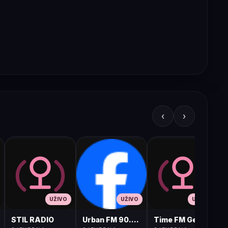
‹
›
UŽIVO
UŽIVO
UŽIVO
STIL RADIO
Urban FM 90.8 Skopje
Time FM Gevgelija