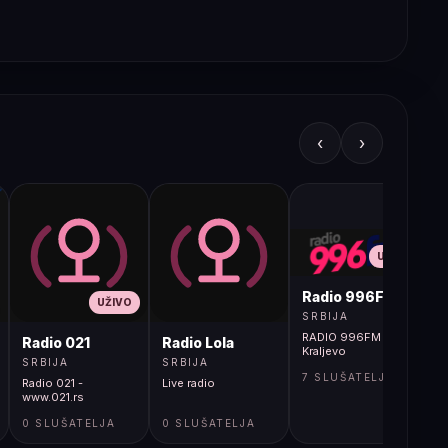
‹
›
UŽIVO
Radio 996FM
UŽIVO
SRBIJA
RADIO 996FM -
Radio 021
Radio Lola
Kraljevo
SRBIJA
SRBIJA
7 SLUŠATELJA
Radio 021 -
Live radio
www.021.rs
0 SLUŠATELJA
0 SLUŠATELJA