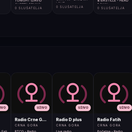
TONIGHT (DAVID
& BASTILLE - HEAD
LOVE
GUETTA REMIX)
DOWN
A
0 SLUŠATELJA
0 SLUŠATELJA
0 SLUŠATELJA
IVO
UŽIVO
UŽIVO
UŽIVO
Radio Crne Gore 1
Radio D plus
Radio Fatih
CRNA GORA
CRNA GORA
CRNA GORA
 Fali
RTCG - Radio
Live radio
Početna - Radio