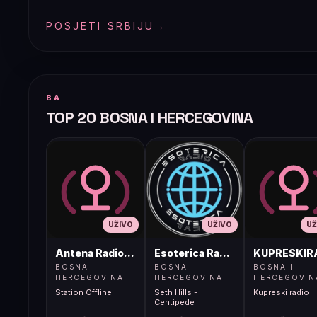
POSJETI SRBIJU
→
BA
TOP 20 BOSNA I HERCEGOVINA
UŽIVO
UŽIVO
UŽ
Antena Radio, Jelah Tešanj
Esoterica Radio S1
KUPRESKIR
BOSNA I
BOSNA I
BOSNA I
HERCEGOVINA
HERCEGOVINA
HERCEGOVIN
Station Offline
Seth Hills -
Kupreski radio
Centipede