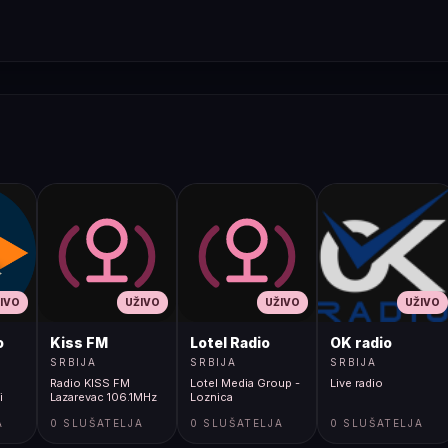
IVO
UŽIVO
UŽIVO
UŽIVO
o
Kiss FM
Lotel Radio
OK radio
SRBIJA
SRBIJA
SRBIJA
Radio KISS FM
Lotel Media Group -
Live radio
i
Lazarevac 106.1MHz
Loznica
A
0 SLUŠATELJA
0 SLUŠATELJA
0 SLUŠATELJA