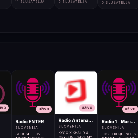
A
11 SLUŠATELJA
0 SLUŠATELJA
</body></html>
0 SLUŠATELJA
IVO
UŽIVO
UŽIVO
UŽIVO
Radio Antena (105.2MHz)
Radio ENTER
Radio 1 - Maribo
SLOVENIJA
SLOVENIJA
SLOVENIJA
KYGO X KHALID &
SHOUSE - LOVE
LOST FREQUENCIES
GRYFFIN - SAVE MY