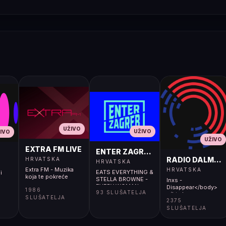
UŽIVO
UŽIVO
IVO
UŽIVO
EXTRA FM LIVE
ENTER ZAGREB LIVE
RADIO DALMACI
HRVATSKA
HRVATSKA
Extra FM - Muzika
HRVATSKA
EATS EVERYTHING &
i
koja te pokreće
STELLA BROWNE -
Inxs -
EVERY WOMAN
Disappear</body>
1986
93 SLUŠATELJA
NEEDS LOVE
</html>
SLUŠATELJA
2375
SLUŠATELJA