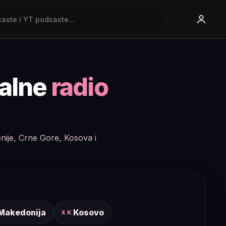
nalne
radio
enije, Crne Gore, Kosova i
 Makedonija
Kosovo
XK