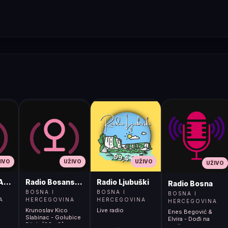
IVO
UŽIVO
UŽIVO
UŽIVO
ADIO
Radio Bosanski Brod
Radio Ljubuški
Radio Bosna
BOSNA I
BOSNA I
BOSNA I
A
HERCEGOVINA
HERCEGOVINA
HERCEGOVINA
Krunoslav Kico
Live radio
Enes Begović &
Slabinac - Golubice
Elvira - Dođi na
Bijela [2OwG]
godinu