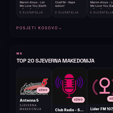
Marvin Aloys - Let
ClubFM - Kape
Marvin Aloys - L
Me Love You (Earth
radion!
Me Love You (Ea
n Days Remix)
n Days Remix)
5 SLUŠATELJA
0 SLUŠATELJA
5 SLUŠATELJ
POSJETI KOSOVO
→
MK
TOP 20 SJEVERNA MAKEDONIJA
UŽIVO
UŽ
UŽIVO
Antenna 5
SJEVERNA
Lider FM 107
MAKEDONIJA
Club Radio - Skopje, Mcedonia