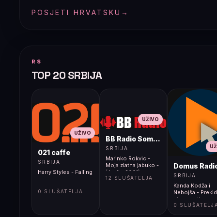
POSJETI HRVATSKU
→
RS
TOP 20 SRBIJA
UŽIVO
UŽIVO
BB Radio Sombor
UŽ
SRBIJA
021 caffe
Marinko Rokvic -
SRBIJA
Domus Radi
Moja zlatna jabuko -
Harry Styles - Falling
(Audio 2001)
SRBIJA
12 SLUŠATELJA
Kanda Kodža i
0 SLUŠATELJA
Nebojša - Prekid
stvarnosti
0 SLUŠATELJ