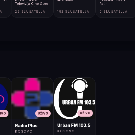
Televizija Crne Gore
Fatih
- Nacionalni javni
JA
28 SLUŠATELJA
182 SLUŠATELJA
0 SLUŠATELJA
servis
UŽIVO
IVO
UŽIVO
Urban FM 103.5
Radio Plus
KOSOVO
KOSOVO