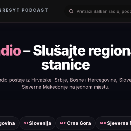
NRES
YT PODCAST
dio
– Slušajte regio
stanice
e radio postaje iz Hrvatske, Srbije, Bosne i Hercegovine, Slov
Sjeverne Makedonije na jednom mjestu.
govina
Slovenija
Crna Gora
Sjeverna
SI
ME
MK