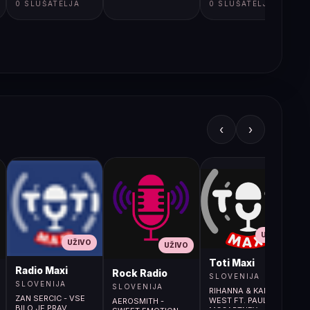
0 SLUŠATELJA
0 SLUŠATELJA
‹
›
UŽIVO
UŽIVO
UŽIVO
L
Toti Maxi
Radio Maxi
r (107.9MHz)
Rock Radio
SLOVENIJA
SLOVENIJA
SLOVENIJA
RIHANNA & KANYE
ZAN SERCIC - VSE
WEST FT. PAUL
AEROSMITH -
BILO JE PRAV
MCCARTNEY -