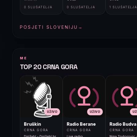
0 SLUŠATELJA
0 SLUŠATELJA
1 SLUŠATELJ
POSJETI SLOVENIJU
→
ME
TOP 20 CRNA GORA
UŽIVO
UŽIVO
UŽ
Bruškin
Radio Berane
Radio Budva
CRNA GORA
CRNA GORA
CRNA GORA
Dirižabl - Dirižabl br.
Live radio
Nina Todorovic -