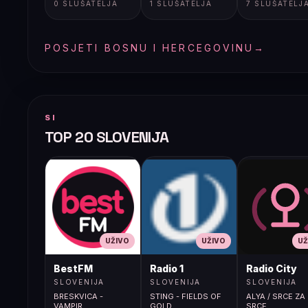
0 SLUŠATELJA
1 SLUŠATELJA
7 SLUŠATELJ
POSJETI BOSNU I HERCEGOVINU
→
SI
TOP 20 SLOVENIJA
UŽIVO
UŽIVO
UŽ
BestFM
Radio 1
Radio City
SLOVENIJA
SLOVENIJA
SLOVENIJA
BRESKVICA -
STING - FIELDS OF
ALYA / SRCE ZA
VAMPIR
GOLD
SRCE