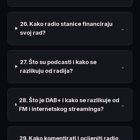
26. Kako radio stanice financiraju
⌄
svoj rad?
27. Što su podcasti i kako se
⌄
razlikuju od radija?
28. Što je DAB+ i kako se razlikuje od
⌄
FM i internetskog streaminga?
29. Kako komentirati i ocijeniti radio