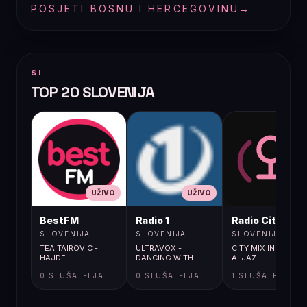
POSJETI BOSNU I HERCEGOVINU
→
SI
TOP 20 SLOVENIJA
UŽIVO
UŽIVO
UŽIVO
BestFM
Radio 1
Radio City
SLOVENIJA
SLOVENIJA
SLOVENIJA
TEA TAIROVIC -
ULTRAVOX -
CITY MIX IN DJ
HAJDE
DANCING WITH
ALJAZ
TEARS IN MY EYES
0 SLUŠATELJA
0 SLUŠATELJA
1 SLUŠATELJA