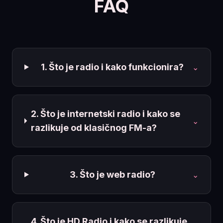
FAQ
1. Što je radio i kako funkcionira?
⌄
2. Što je internetski radio i kako se
⌄
razlikuje od klasičnog FM-a?
3. Što je web radio?
⌄
4. Što je HD Radio i kako se razlikuje