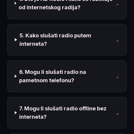
⌄
od internetskog radija?
5. Kako slušati radio putem
⌄
interneta?
6. Mogu li slušati radio na
⌄
pametnom telefonu?
7. Mogu li slušati radio offline bez
⌄
interneta?