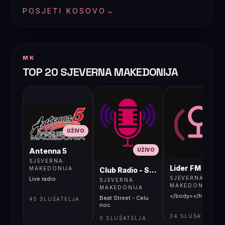
POSJETI KOSOVO
→
MK
TOP 20 SJEVERNA MAKEDONIJA
UŽIVO
UŽIVO
UŽIVO
Antenna 5
SJEVERNA
Lider FM 107,4
MAKEDONIJA
Club Radio - Skopje, Mcedonia
SJEVERNA
Live radio
SJEVERNA
MAKEDONIJA
MAKEDONIJA
</body></html>
Beat Street - Celu
45 SLUŠATELJA
noc
34 SLUŠATELJA
0 SLUŠATELJA