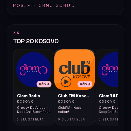
POSJETI CRNU GORU
→
XK
TOP 20 KOSOVO
UŽIVO
UŽIVO
UŽIVO
Glam Radio
Club FM Kosovë
GlamRADIO
KOSOVO
KOSOVO
KOSOVO
Groovy_DeeVibes -
ClubFM - Kape
Groovy_DeeVibes -
DeepChillSteamPhunky_July2013mix
radion!
DeepChillSteamPhu
5 SLUŠATELJA
0 SLUŠATELJA
5 SLUŠATELJA