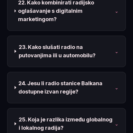
22. Kako kombinirati radijsko
oglašavanje s digitalnim
⌄
marketingom?
23. Kako slušati radio na
⌄
putovanjima ili u automobilu?
24. Jesu li radio stanice Balkana
⌄
dostupne izvan regije?
25. Koja je razlika između globalnog
⌄
i lokalnog radija?