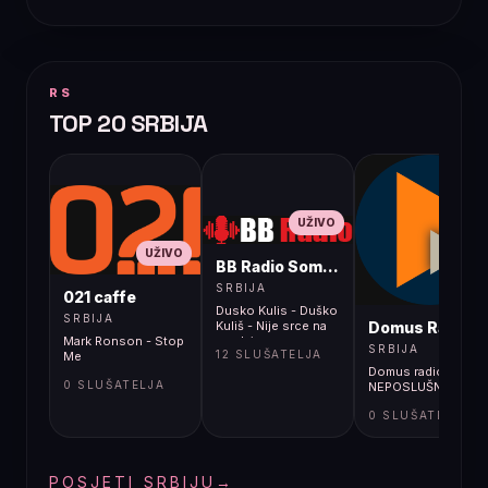
RS
TOP 20 SRBIJA
UŽIVO
UŽIVO
BB Radio Sombor
UŽIVO
SRBIJA
021 caffe
Dusko Kulis - Duško
SRBIJA
Domus Radio
Kuliš - Nije srce na
Mark Ronson - Stop
prodaju
SRBIJA
12 SLUŠATELJA
Me
Domus radio -
0 SLUŠATELJA
NEPOSLUŠNI RADIO
0 SLUŠATELJA
POSJETI SRBIJU
→