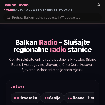
Balkan Radio
HOME
RADIO
PODCAST
GENRES
YT PODCAST
Balkan
Radio
– Slušajte
regionalne
radio
stanice
Otkrijte i slušajte online radio postaje iz Hrvatske, Srbije,
Bosne i Hercegovine, Slovenije, Crne Gore, Kosova i
Sjeverne Makedonije na jednom mjestu.
DRŽAVE
Hrvatska
Srbija
Bosna i Hercego
HR
RS
BA