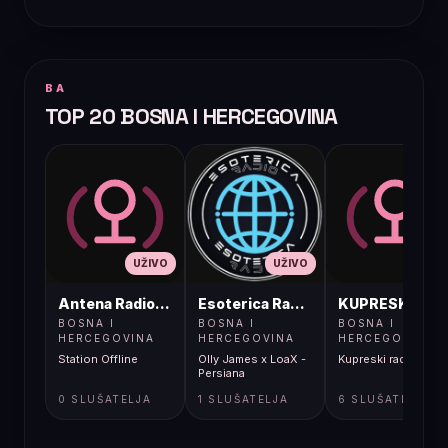
BA
TOP 20 BOSNA I HERCEGOVINA
UŽIVO
UŽIVO
UŽIVO
Antena Radio, Jelah Tešanj
Esoterica Radio S1
KUPRESKIRAD
BOSNA I
BOSNA I
BOSNA I
HERCEGOVINA
HERCEGOVINA
HERCEGOVINA
Station Offline
Olly James x LoaX -
Kupreski radio
Persiana
0 SLUŠATELJA
1 SLUŠATELJA
6 SLUŠATELJA