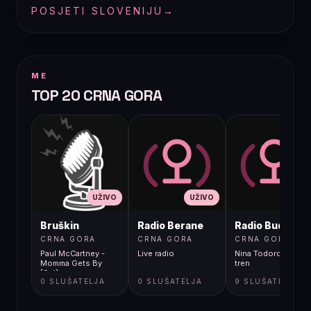
POSJETI SLOVENIJU
→
ME
TOP 20 CRNA GORA
UŽIVO
UŽIVO
UŽIVO
Bruškin
Radio Berane
Radio Budva
CRNA GORA
CRNA GORA
CRNA GORA
Paul McCartney -
Live radio
Nina Todorovic - Fal
Momma Gets By
tren
[9gj]
0 SLUŠATELJA
0 SLUŠATELJA
9 SLUŠATELJA