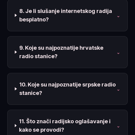
8. Je li slušanje internetskog radija
⌄
besplatno?
9. Koje su najpoznatije hrvatske
⌄
radio stanice?
10. Koje su najpoznatije srpske radio
⌄
stanice?
11. Što znači radijsko oglašavanje i
⌄
kako se provodi?