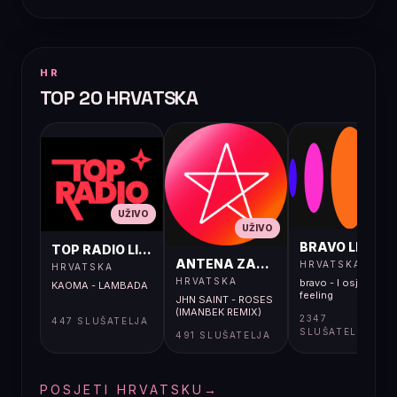
HR
TOP 20 HRVATSKA
UŽIVO
UŽIVO
UŽIVO
BRAVO LIVE
TOP RADIO LIVE
ANTENA ZAGREB LIVE
HRVATSKA
HRVATSKA
HRVATSKA
bravo - I osjećaj i
KAOMA - LAMBADA
feeling
JHN SAINT - ROSES
(IMANBEK REMIX)
2347
447 SLUŠATELJA
SLUŠATELJA
491 SLUŠATELJA
POSJETI HRVATSKU
→