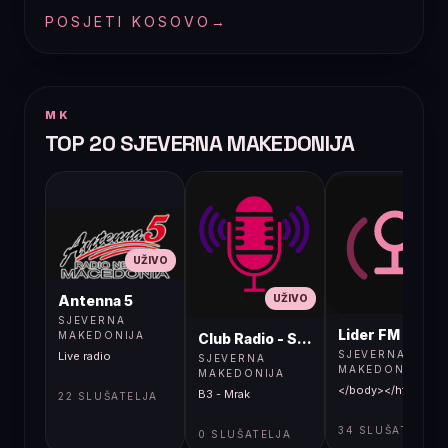
POSJETI KOSOVO
→
MK
TOP 20 SJEVERNA MAKEDONIJA
UŽIVO
UŽIVO
UŽIVO
Antenna 5
SJEVERNA
Lider FM 107,4
MAKEDONIJA
Club Radio - Skopje, Mcedonia
SJEVERNA
Live radio
SJEVERNA
MAKEDONIJA
MAKEDONIJA
</body></html>
B3 - Mrak
22 SLUŠATELJA
34 SLUŠATELJA
0 SLUŠATELJA