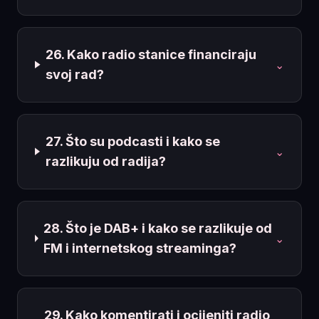
26. Kako radio stanice financiraju
⌄
svoj rad?
27. Što su podcasti i kako se
⌄
razlikuju od radija?
28. Što je DAB+ i kako se razlikuje od
⌄
FM i internetskog streaminga?
29. Kako komentirati i ocijeniti radio