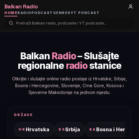
Balkan Radio
HOME
RADIO
PODCAST
GENRES
YT PODCAST
Balkan
Radio
– Slušajte
regionalne
radio
stanice
Otkrijte i slušajte online radio postaje iz Hrvatske, Srbije,
Bosne i Hercegovine, Slovenije, Crne Gore, Kosova i
Sjeverne Makedonije na jednom mjestu.
DRŽAVE
Hrvatska
Srbija
Bosna i Hercego
HR
RS
BA