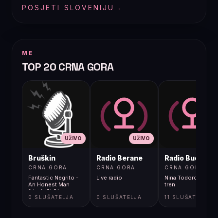
POSJETI SLOVENIJU
→
ME
TOP 20 CRNA GORA
UŽIVO
UŽIVO
UŽIVO
Bruškin
Radio Berane
Radio Budva
CRNA GORA
CRNA GORA
CRNA GORA
Fantastic Negrito -
Live radio
Nina Todorovic - Fal
An Honest Man
tren
(Live) [9k0]
0 SLUŠATELJA
0 SLUŠATELJA
11 SLUŠATELJA