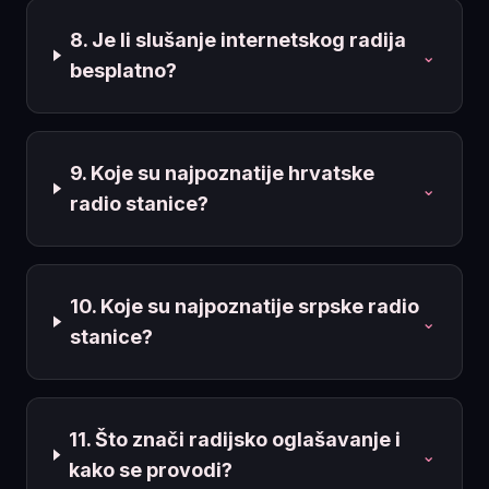
8. Je li slušanje internetskog radija
⌄
besplatno?
9. Koje su najpoznatije hrvatske
⌄
radio stanice?
10. Koje su najpoznatije srpske radio
⌄
stanice?
11. Što znači radijsko oglašavanje i
⌄
kako se provodi?