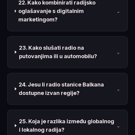
22. Kako kombinirati radijsko
oglašavanje s digitalnim
⌄
marketingom?
23. Kako slušati radio na
⌄
putovanjima ili u automobilu?
24. Jesu li radio stanice Balkana
⌄
dostupne izvan regije?
25. Koja je razlika između globalnog
⌄
i lokalnog radija?