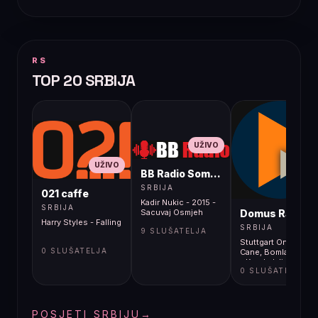
RS
TOP 20 SRBIJA
UŽIVO
UŽIVO
BB Radio Sombor
UŽIVO
SRBIJA
021 caffe
Kadir Nukic - 2015 -
SRBIJA
Domus Radio
Sacuvaj Osmjeh
Harry Styles - Falling
SRBIJA
9 SLUŠATELJA
Stuttgart Online feat
0 SLUŠATELJA
Cane, Bomla i Mikša
- Korak dalje
0 SLUŠATELJA
POSJETI SRBIJU
→