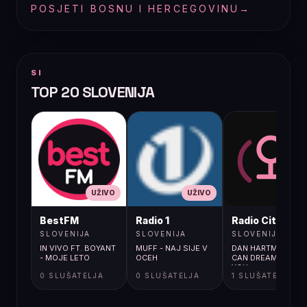
POSJETI BOSNU I HERCEGOVINU
→
SI
TOP 20 SLOVENIJA
UŽIVO
UŽIVO
UŽIVO
BestFM
Radio 1
Radio City
SLOVENIJA
SLOVENIJA
SLOVENIJA
IN VIVO FT. BOYANT
MUFF - NAJ SIJE V
DAN HARTMAN / I
- MOJE LETO
OCEH
CAN DREAM ABOUT
YOU
0 SLUŠATELJA
0 SLUŠATELJA
1 SLUŠATELJA