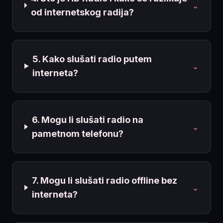
⌄
od internetskog radija?
5. Kako slušati radio putem
⌄
interneta?
6. Mogu li slušati radio na
⌄
pametnom telefonu?
7. Mogu li slušati radio offline bez
⌄
interneta?