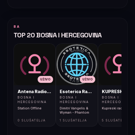
BA
TOP 20 BOSNA I HERCEGOVINA
UŽIVO
UŽIVO
UŽIVO
Antena Radio, Jelah Tešanj
Esoterica Radio S1
KUPRESKIRAD
BOSNA I
BOSNA I
BOSNA I
HERCEGOVINA
HERCEGOVINA
HERCEGOVINA
Station Offline
Dimitri Vangelis &
Kupreski radio
Wyman - Phantom
0 SLUŠATELJA
1 SLUŠATELJA
5 SLUŠATELJA