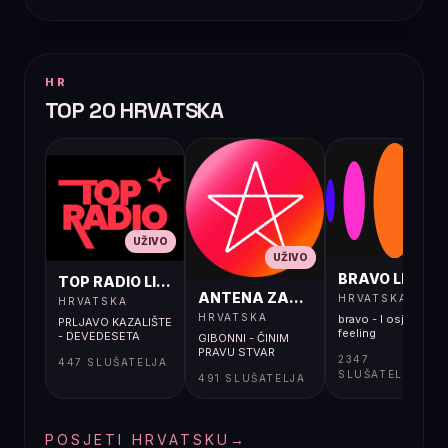
HR
TOP 20 HRVATSKA
UŽIVO
UŽIVO
UŽIVO
BRAVO LIVE
TOP RADIO LIVE
ANTENA ZAGREB LIVE
HRVATSKA
HRVATSKA
HRVATSKA
bravo - I osjećaj i
PRLJAVO KAZALIŠTE
feeling
- DEVEDESETA
GIBONNI - ČINIM
PRAVU STVAR
2347
447 SLUŠATELJA
SLUŠATELJA
491 SLUŠATELJA
POSJETI HRVATSKU
→