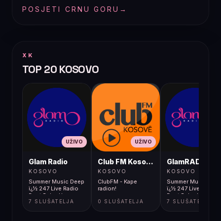
POSJETI CRNU GORU
→
XK
TOP 20 KOSOVO
UŽIVO
UŽIVO
UŽIVO
Glam Radio
Club FM Kosovë
GlamRADIO
KOSOVO
KOSOVO
KOSOVO
Summer Music Deep
ClubFM - Kape
Summer Music Dee
ï¿½ 247 Live Radio
radion!
ï¿½ 247 Live Radio
Best Relax Hou
Best Relax Hou
7 SLUŠATELJA
0 SLUŠATELJA
7 SLUŠATELJA