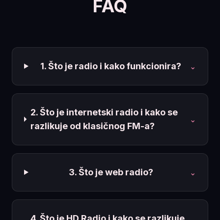
FAQ
1. Što je radio i kako funkcionira?
⌄
2. Što je internetski radio i kako se
⌄
razlikuje od klasičnog FM-a?
3. Što je web radio?
⌄
4. Što je HD Radio i kako se razlikuje