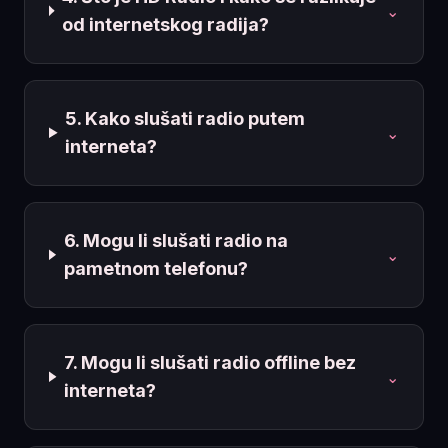
⌄
od internetskog radija?
5. Kako slušati radio putem
⌄
interneta?
6. Mogu li slušati radio na
⌄
pametnom telefonu?
7. Mogu li slušati radio offline bez
⌄
interneta?