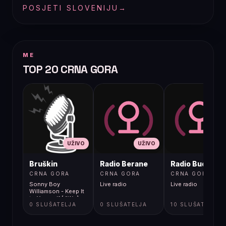
POSJETI SLOVENIJU
→
ME
TOP 20 CRNA GORA
UŽIVO
UŽIVO
UŽIVO
Bruškin
Radio Berane
Radio Budva
CRNA GORA
CRNA GORA
CRNA GORA
Sonny Boy
Live radio
Live radio
Williamson - Keep It
to Yourself [4Wn]
0 SLUŠATELJA
0 SLUŠATELJA
10 SLUŠATELJA