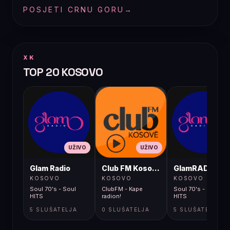
POSJETI CRNU GORU
→
XK
TOP 20 KOSOVO
UŽIVO
UŽIVO
UŽIVO
Glam Radio
Club FM Kosovë
GlamRADIO
KOSOVO
KOSOVO
KOSOVO
Soul 70's - Soul
ClubFM - Kape
Soul 70's - Soul
HITS
radion!
HITS
5 SLUŠATELJA
0 SLUŠATELJA
5 SLUŠATELJA