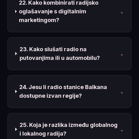
22. Kako kombinirati radijsko
oglašavanje s digitalnim
⌄
marketingom?
23. Kako slušati radio na
⌄
putovanjima ili u automobilu?
24. Jesu li radio stanice Balkana
⌄
dostupne izvan regije?
25. Koja je razlika između globalnog
⌄
i lokalnog radija?