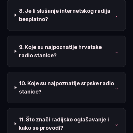
8. Je li slušanje internetskog radija
⌄
besplatno?
9. Koje su najpoznatije hrvatske
⌄
radio stanice?
10. Koje su najpoznatije srpske radio
⌄
stanice?
11. Što znači radijsko oglašavanje i
⌄
kako se provodi?