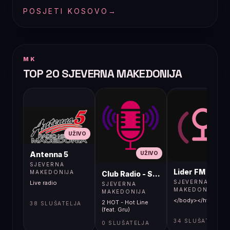
POSJETI KOSOVO
→
MK
TOP 20 SJEVERNA MAKEDONIJA
UŽIVO
UŽIVO
UŽIVO
Antenna 5
SJEVERNA
Lider FM 107,4
MAKEDONIJA
Club Radio - Skopje, Mcedonia
SJEVERNA
Live radio
SJEVERNA
MAKEDONIJA
MAKEDONIJA
</body></html>
2 HOT - Hot Line
38 SLUŠATELJA
(feat. Gru)
34 SLUŠATELJA
0 SLUŠATELJA