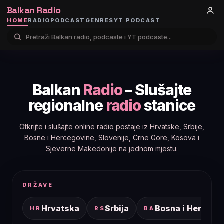
Balkan Radio
HOME
RADIO
PODCAST
GENRES
YT PODCAST
Balkan
Radio
– Slušajte
regionalne
radio
stanice
Otkrijte i slušajte online radio postaje iz Hrvatske, Srbije,
Bosne i Hercegovine, Slovenije, Crne Gore, Kosova i
Sjeverne Makedonije na jednom mjestu.
DRŽAVE
Hrvatska
Srbija
Bosna i Hercego
HR
RS
BA