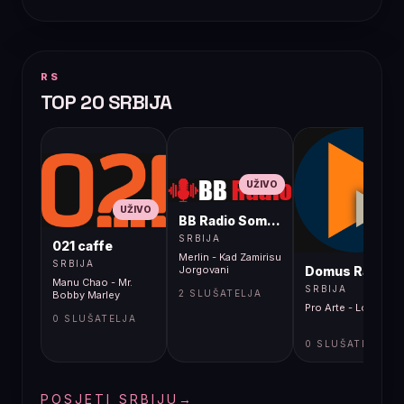
RS
TOP 20 SRBIJA
UŽIVO
UŽIVO
BB Radio Sombor
UŽIVO
SRBIJA
021 caffe
Merlin - Kad Zamirisu
SRBIJA
Domus Radio
Jorgovani
Manu Chao - Mr.
SRBIJA
2 SLUŠATELJA
Bobby Marley
Pro Arte - Lola
0 SLUŠATELJA
0 SLUŠATELJA
POSJETI SRBIJU
→