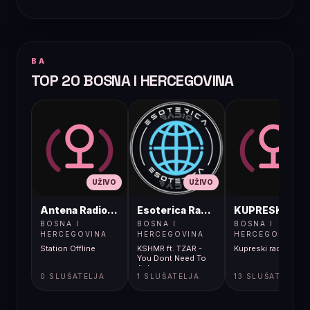
BA
TOP 20 BOSNA I HERCEGOVINA
UŽIVO
UŽIVO
UŽIVO
Antena Radio, Jelah Tešanj
Esoterica Radio S1
KUPRESKIRAD
BOSNA I
BOSNA I
BOSNA I
HERCEGOVINA
HERCEGOVINA
HERCEGOVINA
Station Offline
KSHMR ft. TZAR -
Kupreski radio
You Dont Need To
Ask
0 SLUŠATELJA
1 SLUŠATELJA
13 SLUŠATELJA