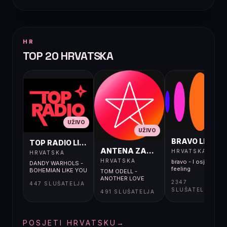
HR
TOP 20 HRVATSKA
UŽIVO
UŽIVO
UŽIVO
BRAVO LIVE
TOP RADIO LIVE
ANTENA ZAGREB LIVE
HRVATSKA
HRVATSKA
HRVATSKA
bravo - I osjećaj i
DANDY WARHOLS -
feeling
BOHEMIAN LIKE YOU
TOM ODELL -
ANOTHER LOVE
2347
447 SLUŠATELJA
SLUŠATELJA
491 SLUŠATELJA
POSJETI HRVATSKU
→