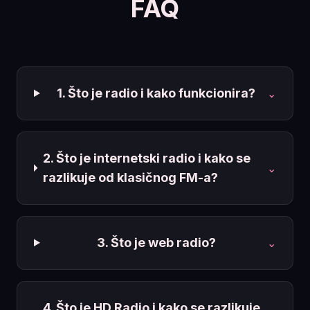
FAQ
1. Što je radio i kako funkcionira?
⌄
2. Što je internetski radio i kako se
⌄
razlikuje od klasičnog FM-a?
3. Što je web radio?
⌄
4. Što je HD Radio i kako se razlikuje