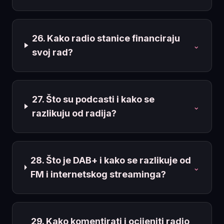
26. Kako radio stanice financiraju
⌄
svoj rad?
27. Što su podcasti i kako se
⌄
razlikuju od radija?
28. Što je DAB+ i kako se razlikuje od
⌄
FM i internetskog streaminga?
29. Kako komentirati i ocijeniti radio