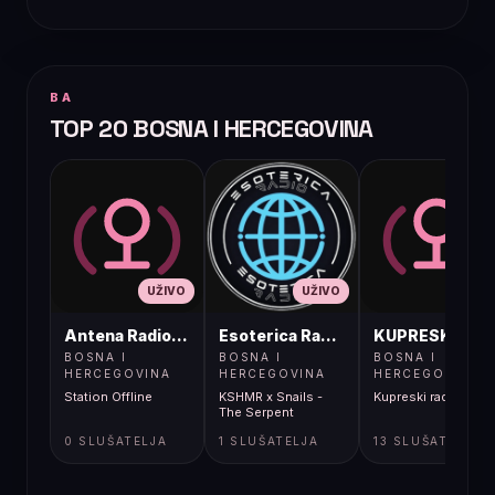
BA
TOP 20 BOSNA I HERCEGOVINA
UŽIVO
UŽIVO
UŽIVO
Antena Radio, Jelah Tešanj
Esoterica Radio S1
KUPRESKIRAD
BOSNA I
BOSNA I
BOSNA I
HERCEGOVINA
HERCEGOVINA
HERCEGOVINA
Station Offline
KSHMR x Snails -
Kupreski radio
The Serpent
0 SLUŠATELJA
1 SLUŠATELJA
13 SLUŠATELJA