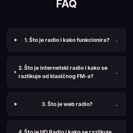
FAQ
1. Što je radio i kako funkcionira?
⌄
2. Što je internetski radio i kako se
⌄
razlikuje od klasičnog FM-a?
3. Što je web radio?
⌄
4. Što je HD Radio i kako se razlikuje