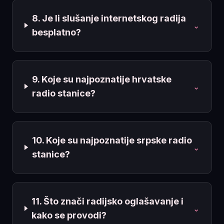
8. Je li slušanje internetskog radija
⌄
besplatno?
9. Koje su najpoznatije hrvatske
⌄
radio stanice?
10. Koje su najpoznatije srpske radio
⌄
stanice?
11. Što znači radijsko oglašavanje i
⌄
kako se provodi?