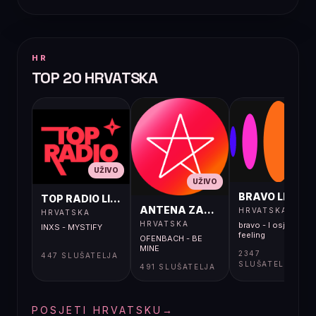
HR
TOP 20 HRVATSKA
UŽIVO
UŽIVO
UŽIVO
BRAVO LIVE
TOP RADIO LIVE
ANTENA ZAGREB LIVE
HRVATSKA
HRVATSKA
HRVATSKA
bravo - I osjećaj i
INXS - MYSTIFY
feeling
OFENBACH - BE
MINE
2347
447 SLUŠATELJA
SLUŠATELJA
491 SLUŠATELJA
POSJETI HRVATSKU
→