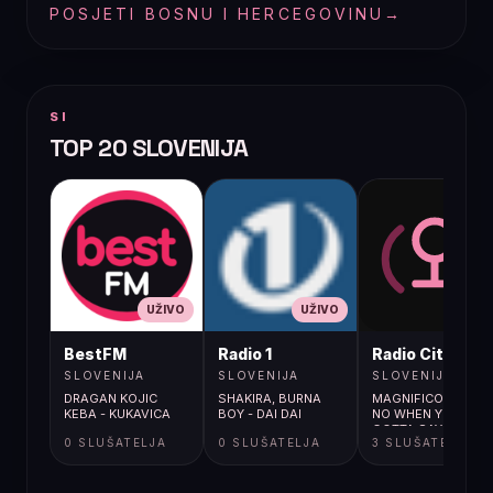
POSJETI BOSNU I HERCEGOVINU
→
SI
TOP 20 SLOVENIJA
UŽIVO
UŽIVO
UŽIVO
BestFM
Radio 1
Radio City
SLOVENIJA
SLOVENIJA
SLOVENIJA
DRAGAN KOJIC
SHAKIRA, BURNA
MAGNIFICO / SAY
KEBA - KUKAVICA
BOY - DAI DAI
NO WHEN YOU
GOTTA SAY YES
0 SLUŠATELJA
0 SLUŠATELJA
3 SLUŠATELJA