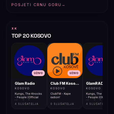
POSJETI CRNU GORU
→
XK
TOP 20 KOSOVO
UŽIVO
UŽIVO
UŽIVO
Glam Radio
Club FM Kosovë
GlamRADIO
KOSOVO
KOSOVO
KOSOVO
Kungs, The Knocks
ClubFM - Kape
Kungs, The Knocks
- People (Official
radion!
- People (Official
Visualizer)
Visualizer)
4 SLUŠATELJA
0 SLUŠATELJA
4 SLUŠATELJA