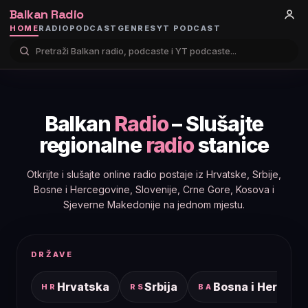
Balkan Radio
HOME
RADIO
PODCAST
GENRES
YT PODCAST
Balkan
Radio
– Slušajte
regionalne
radio
stanice
Otkrijte i slušajte online radio postaje iz Hrvatske, Srbije,
Bosne i Hercegovine, Slovenije, Crne Gore, Kosova i
Sjeverne Makedonije na jednom mjestu.
DRŽAVE
Hrvatska
Srbija
Bosna i Hercego
HR
RS
BA