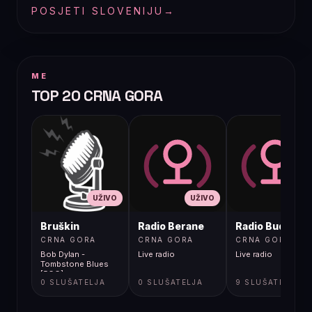
POSJETI SLOVENIJU
→
ME
TOP 20 CRNA GORA
UŽIVO
UŽIVO
UŽIVO
Bruškin
Radio Berane
Radio Budva
CRNA GORA
CRNA GORA
CRNA GORA
Bob Dylan -
Live radio
Live radio
Tombstone Blues
[5GG]
0 SLUŠATELJA
0 SLUŠATELJA
9 SLUŠATELJA