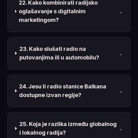
22. Kako kombinirati radijsko
oglašavanje s digitalnim
⌄
marketingom?
23. Kako slušati radio na
⌄
putovanjima ili u automobilu?
24. Jesu li radio stanice Balkana
⌄
dostupne izvan regije?
25. Koja je razlika između globalnog
⌄
i lokalnog radija?