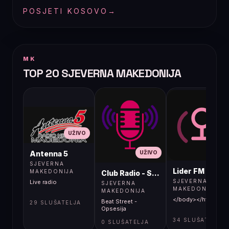
POSJETI KOSOVO
→
MK
TOP 20 SJEVERNA MAKEDONIJA
UŽIVO
UŽIVO
UŽIVO
Antenna 5
SJEVERNA
Lider FM 107,4
MAKEDONIJA
Club Radio - Skopje, Mcedonia
SJEVERNA
Live radio
SJEVERNA
MAKEDONIJA
MAKEDONIJA
</body></html>
Beat Street -
29 SLUŠATELJA
Opsesija
34 SLUŠATELJA
0 SLUŠATELJA