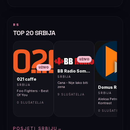
RS
TOP 20 SRBIJA
UŽIVO
UŽIVO
BB Radio Sombor
UŽIVO
SRBIJA
021 caffe
Cana - Nije lako biti
SRBIJA
Domus Radio
zena
Foo Fighters - Best
SRBIJA
9 SLUŠATELJA
Of You
Aleksa Petrović -
0 SLUŠATELJA
Kontrast
0 SLUŠATELJA
POSJETI SRBIJU
→