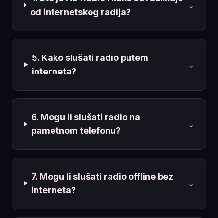
⌄
od internetskog radija?
5. Kako slušati radio putem
⌄
interneta?
6. Mogu li slušati radio na
⌄
pametnom telefonu?
7. Mogu li slušati radio offline bez
⌄
interneta?