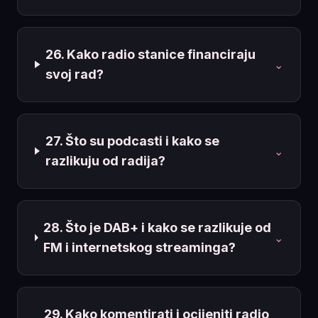
26. Kako radio stanice financiraju
⌄
svoj rad?
27. Što su podcasti i kako se
⌄
razlikuju od radija?
28. Što je DAB+ i kako se razlikuje od
⌄
FM i internetskog streaminga?
29. Kako komentirati i ocijeniti radio