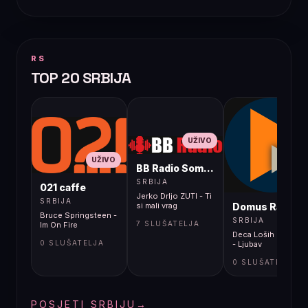
RS
TOP 20 SRBIJA
UŽIVO
UŽIVO
BB Radio Sombor
UŽIVO
SRBIJA
021 caffe
Jerko Drljo ZUTI - Ti
SRBIJA
Domus Radio
si mali vrag
Bruce Springsteen -
SRBIJA
7 SLUŠATELJA
Im On Fire
Deca Loših Muzičar
0 SLUŠATELJA
- Ljubav
0 SLUŠATELJA
POSJETI SRBIJU
→