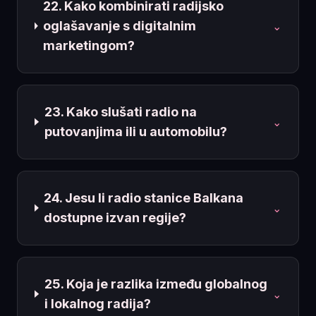
22. Kako kombinirati radijsko
oglašavanje s digitalnim
⌄
marketingom?
23. Kako slušati radio na
⌄
putovanjima ili u automobilu?
24. Jesu li radio stanice Balkana
⌄
dostupne izvan regije?
25. Koja je razlika između globalnog
⌄
i lokalnog radija?