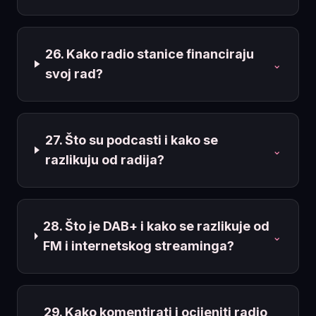
26. Kako radio stanice financiraju
⌄
svoj rad?
27. Što su podcasti i kako se
⌄
razlikuju od radija?
28. Što je DAB+ i kako se razlikuje od
⌄
FM i internetskog streaminga?
29. Kako komentirati i ocijeniti radio