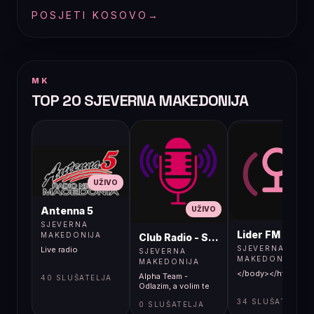
POSJETI KOSOVO
→
MK
TOP 20 SJEVERNA MAKEDONIJA
UŽIVO
UŽIVO
UŽIVO
Antenna 5
SJEVERNA
Lider FM 107,4
MAKEDONIJA
Club Radio - Skopje, Mcedonia
SJEVERNA
Live radio
SJEVERNA
MAKEDONIJA
MAKEDONIJA
</body></html>
Alpha Team -
40 SLUŠATELJA
Odlazim, a volim te
34 SLUŠATELJA
0 SLUŠATELJA