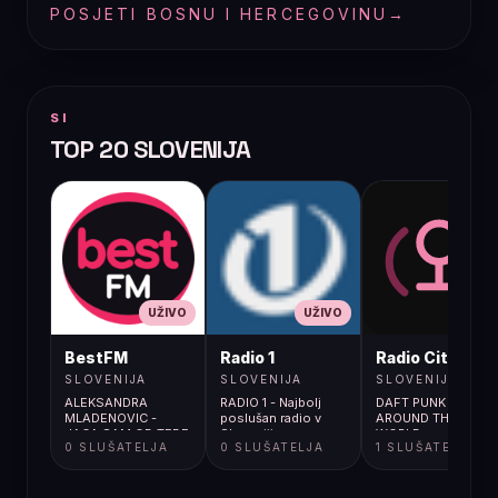
POSJETI BOSNU I HERCEGOVINU
→
SI
TOP 20 SLOVENIJA
UŽIVO
UŽIVO
UŽIVO
BestFM
Radio 1
Radio City
SLOVENIJA
SLOVENIJA
SLOVENIJA
ALEKSANDRA
RADIO 1 - Najbolj
DAFT PUNK /
MLADENOVIC -
poslušan radio v
AROUND THE
JACA SAM OD TEBE
Sloveniji
WORLD
0 SLUŠATELJA
0 SLUŠATELJA
1 SLUŠATELJA