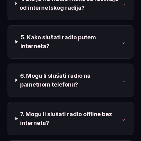
⌄
od internetskog radija?
5. Kako slušati radio putem
⌄
interneta?
6. Mogu li slušati radio na
⌄
pametnom telefonu?
7. Mogu li slušati radio offline bez
⌄
interneta?