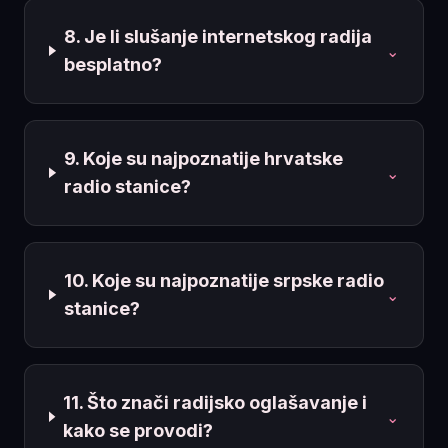
8. Je li slušanje internetskog radija
⌄
besplatno?
9. Koje su najpoznatije hrvatske
⌄
radio stanice?
10. Koje su najpoznatije srpske radio
⌄
stanice?
11. Što znači radijsko oglašavanje i
⌄
kako se provodi?