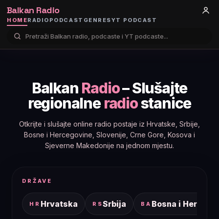
Balkan Radio
HOME
RADIO
PODCAST
GENRES
YT PODCAST
Balkan
Radio
– Slušajte
regionalne
radio
stanice
Otkrijte i slušajte online radio postaje iz Hrvatske, Srbije,
Bosne i Hercegovine, Slovenije, Crne Gore, Kosova i
Sjeverne Makedonije na jednom mjestu.
DRŽAVE
Hrvatska
Srbija
Bosna i Hercego
HR
RS
BA