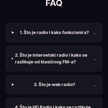
FAQ
1. Što je radio i kako funkcionira?
⌄
2. Što je internetski radio i kako se
⌄
razlikuje od klasičnog FM-a?
3. Što je web radio?
⌄
4. Što je HD Radio i kako se razlikuje