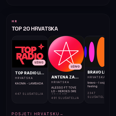
HR
TOP 20 HRVATSKA
UŽIVO
UŽIVO
UŽIVO
BRAVO LIVE
TOP RADIO LIVE
ANTENA ZAGREB LIVE
HRVATSKA
HRVATSKA
HRVATSKA
bravo - I osjećaj i
KAOMA - LAMBADA
feeling
ALESSO FT TOVE
LO - HEROES (WE
2347
447 SLUŠATELJA
COULD BE)
SLUŠATELJA
491 SLUŠATELJA
POSJETI HRVATSKU
→