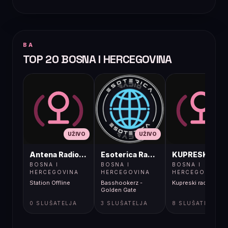
BA
TOP 20 BOSNA I HERCEGOVINA
UŽIVO
UŽIVO
UŽIVO
Antena Radio, Jelah Tešanj
Esoterica Radio S1
KUPRESKIRAD
BOSNA I
BOSNA I
BOSNA I
HERCEGOVINA
HERCEGOVINA
HERCEGOVINA
Station Offline
Basshookerz -
Kupreski radio
Golden Gate
0 SLUŠATELJA
3 SLUŠATELJA
8 SLUŠATELJA