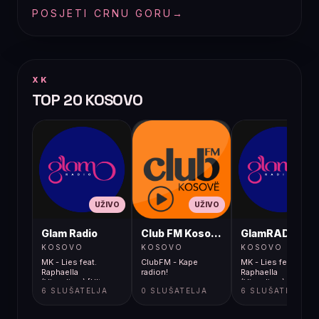
POSJETI CRNU GORU
→
XK
TOP 20 KOSOVO
UŽIVO
UŽIVO
UŽIVO
Glam Radio
Club FM Kosovë
GlamRADIO
KOSOVO
KOSOVO
KOSOVO
MK - Lies feat.
ClubFM - Kape
MK - Lies feat.
Raphaella
radion!
Raphaella
(Visualizer) [Ultra
(Visualizer) [Ultra
6 SLUŠATELJA
0 SLUŠATELJA
6 SLUŠATELJA
Music]
Music]