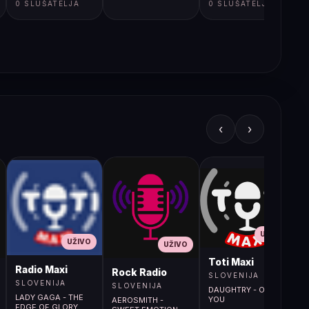
0 SLUŠATELJA
0 SLUŠATELJA
‹
›
UŽIVO
UŽIVO
UŽIVO
L
Toti Maxi
Radio Maxi
r (107.9MHz)
Rock Radio
SLOVENIJA
SLOVENIJA
SLOVENIJA
DAUGHTRY - OVER
LADY GAGA - THE
YOU
AEROSMITH -
EDGE OF GLORY