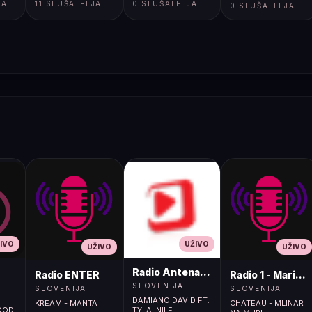
JA
11 SLUŠATELJA
0 SLUŠATELJA
0 SLUŠATELJA
IVO
UŽIVO
UŽIVO
UŽIVO
Radio Antena (105.2MHz)
Radio ENTER
Radio 1 - Maribo
SLOVENIJA
SLOVENIJA
SLOVENIJA
DAMIANO DAVID FT.
KREAM - MANTA
CHATEAU - MLINAR
OOD
TYLA, NILE