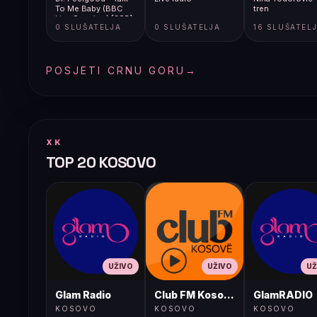
To Me Baby (BBC
tren
Live Session) [3SR]
0 SLUŠATELJA
0 SLUŠATELJA
16 SLUŠATEL
POSJETI CRNU GORU
→
XK
TOP 20 KOSOVO
UŽIVO
UŽIVO
UŽ
Glam Radio
Club FM Kosovë
GlamRADIO
KOSOVO
KOSOVO
KOSOVO