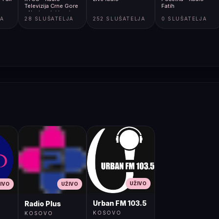
Televizija Crne Gore
Fatih
- Nacionalni javni
JA
28 SLUŠATELJA
252 SLUŠATELJA
0 SLUŠATELJA
servis
UŽIVO
IVO
UŽIVO
Urban FM 103.5
Radio Plus
KOSOVO
KOSOVO