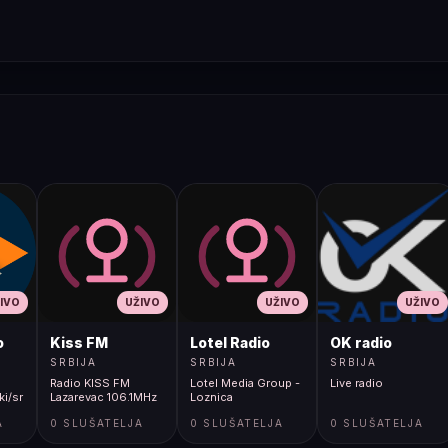
IVO
UŽIVO
UŽIVO
UŽIVO
o
Kiss FM
Lotel Radio
OK radio
SRBIJA
SRBIJA
SRBIJA
Radio KISS FM
Lotel Media Group -
Live radio
ki/srpski
Lazarevac 106.1MHz
Loznica
A
0 SLUŠATELJA
0 SLUŠATELJA
0 SLUŠATELJA
 -