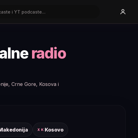
nalne
radio
enije, Crne Gore, Kosova i
 Makedonija
Kosovo
XK