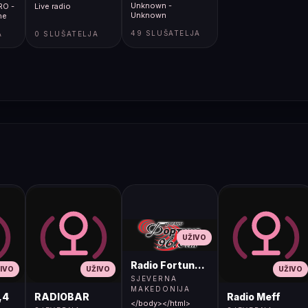
Unknown -
RO -
Live radio
Unknown
ne
49 SLUŠATELJA
A
0 SLUŠATELJA
UŽIVO
Radio Fortuna 96.8 FM
IVO
UŽIVO
UŽIVO
SJEVERNA
MAKEDONIJA
,4
RADIOBAR
Radio Meff
</body></html>