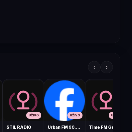
‹
›
UŽIVO
UŽIVO
UŽIVO
STIL RADIO
Urban FM 90.8 Skopje
Time FM Gevgelija