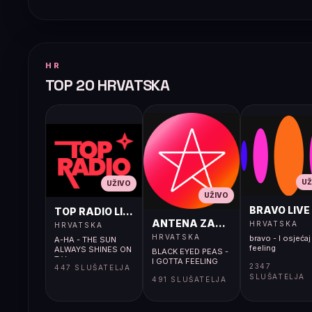
HR
TOP 20 HRVATSKA
UŽ
UŽIVO
UŽIVO
BRAVO LIVE
TOP RADIO LIVE
ANTENA ZAGREB LIVE
HRVATSKA
HRVATSKA
HRVATSKA
bravo - I osjećaj 
A-HA - THE SUN
feeling
ALWAYS SHINES ON
BLACK EYED PEAS -
T.V
I GOTTA FEELING
2347
447 SLUŠATELJA
SLUŠATELJA
491 SLUŠATELJA