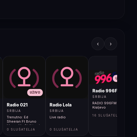
‹
›
UŽIVO
Radio 996FM
UŽIVO
SRBIJA
RADIO 996FM -
Radio 021
Radio Lola
Kraljevo
SRBIJA
SRBIJA
16 SLUŠATELJA
Trenutno: Ed
Live radio
Sheeran Ft Bruno
Mars - My Girlfriend
0 SLUŠATELJA
0 SLUŠATELJA