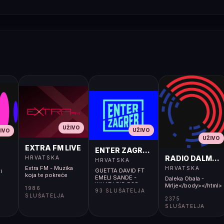
UŽIVO
UŽIVO
IVO
UŽIVO
EXTRA FM LIVE
ENTER ZAGREB LIVE
RADIO DALMACI
HRVATSKA
HRVATSKA
Extra FM - Muzika
HRVATSKA
GUETTA DAVID FT
i
koja te pokreće
EMELI SANDE -
Daleka Obala -
WHAT I DID FOR
Mrlje</body></html>
1986
93 SLUŠATELJA
LOVE
SLUŠATELJA
2375
SLUŠATELJA