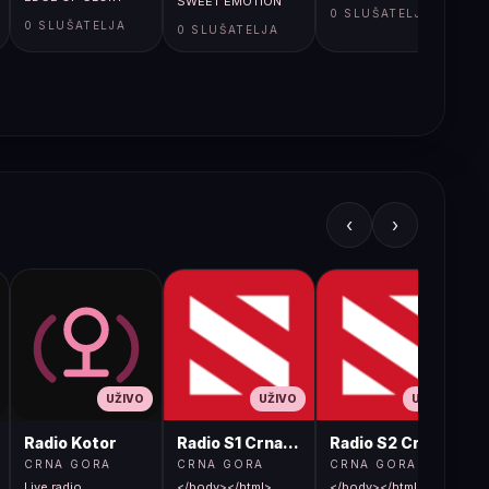
SWEET EMOTION
0 SLUŠATELJA
0 SLUŠATELJA
0 SLUŠATELJA
‹
›
UŽIVO
UŽIVO
UŽIVO
Radio Kotor
Radio S1 Crna Gora
Radio S2 Crna Gora
CRNA GORA
CRNA GORA
CRNA GORA
Live radio
</body></html>
</body></html>