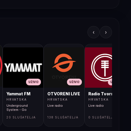
‹
›
UŽIVO
UŽIVO
UŽIVO
JA LIVE
Yammat FM
OTVORENI LIVE
Radio Tvornica
HRVATSKA
HRVATSKA
HRVATSKA
Underground
Live radio
Live radio
L
System - Go
20 SLUŠATELJA
138 SLUŠATELJA
0 SLUŠATELJA