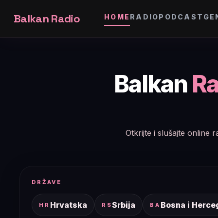
Balkan Radio
HOME
RADIO
PODCAST
GE
Balkan
Ra
Otkrijte i slušajte onlin
DRŽAVE
Hrvatska
Srbija
Bosna i Herce
HR
RS
BA