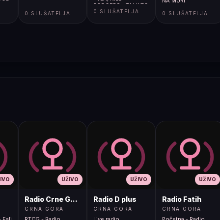
NA MURI
RODGERS - TALK TO
A
0 SLUŠATELJA
ME
0 SLUŠATELJA
0 SLUŠATELJA
IVO
UŽIVO
UŽIVO
UŽIVO
Radio Crne Gore 1
Radio D plus
Radio Fatih
CRNA GORA
CRNA GORA
CRNA GORA
 Fali
RTCG - Radio
Live radio
Početna - Radio