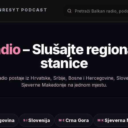
NRES
YT PODCAST
dio
– Slušajte regio
stanice
e radio postaje iz Hrvatske, Srbije, Bosne i Hercegovine, Slov
Sjeverne Makedonije na jednom mjestu.
govina
Slovenija
Crna Gora
Sjeverna
SI
ME
MK