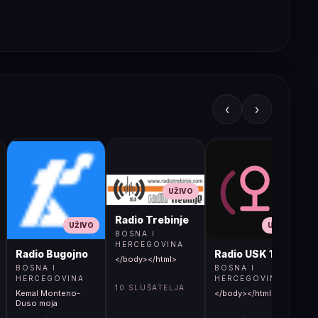
‹
›
UŽIVO
Radio Trebinje
UŽIVO
UŽIVO
BOSNA I
HERCEGOVINA
Radio Bugojno
Radio USK 1
</body></html>
BOSNA I
BOSNA I
HERCEGOVINA
HERCEGOVINA
10 SLUŠATELJA
Kemal Monteno-
</body></html>
S
Duso moja