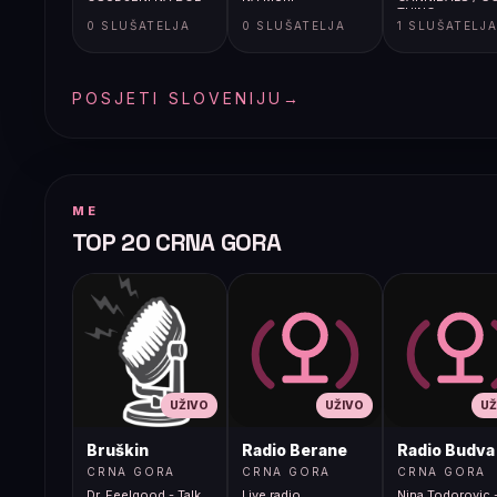
THING
0 SLUŠATELJA
0 SLUŠATELJA
1 SLUŠATELJ
POSJETI SLOVENIJU
→
ME
TOP 20 CRNA GORA
UŽIVO
UŽIVO
UŽ
Bruškin
Radio Berane
Radio Budva
CRNA GORA
CRNA GORA
CRNA GORA
Dr. Feelgood - Talk
Live radio
Nina Todorovic -