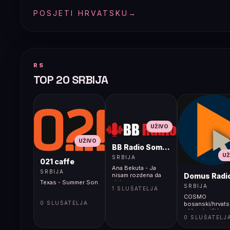
POSJETI HRVATSKU
→
RS
TOP 20 SRBIJA
UŽIVO
UŽIVO
BB Radio Sombor
UŽ
SRBIJA
021 caffe
Ana Bekuta - Ja
SRBIJA
Domus Radi
nisam rozdena da
Texas - Summer Son
zivim samo
SRBIJA
1 SLUŠATELJA
COSMO
0 SLUŠATELJA
bosanski/hrvats
- Max Juričić,
0 SLUŠATELJ
legenda s otoka
Tvoj Korzo