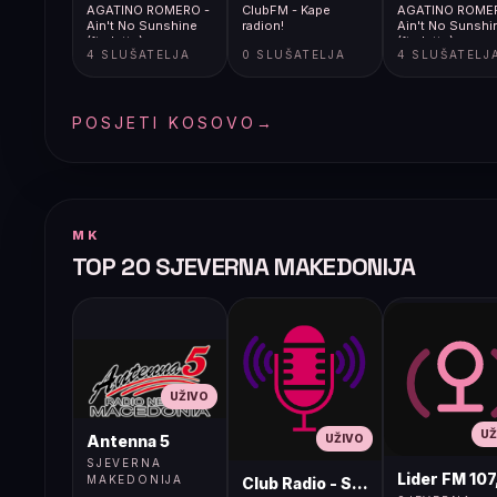
AGATINO ROMERO -
ClubFM - Kape
AGATINO ROME
Ain't No Sunshine
radion!
Ain't No Sunshi
(ft. Jette)
(ft. Jette)
4 SLUŠATELJA
0 SLUŠATELJA
4 SLUŠATELJ
POSJETI KOSOVO
→
MK
TOP 20 SJEVERNA MAKEDONIJA
UŽIVO
UŽ
UŽIVO
Antenna 5
SJEVERNA
Lider FM 107
MAKEDONIJA
Club Radio - Skopje, Mcedonia