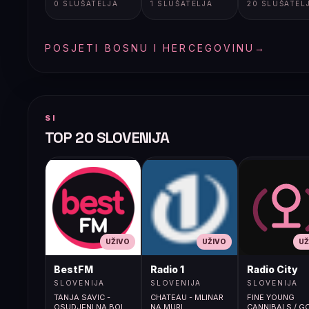
0 SLUŠATELJA
1 SLUŠATELJA
20 SLUŠATEL
POSJETI BOSNU I HERCEGOVINU
→
SI
TOP 20 SLOVENIJA
UŽIVO
UŽIVO
UŽ
BestFM
Radio 1
Radio City
SLOVENIJA
SLOVENIJA
SLOVENIJA
TANJA SAVIC -
CHATEAU - MLINAR
FINE YOUNG
OSUDJENI NA BOL
NA MURI
CANNIBALS / G