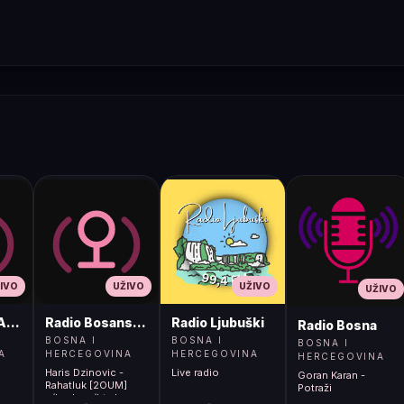
IVO
UŽIVO
UŽIVO
UŽIVO
ADIO
Radio Bosanski Brod
Radio Ljubuški
Radio Bosna
BOSNA I
BOSNA I
BOSNA I
A
HERCEGOVINA
HERCEGOVINA
HERCEGOVINA
Haris Dzinovic -
Live radio
Goran Karan -
Rahatluk [2OUM]
Potraži
</body></html>