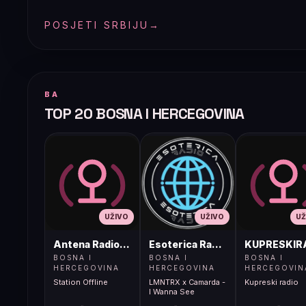
POSJETI SRBIJU
→
BA
TOP 20 BOSNA I HERCEGOVINA
UŽIVO
UŽIVO
UŽ
Antena Radio, Jelah Tešanj
Esoterica Radio S1
KUPRESKIR
BOSNA I
BOSNA I
BOSNA I
HERCEGOVINA
HERCEGOVINA
HERCEGOVIN
Station Offline
LMNTRX x Camarda -
Kupreski radio
I Wanna See