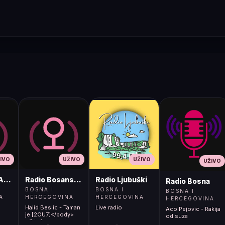
IVO
UŽIVO
UŽIVO
UŽIVO
ADIO
Radio Bosanski Brod
Radio Ljubuški
Radio Bosna
BOSNA I
BOSNA I
BOSNA I
A
HERCEGOVINA
HERCEGOVINA
HERCEGOVINA
Halid Beslic - Taman
Live radio
Aco Pejovic - Rakija
je [2OU7]</body>
od suza
</html>