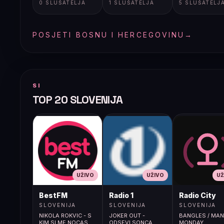
0 SLUŠATELJA
1 SLUŠATELJA
5 SLUŠATELJ
POSJETI BOSNU I HERCEGOVINU
→
SI
TOP 20 SLOVENIJA
UŽIVO
UŽIVO
UŽ
BestFM
Radio 1
Radio City
SLOVENIJA
SLOVENIJA
SLOVENIJA
NIKOLA ROKVIC - S
JOKER OUT -
BANGLES / MAN
KIM SI ME NOCAS
ODSEVI SONCA
MONDAY