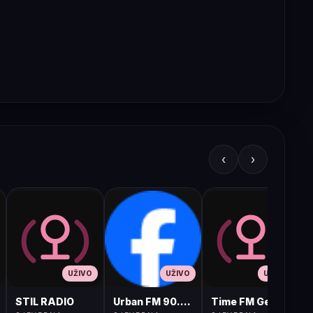
‹
›
UŽIVO
UŽIVO
UŽIVO
STIL RADIO
Urban FM 90.8 Skopje
Time FM Gevgelija