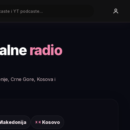
nalne
radio
enije, Crne Gore, Kosova i
 Makedonija
Kosovo
XK