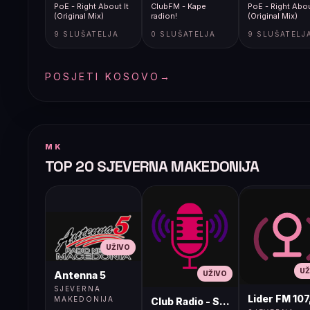
PoE - Right About It
ClubFM - Kape
PoE - Right Abou
(Original Mix)
radion!
(Original Mix)
9 SLUŠATELJA
0 SLUŠATELJA
9 SLUŠATELJ
POSJETI KOSOVO
→
MK
TOP 20 SJEVERNA MAKEDONIJA
UŽIVO
UŽ
UŽIVO
Antenna 5
SJEVERNA
Lider FM 107
MAKEDONIJA
Club Radio - Skopje, Mcedonia