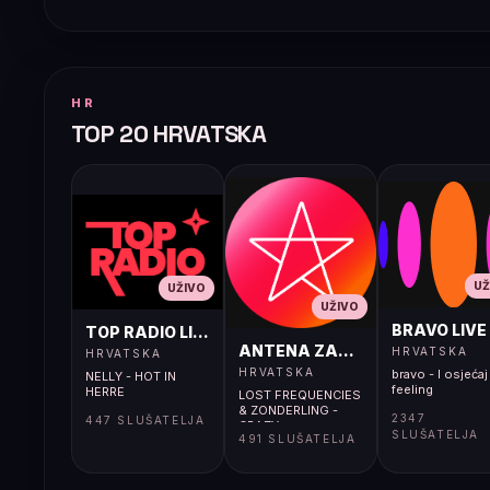
HR
TOP 20 HRVATSKA
UŽ
UŽIVO
UŽIVO
BRAVO LIVE
TOP RADIO LIVE
ANTENA ZAGREB LIVE
HRVATSKA
HRVATSKA
HRVATSKA
bravo - I osjećaj 
NELLY - HOT IN
feeling
HERRE
LOST FREQUENCIES
& ZONDERLING -
2347
447 SLUŠATELJA
CRAZY
SLUŠATELJA
491 SLUŠATELJA