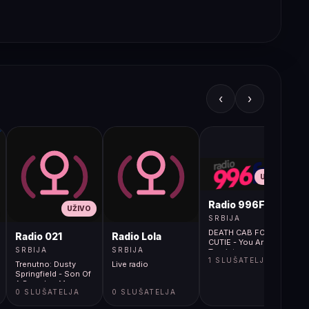
‹
›
UŽIVO
Radio 996FM
UŽIVO
SRBIJA
DEATH CAB FOR
Radio 021
Radio Lola
CUTIE - You Are a
SRBIJA
SRBIJA
Tourist
1 SLUŠATELJA
Trenutno: Dusty
Live radio
Springfield - Son Of
A Preacher Man
0 SLUŠATELJA
0 SLUŠATELJA