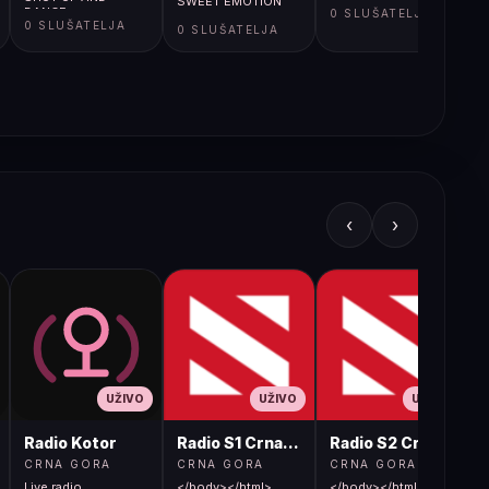
SWEET EMOTION
DANCE
0 SLUŠATELJA
0 SLUŠATELJA
0 SLUŠATELJA
‹
›
UŽIVO
UŽIVO
UŽIVO
Radio Kotor
Radio S1 Crna Gora
Radio S2 Crna Gora
CRNA GORA
CRNA GORA
CRNA GORA
Live radio
</body></html>
</body></html>