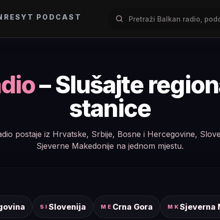
NRES
YT PODCAST
dio
– Slušajte regio
stanice
e radio postaje iz Hrvatske, Srbije, Bosne i Hercegovine, Slov
Sjeverne Makedonije na jednom mjestu.
govina
Slovenija
Crna Gora
Sjeverna
SI
ME
MK