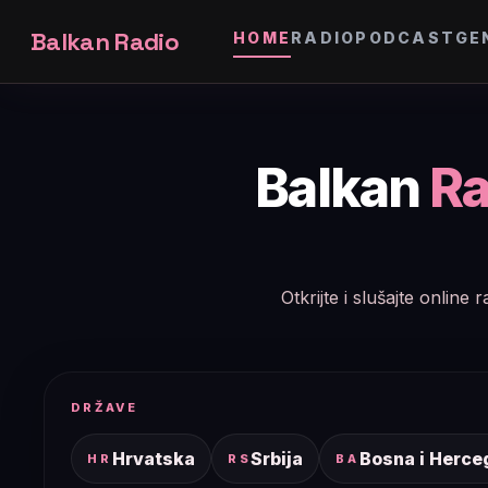
Balkan Radio
HOME
RADIO
PODCAST
GE
Balkan
Ra
Otkrijte i slušajte onlin
DRŽAVE
Hrvatska
Srbija
Bosna i Herce
HR
RS
BA