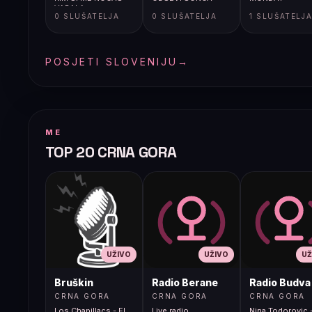
VARALA
0 SLUŠATELJA
0 SLUŠATELJA
1 SLUŠATELJ
POSJETI SLOVENIJU
→
ME
TOP 20 CRNA GORA
UŽIVO
UŽIVO
UŽ
Bruškin
Radio Berane
Radio Budva
CRNA GORA
CRNA GORA
CRNA GORA
Los Chapillacs - El
Live radio
Nina Todorovic -