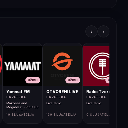
‹
›
UŽIVO
UŽIVO
UŽIVO
JA LIVE
Yammat FM
OTVORENI LIVE
Radio Tvornica
HRVATSKA
HRVATSKA
HRVATSKA
Makossa and
Live radio
Live radio
L
Megablast - Rip It Up
(feat Ras T Weed)
19 SLUŠATELJA
139 SLUŠATELJA
0 SLUŠATELJA