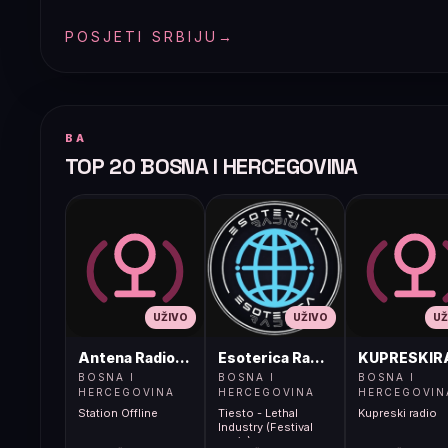
POSJETI SRBIJU
→
BA
TOP 20 BOSNA I HERCEGOVINA
UŽIVO
UŽIVO
UŽ
Antena Radio, Jelah Tešanj
Esoterica Radio S1
KUPRESKIR
BOSNA I
BOSNA I
BOSNA I
HERCEGOVINA
HERCEGOVINA
HERCEGOVIN
Station Offline
Tiesto - Lethal
Kupreski radio
Industry (Festival
remix)