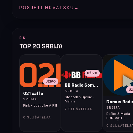
POSJETI HRVATSKU
→
RS
TOP 20 SRBIJA
UŽIVO
UŽIVO
BB Radio Sombor
UŽ
SRBIJA
021 caffe
Slobodan Djokic -
SRBIJA
Domus Radi
Maline
Pink - Just Like A Pill
SRBIJA
7 SLUŠATELJA
Daško & Mlađa
0 SLUŠATELJA
PODCAST -
Unutrašnja
0 SLUŠATELJ
emigracija 317