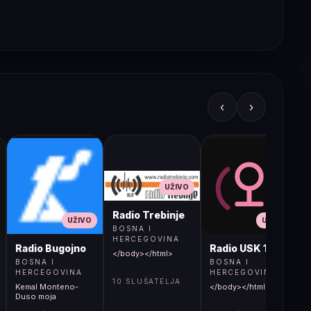
‹
›
UŽIVO
Radio Trebinje
UŽIVO
UŽIVO
BOSNA I
HERCEGOVINA
Radio Bugojno
Radio USK 1
</body></html>
BOSNA I
BOSNA I
HERCEGOVINA
HERCEGOVINA
10 SLUŠATELJA
Kemal Monteno-
</body></html>
S
Duso moja