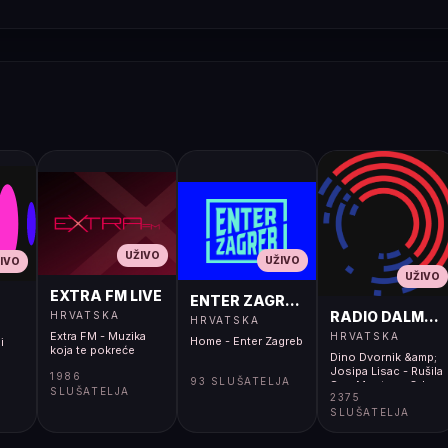
UŽIVO
UŽIVO
IVO
UŽIVO
EXTRA FM LIVE
ENTER ZAGREB LIVE
RADIO DALMACI
HRVATSKA
HRVATSKA
Extra FM - Muzika
HRVATSKA
Home - Enter Zagreb
i
koja te pokreće
Dino Dvornik &amp;
Josipa Lisac - Rušila
1986
93 SLUŠATELJA
Sam Mostove Od
SLUŠATELJA
2375
Sna</body></html>
SLUŠATELJA