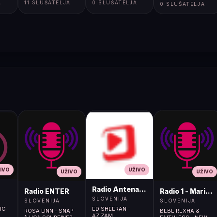
A
11 SLUŠATELJA
0 SLUŠATELJA
0 SLUŠATELJA
IVO
UŽIVO
UŽIVO
UŽIVO
Radio Antena (105.2MHz)
Radio ENTER
Radio 1 - Maribo
SLOVENIJA
SLOVENIJA
SLOVENIJA
IC
ED SHEERAN -
ROSA LINN - SNAP
BEBE REXHA &
AZIZAM