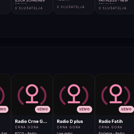
(LUCA SCHREINER
FAITHLESS - NEW
REMIX)
RELIGION
A
0 SLUŠATELJA
0 SLUŠATELJA
0 SLUŠATELJA
IVO
UŽIVO
UŽIVO
UŽIVO
Radio Crne Gore 1
Radio D plus
Radio Fatih
CRNA GORA
CRNA GORA
CRNA GORA
 Fali
RTCG - Radio
Live radio
Početna - Radio