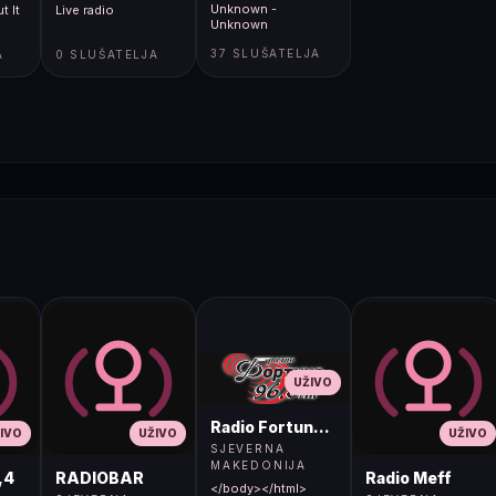
Unknown -
t It
Live radio
Unknown
37 SLUŠATELJA
A
0 SLUŠATELJA
UŽIVO
Radio Fortuna 96.8 FM
IVO
UŽIVO
UŽIVO
SJEVERNA
MAKEDONIJA
,4
RADIOBAR
Radio Meff
</body></html>