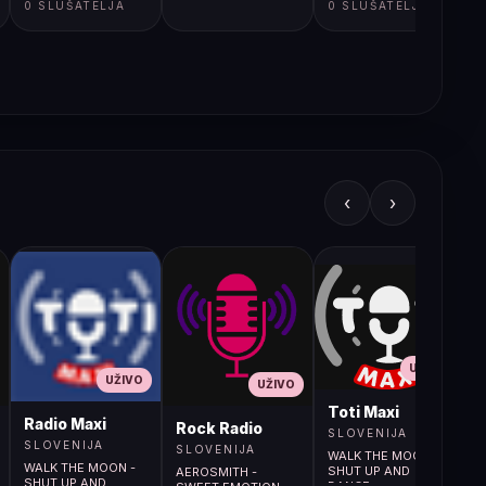
0 SLUŠATELJA
0 SLUŠATELJA
‹
›
UŽIVO
UŽIVO
UŽIVO
L
Toti Maxi
Radio Maxi
r (107.9MHz)
Rock Radio
SLOVENIJA
SLOVENIJA
SLOVENIJA
WALK THE MOON -
WALK THE MOON -
SHUT UP AND
AEROSMITH -
SHUT UP AND
DANCE