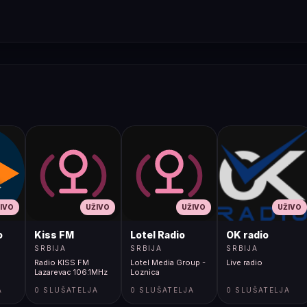
IVO
UŽIVO
UŽIVO
UŽIVO
o
Kiss FM
Lotel Radio
OK radio
SRBIJA
SRBIJA
SRBIJA
Radio KISS FM
Lotel Media Group -
Live radio
Lazarevac 106.1MHz
Loznica
A
0 SLUŠATELJA
0 SLUŠATELJA
0 SLUŠATELJA