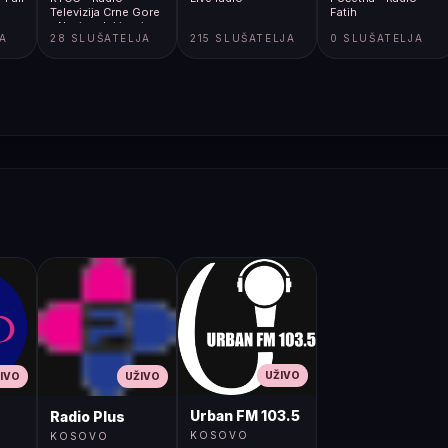
Televizija Crne Gore
Fatih
- Nacionalni javni
JA
28 SLUŠATELJA
215 SLUŠATELJA
0 SLUŠATELJA
servis
UŽIVO
IVO
UŽIVO
Urban FM 103.5
Radio Plus
KOSOVO
KOSOVO