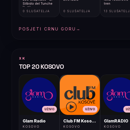
Silbido del Tunche
tren
[1gS]
0 SLUŠATELJA
0 SLUŠATELJA
13 SLUŠATEL
POSJETI CRNU GORU
→
XK
TOP 20 KOSOVO
UŽIVO
UŽIVO
UŽ
Glam Radio
Club FM Kosovë
GlamRADIO
KOSOVO
KOSOVO
KOSOVO