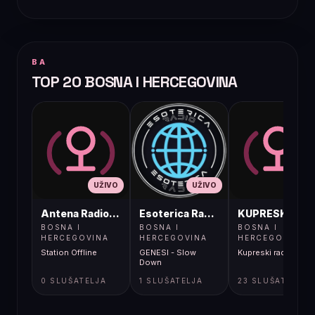
BA
TOP 20 BOSNA I HERCEGOVINA
UŽIVO
UŽIVO
UŽIVO
Antena Radio, Jelah Tešanj
Esoterica Radio S1
KUPRESKIRAD
BOSNA I
BOSNA I
BOSNA I
HERCEGOVINA
HERCEGOVINA
HERCEGOVINA
Station Offline
GENESI - Slow
Kupreski radio
Down
0 SLUŠATELJA
1 SLUŠATELJA
23 SLUŠATELJA