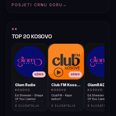
POSJETI CRNU GORU
→
XK
TOP 20 KOSOVO
UŽIVO
UŽIVO
UŽIVO
Glam Radio
Club FM Kosovë
GlamRADIO
KOSOVO
KOSOVO
KOSOVO
Ed Sheeran - Shape
ClubFM - Kape
Ed Sheeran - Shape
Of You (James
radion!
Of You (James
Carter x Levi Remix)
Carter x Levi Remix)
8 SLUŠATELJA
0 SLUŠATELJA
9 SLUŠATELJA