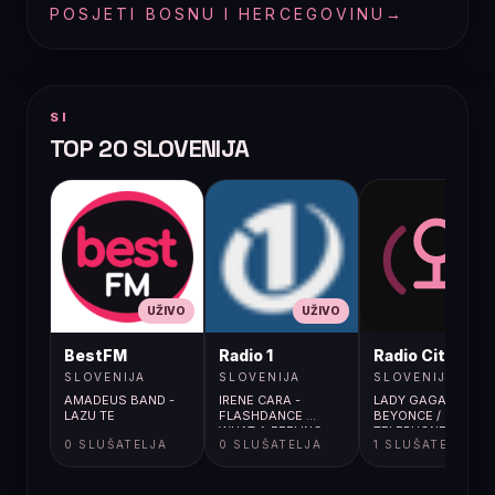
POSJETI BOSNU I HERCEGOVINU
→
SI
TOP 20 SLOVENIJA
UŽIVO
UŽIVO
UŽIVO
BestFM
Radio 1
Radio City
SLOVENIJA
SLOVENIJA
SLOVENIJA
AMADEUS BAND -
IRENE CARA -
LADY GAGA FEAT.
LAZU TE
FLASHDANCE ...
BEYONCE /
WHAT A FEELING
TELEPHONE
0 SLUŠATELJA
0 SLUŠATELJA
1 SLUŠATELJA