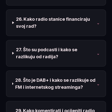
26. Kako radio stanice financiraju
⌄
svoj rad?
27. Što su podcasti i kako se
⌄
razlikuju od radija?
28. Što je DAB+ i kako se razlikuje od
⌄
FM i internetskog streaminga?
29. Kako komentirati i ocijeniti radio