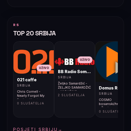
RS
TOP 20 SRBIJA
UŽIVO
UŽIVO
BB Radio Sombor
UŽIVO
SRBIJA
021 caffe
Željko Samardžić -
SRBIJA
Domus Radio
ŽELJKO SAMARDŽIĆ
Chris Cornell -
- KAPUĆINO
SRBIJA
2 SLUŠATELJA
Nearly Forgot My
(OFFICIAL VIDEO
Broken Heart
COSMO
2025)
0 SLUŠATELJA
bosanski/hrvatski/s
- Što je novog od
0 SLUŠATELJA
ljeta 2026.?
POSJETI SRBIJU
→