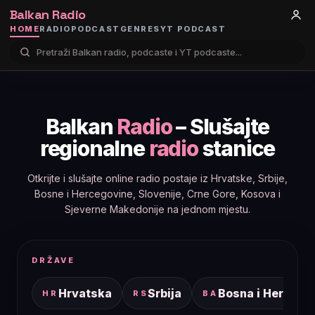
Balkan Radio
HOME
RADIO
PODCAST
GENRES
YT PODCAST
Balkan
Radio
– Slušajte
regionalne
radio
stanice
Otkrijte i slušajte online radio postaje iz Hrvatske, Srbije,
Bosne i Hercegovine, Slovenije, Crne Gore, Kosova i
Sjeverne Makedonije na jednom mjestu.
DRŽAVE
Hrvatska
Srbija
Bosna i Hercego
HR
RS
BA