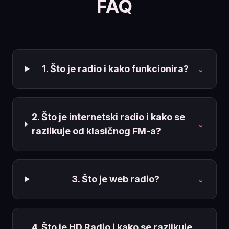
FAQ
1. Što je radio i kako funkcionira?
⌄
2. Što je internetski radio i kako se
⌄
razlikuje od klasičnog FM-a?
3. Što je web radio?
⌄
4. Što je HD Radio i kako se razlikuje