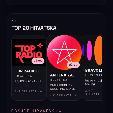
HR
TOP 20 HRVATSKA
UŽIVO
UŽIVO
UŽIVO
BRAVO LIVE
TOP RADIO LIVE
ANTENA ZAGREB LIVE
HRVATSKA
HRVATSKA
HRVATSKA
bravo - I osjećaj i
POLICE - ROXANNE
feeling
ONE REPUBLIC -
COUNTING STARS
2347
447 SLUŠATELJA
SLUŠATELJA
491 SLUŠATELJA
POSJETI HRVATSKU
→