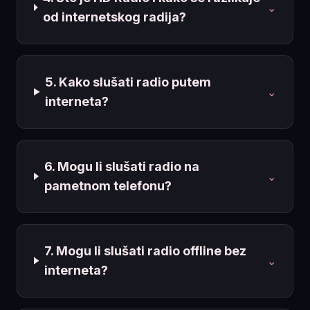
⌄
od internetskog radija?
5. Kako slušati radio putem
⌄
interneta?
6. Mogu li slušati radio na
⌄
pametnom telefonu?
7. Mogu li slušati radio offline bez
⌄
interneta?