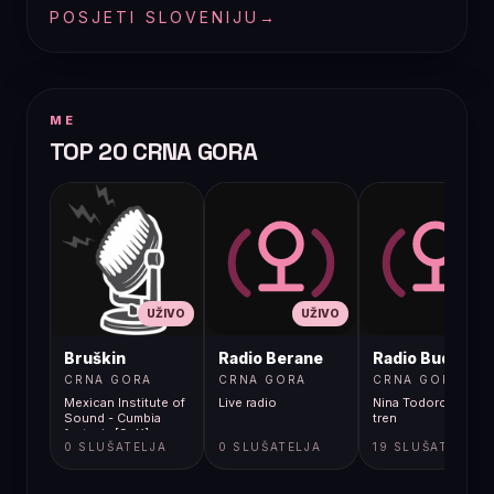
POSJETI SLOVENIJU
→
ME
TOP 20 CRNA GORA
UŽIVO
UŽIVO
UŽIVO
Bruškin
Radio Berane
Radio Budva
CRNA GORA
CRNA GORA
CRNA GORA
Mexican Institute of
Live radio
Nina Todorovic - Fal
Sound - Cumbia
tren
fantasia [9cX]
0 SLUŠATELJA
0 SLUŠATELJA
19 SLUŠATELJA