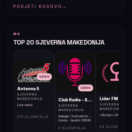
POSJETI KOSOVO
→
MK
TOP 20 SJEVERNA MAKEDONIJA
UŽIVO
UŽIVO
UŽIVO
Antenna 5
SJEVERNA
Lider FM 107,4
MAKEDONIJA
Club Radio - Skopje, Mcedonia
SJEVERNA
Live radio
SJEVERNA
MAKEDONIJA
MAKEDONIJA
</body></html>
bajaga i instruktori -
275 SLUŠATELJA
tisina - (audio 1988)
34 SLUŠATELJA
0 SLUŠATELJA