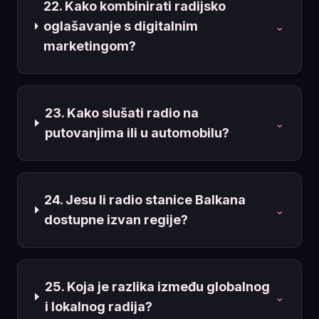
22. Kako kombinirati radijsko
oglašavanje s digitalnim
⌄
marketingom?
23. Kako slušati radio na
⌄
putovanjima ili u automobilu?
24. Jesu li radio stanice Balkana
⌄
dostupne izvan regije?
25. Koja je razlika između globalnog
⌄
i lokalnog radija?