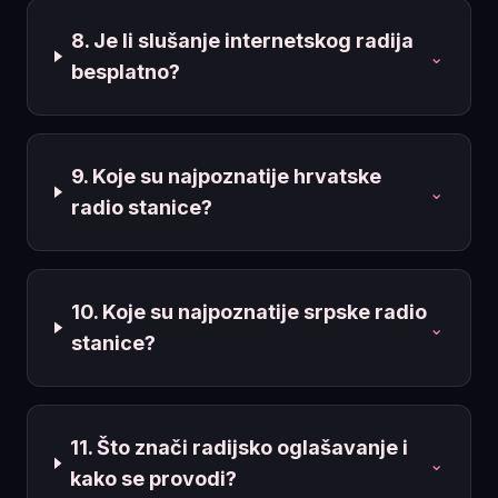
8. Je li slušanje internetskog radija
⌄
besplatno?
9. Koje su najpoznatije hrvatske
⌄
radio stanice?
10. Koje su najpoznatije srpske radio
⌄
stanice?
11. Što znači radijsko oglašavanje i
⌄
kako se provodi?