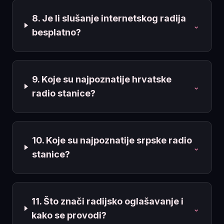
8. Je li slušanje internetskog radija
⌄
besplatno?
9. Koje su najpoznatije hrvatske
⌄
radio stanice?
10. Koje su najpoznatije srpske radio
⌄
stanice?
11. Što znači radijsko oglašavanje i
⌄
kako se provodi?