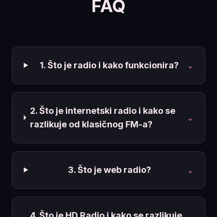
FAQ
1. Što je radio i kako funkcionira?
⌄
2. Što je internetski radio i kako se
⌄
razlikuje od klasičnog FM-a?
3. Što je web radio?
⌄
4. Što je HD Radio i kako se razlikuje