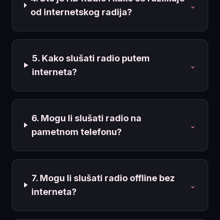
⌄
od internetskog radija?
5. Kako slušati radio putem
⌄
interneta?
6. Mogu li slušati radio na
⌄
pametnom telefonu?
7. Mogu li slušati radio offline bez
⌄
interneta?