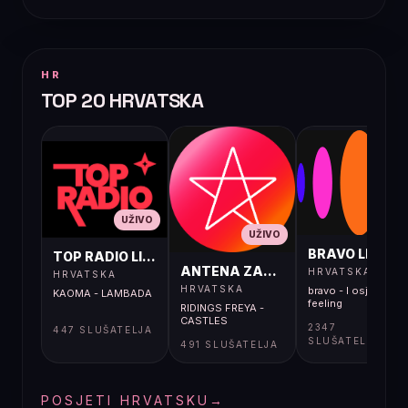
HR
TOP 20 HRVATSKA
UŽIVO
UŽIVO
UŽIVO
BRAVO LIVE
TOP RADIO LIVE
ANTENA ZAGREB LIVE
HRVATSKA
HRVATSKA
HRVATSKA
bravo - I osjećaj i
KAOMA - LAMBADA
feeling
RIDINGS FREYA -
CASTLES
2347
447 SLUŠATELJA
SLUŠATELJA
491 SLUŠATELJA
POSJETI HRVATSKU
→