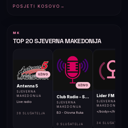
POSJETI KOSOVO
→
MK
TOP 20 SJEVERNA MAKEDONIJA
UŽIVO
UŽIVO
UŽIVO
Antenna 5
SJEVERNA
Lider FM 107,4
MAKEDONIJA
Club Radio - Skopje, Mcedonia
SJEVERNA
Live radio
SJEVERNA
MAKEDONIJA
MAKEDONIJA
</body></html>
B3 - Olovna Ruka
38 SLUŠATELJA
34 SLUŠATELJA
0 SLUŠATELJA