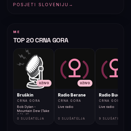
POSJETI SLOVENIJU
→
ME
TOP 20 CRNA GORA
UŽIVO
UŽIVO
UŽIVO
Bruškin
Radio Berane
Radio Budva
CRNA GORA
CRNA GORA
CRNA GORA
Bob Dylan -
Live radio
Live radio
Mountain Dew (Take
1) [2sZ]
0 SLUŠATELJA
0 SLUŠATELJA
9 SLUŠATELJA