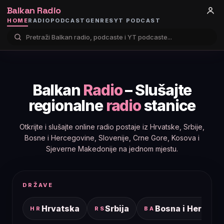
Balkan Radio
HOME
RADIO
PODCAST
GENRES
YT PODCAST
Balkan
Radio
– Slušajte
regionalne
radio
stanice
Otkrijte i slušajte online radio postaje iz Hrvatske, Srbije,
Bosne i Hercegovine, Slovenije, Crne Gore, Kosova i
Sjeverne Makedonije na jednom mjestu.
DRŽAVE
Hrvatska
Srbija
Bosna i Hercego
HR
RS
BA