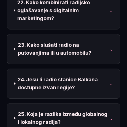
22. Kako kombinirati radijsko
oglašavanje s digitalnim
⌄
marketingom?
23. Kako slušati radio na
⌄
putovanjima ili u automobilu?
24. Jesu li radio stanice Balkana
⌄
dostupne izvan regije?
25. Koja je razlika između globalnog
⌄
i lokalnog radija?