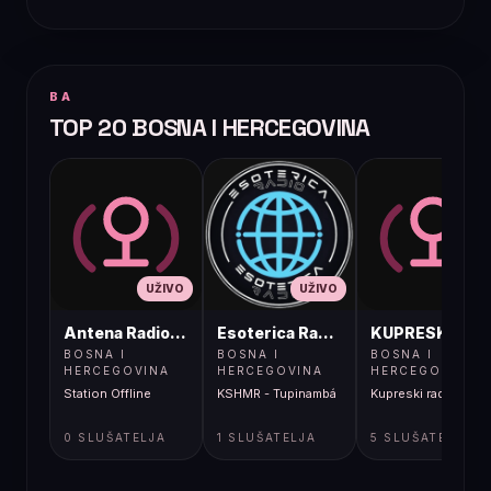
BA
TOP 20 BOSNA I HERCEGOVINA
UŽIVO
UŽIVO
UŽIVO
Antena Radio, Jelah Tešanj
Esoterica Radio S1
KUPRESKIRAD
BOSNA I
BOSNA I
BOSNA I
HERCEGOVINA
HERCEGOVINA
HERCEGOVINA
Station Offline
KSHMR - Tupinambá
Kupreski radio
0 SLUŠATELJA
1 SLUŠATELJA
5 SLUŠATELJA