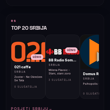
RS
TOP 20 SRBIJA
UŽIVO
UŽIVO
BB Radio Sombor
UŽIVO
SRBIJA
021 caffe
Milena Plavsic -
SRBIJA
Domus Radio
Stani, stani zoro
Zoster - Ne Okrećem
plava
SRBIJA
3 SLUŠATELJA
Se Tata
Psihopolis - Sobe
0 SLUŠATELJA
0 SLUŠATELJA
POSJETI SRBIJU
→