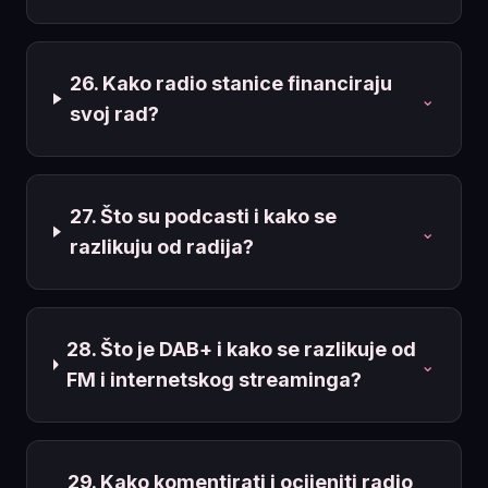
26. Kako radio stanice financiraju
⌄
svoj rad?
27. Što su podcasti i kako se
⌄
razlikuju od radija?
28. Što je DAB+ i kako se razlikuje od
⌄
FM i internetskog streaminga?
29. Kako komentirati i ocijeniti radio