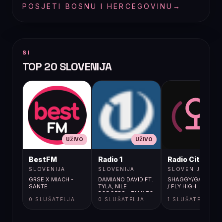
POSJETI BOSNU I HERCEGOVINU
→
SI
TOP 20 SLOVENIJA
UŽIVO
UŽIVO
UŽIVO
BestFM
Radio 1
Radio City
SLOVENIJA
SLOVENIJA
SLOVENIJA
GRSE X MIACH -
DAMIANO DAVID FT.
SHAGGY/GARY PIN
SANTE
TYLA, NILE
/ FLY HIGH
RODGERS - TALK TO
0 SLUŠATELJA
0 SLUŠATELJA
1 SLUŠATELJA
ME