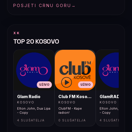
POSJETI CRNU GORU
→
XK
TOP 20 KOSOVO
UŽIVO
UŽIVO
UŽIVO
Glam Radio
Club FM Kosovë
GlamRADIO
KOSOVO
KOSOVO
KOSOVO
Elton John, Dua Lipa
ClubFM - Kape
Elton John, Dua Lip
- Copy
radion!
- Copy
4 SLUŠATELJA
0 SLUŠATELJA
4 SLUŠATELJA