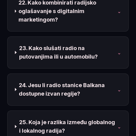
22. Kako kombinirati radijsko
oglašavanje s digitalnim
⌄
marketingom?
23. Kako slušati radio na
⌄
putovanjima ili u automobilu?
24. Jesu li radio stanice Balkana
⌄
dostupne izvan regije?
25. Koja je razlika između globalnog
⌄
i lokalnog radija?