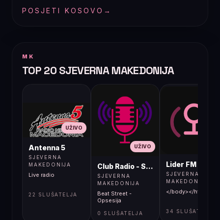
POSJETI KOSOVO
→
MK
TOP 20 SJEVERNA MAKEDONIJA
UŽIVO
UŽIVO
UŽIVO
Antenna 5
SJEVERNA
Lider FM 107,4
MAKEDONIJA
Club Radio - Skopje, Mcedonia
SJEVERNA
Live radio
SJEVERNA
MAKEDONIJA
MAKEDONIJA
</body></html>
Beat Street -
22 SLUŠATELJA
Opsesija
34 SLUŠATELJA
0 SLUŠATELJA