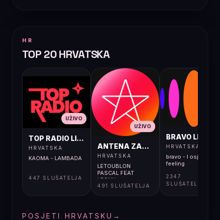
HR
TOP 20 HRVATSKA
UŽIVO
UŽIVO
UŽIVO
BRAVO LIVE
TOP RADIO LIVE
ANTENA ZAGREB LIVE
HRVATSKA
HRVATSKA
HRVATSKA
bravo - I osjećaj i
KAOMA - LAMBADA
feeling
LETOUBLON
PASCAL FEAT
2347
447 SLUŠATELJA
LEONY -
SLUŠATELJA
491 SLUŠATELJA
FRIENDSHIPS (LOST
MY LOVE)
POSJETI HRVATSKU
→