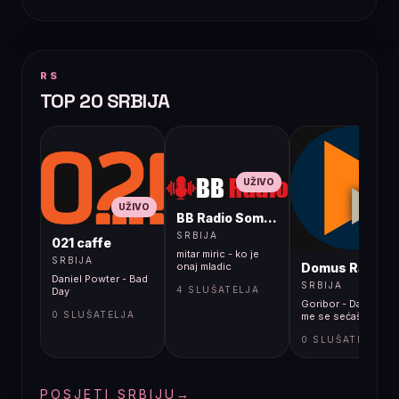
RS
TOP 20 SRBIJA
UŽIVO
UŽIVO
BB Radio Sombor
UŽIVO
SRBIJA
021 caffe
mitar miric - ko je
SRBIJA
Domus Radio
onaj mladic
Daniel Powter - Bad
SRBIJA
4 SLUŠATELJA
Day
Goribor - Dalajlama
0 SLUŠATELJA
me se sećaš
0 SLUŠATELJA
POSJETI SRBIJU
→