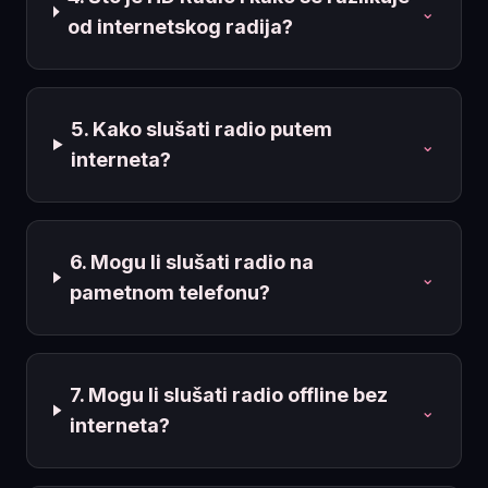
⌄
od internetskog radija?
5. Kako slušati radio putem
⌄
interneta?
6. Mogu li slušati radio na
⌄
pametnom telefonu?
7. Mogu li slušati radio offline bez
⌄
interneta?