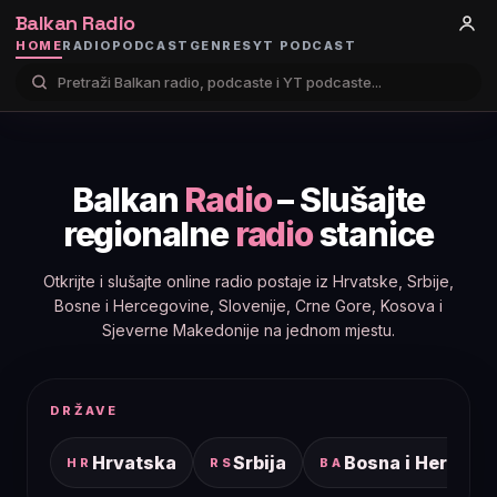
Balkan Radio
HOME
RADIO
PODCAST
GENRES
YT PODCAST
Balkan
Radio
– Slušajte
regionalne
radio
stanice
Otkrijte i slušajte online radio postaje iz Hrvatske, Srbije,
Bosne i Hercegovine, Slovenije, Crne Gore, Kosova i
Sjeverne Makedonije na jednom mjestu.
DRŽAVE
Hrvatska
Srbija
Bosna i Hercego
HR
RS
BA