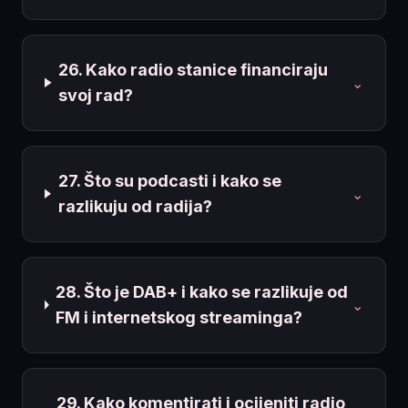
26. Kako radio stanice financiraju
⌄
svoj rad?
27. Što su podcasti i kako se
⌄
razlikuju od radija?
28. Što je DAB+ i kako se razlikuje od
⌄
FM i internetskog streaminga?
29. Kako komentirati i ocijeniti radio