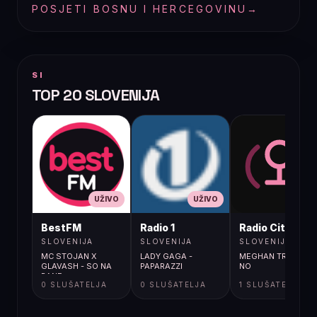
POSJETI BOSNU I HERCEGOVINU
→
SI
TOP 20 SLOVENIJA
UŽIVO
UŽIVO
UŽIVO
BestFM
Radio 1
Radio City
SLOVENIJA
SLOVENIJA
SLOVENIJA
MC STOJAN X
LADY GAGA -
MEGHAN TRAINOR /
GLAVASH - SO NA
PAPARAZZI
NO
RANE
0 SLUŠATELJA
0 SLUŠATELJA
1 SLUŠATELJA