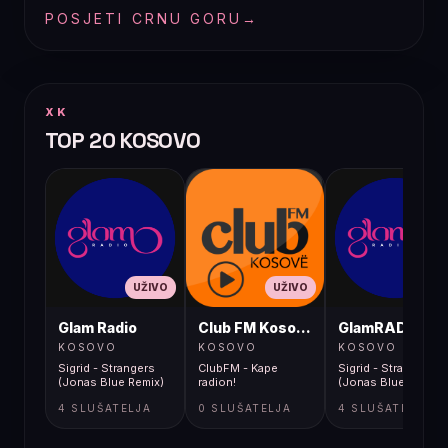
POSJETI CRNU GORU
→
XK
TOP 20 KOSOVO
UŽIVO
UŽIVO
UŽIVO
Glam Radio
Club FM Kosovë
GlamRADIO
KOSOVO
KOSOVO
KOSOVO
Sigrid - Strangers
ClubFM - Kape
Sigrid - Strangers
(Jonas Blue Remix)
radion!
(Jonas Blue Remix)
4 SLUŠATELJA
0 SLUŠATELJA
4 SLUŠATELJA