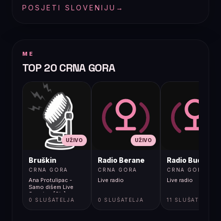
POSJETI SLOVENIJU
→
ME
TOP 20 CRNA GORA
UŽIVO
UŽIVO
UŽIVO
Bruškin
Radio Berane
Radio Budva
CRNA GORA
CRNA GORA
CRNA GORA
Ana Protulipac -
Live radio
Live radio
Samo dišem Live
Session [9ix]
0 SLUŠATELJA
0 SLUŠATELJA
11 SLUŠATELJA