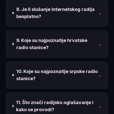
8. Je li slušanje internetskog radija
⌄
besplatno?
9. Koje su najpoznatije hrvatske
⌄
radio stanice?
10. Koje su najpoznatije srpske radio
⌄
stanice?
11. Što znači radijsko oglašavanje i
⌄
kako se provodi?