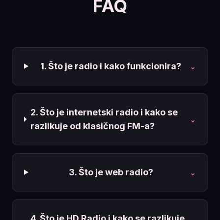
FAQ
1. Što je radio i kako funkcionira?
⌄
2. Što je internetski radio i kako se
⌄
razlikuje od klasičnog FM-a?
3. Što je web radio?
⌄
4. Što je HD Radio i kako se razlikuje