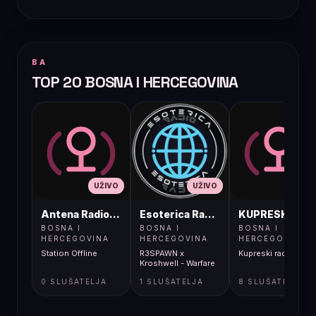
BA
TOP 20 BOSNA I HERCEGOVINA
UŽIVO
UŽIVO
UŽIVO
Antena Radio, Jelah Tešanj
Esoterica Radio S1
KUPRESKIRAD
BOSNA I
BOSNA I
BOSNA I
HERCEGOVINA
HERCEGOVINA
HERCEGOVINA
Station Offline
R3SPAWN x
Kupreski radio
Kroshwell - Warfare
0 SLUŠATELJA
1 SLUŠATELJA
8 SLUŠATELJA