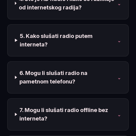
⌄
od internetskog radija?
5. Kako slušati radio putem
⌄
interneta?
6. Mogu li slušati radio na
⌄
pametnom telefonu?
7. Mogu li slušati radio offline bez
⌄
interneta?