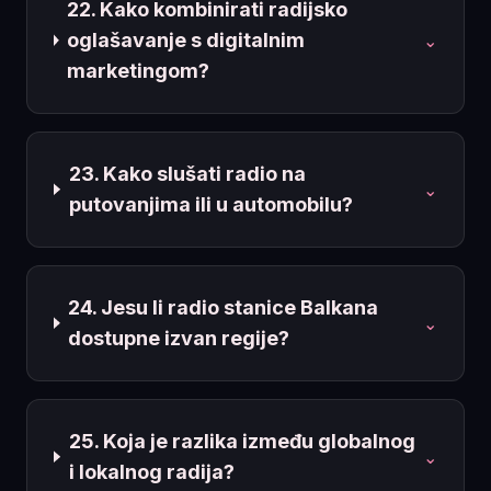
22. Kako kombinirati radijsko
oglašavanje s digitalnim
⌄
marketingom?
23. Kako slušati radio na
⌄
putovanjima ili u automobilu?
24. Jesu li radio stanice Balkana
⌄
dostupne izvan regije?
25. Koja je razlika između globalnog
⌄
i lokalnog radija?