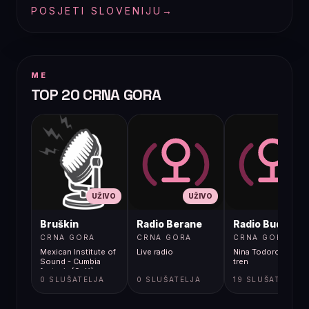
POSJETI SLOVENIJU
→
ME
TOP 20 CRNA GORA
UŽIVO
UŽIVO
UŽIVO
Bruškin
Radio Berane
Radio Budva
CRNA GORA
CRNA GORA
CRNA GORA
Mexican Institute of
Live radio
Nina Todorovic - Fal
Sound - Cumbia
tren
fantasia [9cX]
0 SLUŠATELJA
0 SLUŠATELJA
19 SLUŠATELJA