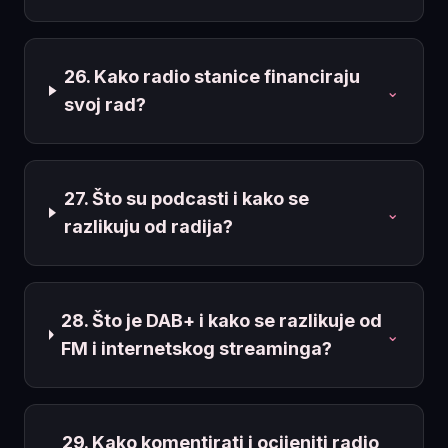
26. Kako radio stanice financiraju
⌄
svoj rad?
27. Što su podcasti i kako se
⌄
razlikuju od radija?
28. Što je DAB+ i kako se razlikuje od
⌄
FM i internetskog streaminga?
29. Kako komentirati i ocijeniti radio