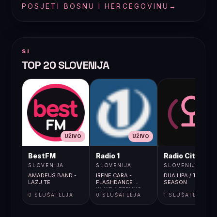
POSJETI BOSNU I HERCEGOVINU
→
SI
TOP 20 SLOVENIJA
UŽIVO
UŽIVO
UŽIVO
BestFM
Radio 1
Radio City
SLOVENIJA
SLOVENIJA
SLOVENIJA
AMADEUS BAND -
IRENE CARA -
DUA LIPA / TRAININ
LAZU TE
FLASHDANCE ...
SEASON
WHAT A FEELING
0 SLUŠATELJA
0 SLUŠATELJA
1 SLUŠATELJA