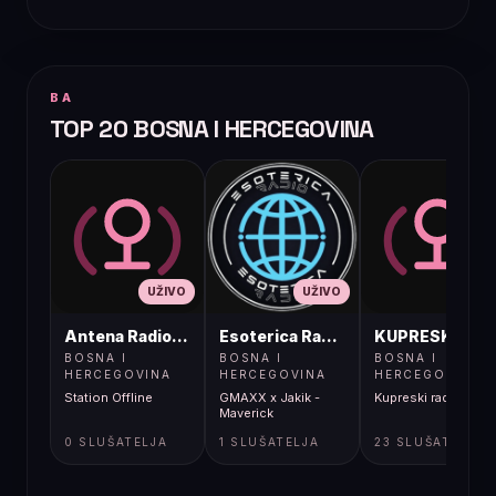
BA
TOP 20 BOSNA I HERCEGOVINA
UŽIVO
UŽIVO
UŽIVO
Antena Radio, Jelah Tešanj
Esoterica Radio S1
KUPRESKIRAD
BOSNA I
BOSNA I
BOSNA I
HERCEGOVINA
HERCEGOVINA
HERCEGOVINA
Station Offline
GMAXX x Jakik -
Kupreski radio
Maverick
0 SLUŠATELJA
1 SLUŠATELJA
23 SLUŠATELJA