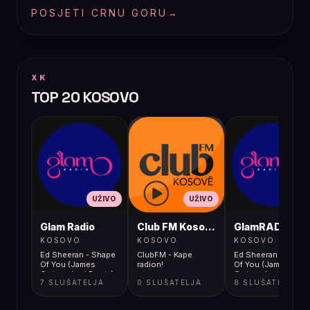
POSJETI CRNU GORU
→
XK
TOP 20 KOSOVO
UŽIVO
UŽIVO
UŽIVO
Glam Radio
Club FM Kosovë
GlamRADIO
KOSOVO
KOSOVO
KOSOVO
Ed Sheeran - Shape
ClubFM - Kape
Ed Sheeran - Shape
Of You (James
radion!
Of You (James
Carter x Levi Remix)
Carter x Levi Remix)
7 SLUŠATELJA
0 SLUŠATELJA
8 SLUŠATELJA