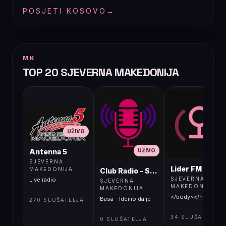
POSJETI KOSOVO
→
MK
TOP 20 SJEVERNA MAKEDONIJA
UŽIVO
UŽIVO
UŽIVO
Antenna 5
SJEVERNA
Lider FM 107,4
MAKEDONIJA
Club Radio - Skopje, Mcedonia
SJEVERNA
Live radio
SJEVERNA
MAKEDONIJA
MAKEDONIJA
</body></html>
Basa - Idemo dalje
270 SLUŠATELJA
34 SLUŠATELJA
0 SLUŠATELJA