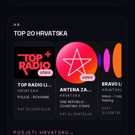
HR
TOP 20 HRVATSKA
UŽIVO
UŽIVO
UŽIVO
BRAVO LIVE
TOP RADIO LIVE
ANTENA ZAGREB LIVE
HRVATSKA
HRVATSKA
HRVATSKA
bravo - I osjećaj i
POLICE - ROXANNE
feeling
ONE REPUBLIC -
COUNTING STARS
2347
447 SLUŠATELJA
SLUŠATELJA
491 SLUŠATELJA
POSJETI HRVATSKU
→