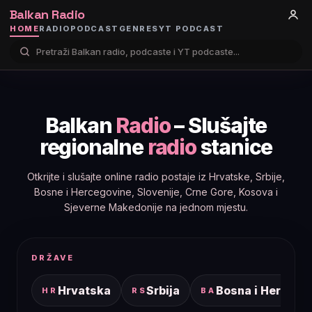
Balkan Radio
HOME
RADIO
PODCAST
GENRES
YT PODCAST
Balkan
Radio
– Slušajte
regionalne
radio
stanice
Otkrijte i slušajte online radio postaje iz Hrvatske, Srbije,
Bosne i Hercegovine, Slovenije, Crne Gore, Kosova i
Sjeverne Makedonije na jednom mjestu.
DRŽAVE
Hrvatska
Srbija
Bosna i Hercego
HR
RS
BA