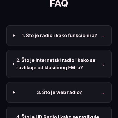
FAQ
1. Što je radio i kako funkcionira?
⌄
2. Što je internetski radio i kako se
⌄
razlikuje od klasičnog FM-a?
3. Što je web radio?
⌄
4. Što je HD Radio i kako se razlikuje