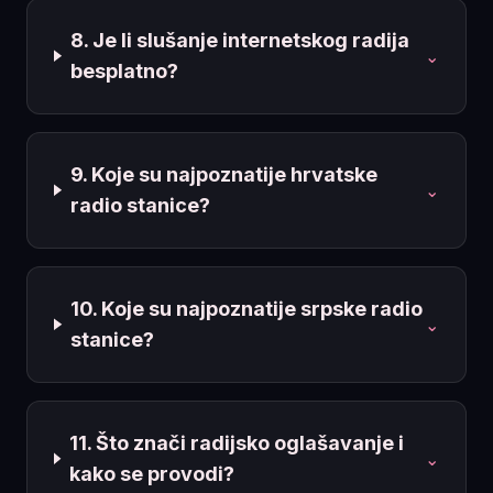
8. Je li slušanje internetskog radija
⌄
besplatno?
9. Koje su najpoznatije hrvatske
⌄
radio stanice?
10. Koje su najpoznatije srpske radio
⌄
stanice?
11. Što znači radijsko oglašavanje i
⌄
kako se provodi?