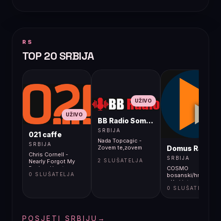
RS
TOP 20 SRBIJA
UŽIVO
UŽIVO
BB Radio Sombor
UŽIVO
SRBIJA
021 caffe
Nada Topcagic -
SRBIJA
Domus Radio
Zovem te,zovem
Chris Cornell -
SRBIJA
2 SLUŠATELJA
Nearly Forgot My
Broken Heart
COSMO
0 SLUŠATELJA
bosanski/hrvatski/s
- Kraj interneta?
0 SLUŠATELJA
POSJETI SRBIJU
→