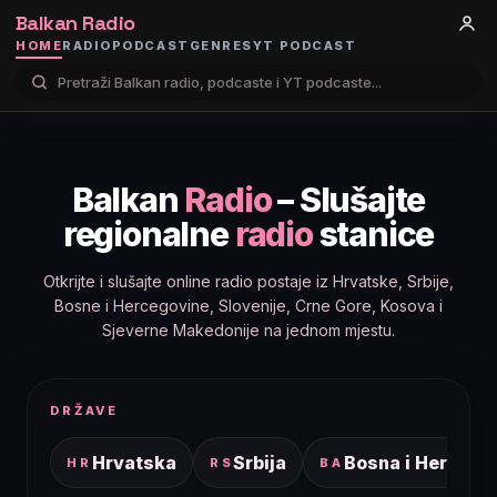
Balkan Radio
HOME
RADIO
PODCAST
GENRES
YT PODCAST
Balkan
Radio
– Slušajte
regionalne
radio
stanice
Otkrijte i slušajte online radio postaje iz Hrvatske, Srbije,
Bosne i Hercegovine, Slovenije, Crne Gore, Kosova i
Sjeverne Makedonije na jednom mjestu.
DRŽAVE
Hrvatska
Srbija
Bosna i Hercego
HR
RS
BA