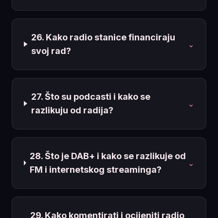
26. Kako radio stanice financiraju
⌄
svoj rad?
27. Što su podcasti i kako se
⌄
razlikuju od radija?
28. Što je DAB+ i kako se razlikuje od
⌄
FM i internetskog streaminga?
29. Kako komentirati i ocijeniti radio