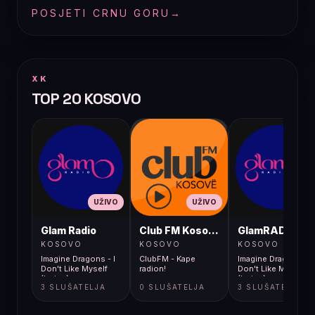
POSJETI CRNU GORU
→
XK
TOP 20 KOSOVO
UŽIVO
UŽIVO
UŽIVO
Glam Radio
Club FM Kosovë
GlamRADIO
KOSOVO
KOSOVO
KOSOVO
Imagine Dragons - I
ClubFM - Kape
Imagine Dragons - I
Don't Like Myself
radion!
Don't Like Myself
(Lyrics)
(Lyrics)
3 SLUŠATELJA
0 SLUŠATELJA
3 SLUŠATELJA