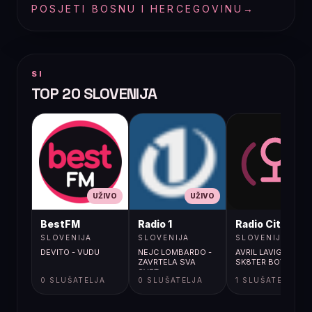
POSJETI BOSNU I HERCEGOVINU
→
SI
TOP 20 SLOVENIJA
UŽIVO
UŽIVO
UŽIVO
BestFM
Radio 1
Radio City
SLOVENIJA
SLOVENIJA
SLOVENIJA
DEVITO - VUDU
NEJC LOMBARDO -
AVRIL LAVIGNE /
ZAVRTELA SVA
SK8TER BOY
SVET
0 SLUŠATELJA
0 SLUŠATELJA
1 SLUŠATELJA