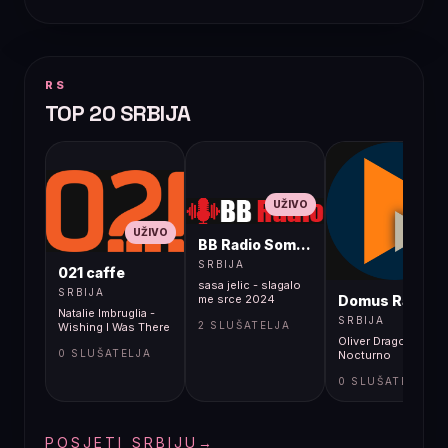
RS
TOP 20 SRBIJA
UŽIVO
UŽIVO
BB Radio Sombor
UŽIVO
SRBIJA
021 caffe
sasa jelic - slagalo
SRBIJA
Domus Radio
me srce 2024
Natalie Imbruglia -
SRBIJA
2 SLUŠATELJA
Wishing I Was There
Oliver Dragojević -
0 SLUŠATELJA
Nocturno
0 SLUŠATELJA
POSJETI SRBIJU
→