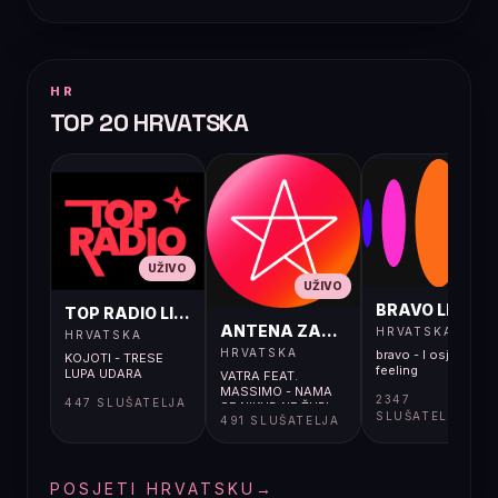
HR
TOP 20 HRVATSKA
UŽIVO
UŽIVO
UŽIVO
BRAVO LIVE
TOP RADIO LIVE
ANTENA ZAGREB LIVE
HRVATSKA
HRVATSKA
HRVATSKA
bravo - I osjećaj i
KOJOTI - TRESE
feeling
LUPA UDARA
VATRA FEAT.
MASSIMO - NAMA
2347
447 SLUŠATELJA
SE NIKUD NE ŽURI
SLUŠATELJA
491 SLUŠATELJA
POSJETI HRVATSKU
→