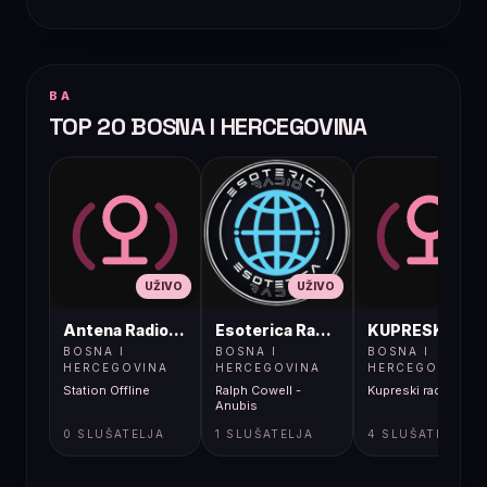
BA
TOP 20 BOSNA I HERCEGOVINA
UŽIVO
UŽIVO
UŽIVO
Antena Radio, Jelah Tešanj
Esoterica Radio S1
KUPRESKIRAD
BOSNA I
BOSNA I
BOSNA I
HERCEGOVINA
HERCEGOVINA
HERCEGOVINA
Station Offline
Ralph Cowell -
Kupreski radio
Anubis
0 SLUŠATELJA
1 SLUŠATELJA
4 SLUŠATELJA