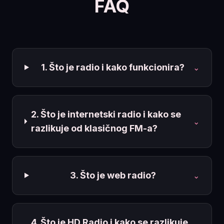
FAQ
1. Što je radio i kako funkcionira?
⌄
2. Što je internetski radio i kako se
⌄
razlikuje od klasičnog FM-a?
3. Što je web radio?
⌄
4. Što je HD Radio i kako se razlikuje