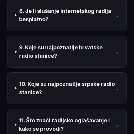
8. Je li slušanje internetskog radija
⌄
besplatno?
9. Koje su najpoznatije hrvatske
⌄
radio stanice?
10. Koje su najpoznatije srpske radio
⌄
stanice?
11. Što znači radijsko oglašavanje i
⌄
kako se provodi?