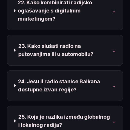
22. Kako kombinirati radijsko
oglašavanje s digitalnim
⌄
marketingom?
23. Kako slušati radio na
⌄
putovanjima ili u automobilu?
24. Jesu li radio stanice Balkana
⌄
dostupne izvan regije?
25. Koja je razlika između globalnog
⌄
i lokalnog radija?