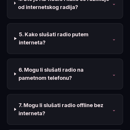
⌄
od internetskog radija?
5. Kako slušati radio putem
⌄
interneta?
6. Mogu li slušati radio na
⌄
pametnom telefonu?
7. Mogu li slušati radio offline bez
⌄
interneta?