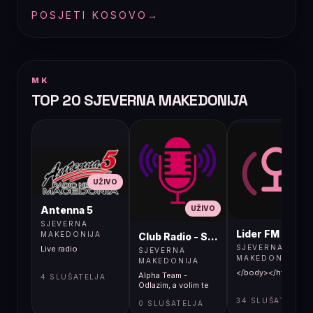
POSJETI KOSOVO
→
MK
TOP 20 SJEVERNA MAKEDONIJA
UŽIVO
UŽIVO
UŽIVO
Antenna 5
SJEVERNA
Lider FM 107,4
MAKEDONIJA
Club Radio - Skopje, Mcedonia
SJEVERNA
Live radio
SJEVERNA
MAKEDONIJA
MAKEDONIJA
</body></html>
Alpha Team -
4 SLUŠATELJA
Odlazim, a volim te
34 SLUŠATELJA
0 SLUŠATELJA