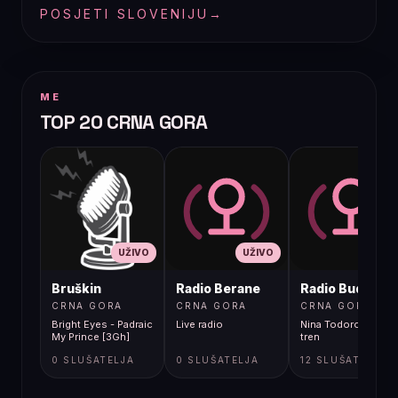
POSJETI SLOVENIJU
→
ME
TOP 20 CRNA GORA
UŽIVO
UŽIVO
UŽIVO
Bruškin
Radio Berane
Radio Budva
CRNA GORA
CRNA GORA
CRNA GORA
Bright Eyes - Padraic
Live radio
Nina Todorovic - Fal
My Prince [3Gh]
tren
0 SLUŠATELJA
0 SLUŠATELJA
12 SLUŠATELJA