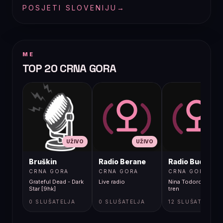
POSJETI SLOVENIJU
→
ME
TOP 20 CRNA GORA
UŽIVO
UŽIVO
UŽIVO
Bruškin
Radio Berane
Radio Budva
CRNA GORA
CRNA GORA
CRNA GORA
Grateful Dead - Dark
Live radio
Nina Todorovic - Fal
Star [9hk]
tren
0 SLUŠATELJA
0 SLUŠATELJA
12 SLUŠATELJA