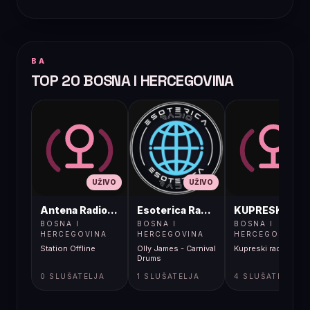
BA
TOP 20 BOSNA I HERCEGOVINA
UŽIVO
UŽIVO
UŽIVO
Antena Radio, Jelah Tešanj
Esoterica Radio S1
KUPRESKIRAD
BOSNA I
BOSNA I
BOSNA I
HERCEGOVINA
HERCEGOVINA
HERCEGOVINA
Station Offline
Olly James - Carnival
Kupreski radio
Drums
0 SLUŠATELJA
1 SLUŠATELJA
4 SLUŠATELJA