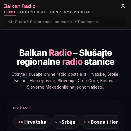
Balkan Radio
HOME
RADIO
PODCAST
GENRES
YT PODCAST
Balkan
Radio
– Slušajte
regionalne
radio
stanice
Otkrijte i slušajte online radio postaje iz Hrvatske, Srbije,
Bosne i Hercegovine, Slovenije, Crne Gore, Kosova i
Sjeverne Makedonije na jednom mjestu.
DRŽAVE
Hrvatska
Srbija
Bosna i Hercego
HR
RS
BA