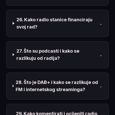
26. Kako radio stanice financiraju
⌄
svoj rad?
27. Što su podcasti i kako se
⌄
razlikuju od radija?
28. Što je DAB+ i kako se razlikuje od
⌄
FM i internetskog streaminga?
29. Kako komentirati i ocijeniti radio