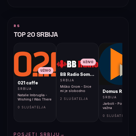
RS
TOP 20 SRBIJA
UŽIVO
UŽIVO
BB Radio Sombor
UŽIVO
SRBIJA
021 caffe
Miško Grom - Srce
SRBIJA
Domus Radio
mi je slobodno
Natalie Imbruglia -
SRBIJA
2 SLUŠATELJA
Wishing I Was There
Jarboli - Podrška je
0 SLUŠATELJA
važna
0 SLUŠATELJA
POSJETI SRBIJU
→