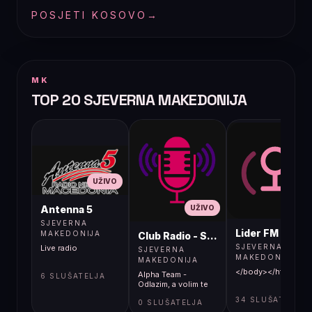
POSJETI KOSOVO
→
MK
TOP 20 SJEVERNA MAKEDONIJA
UŽIVO
UŽIVO
UŽIVO
Antenna 5
SJEVERNA
Lider FM 107,4
MAKEDONIJA
Club Radio - Skopje, Mcedonia
SJEVERNA
Live radio
SJEVERNA
MAKEDONIJA
MAKEDONIJA
</body></html>
Alpha Team -
6 SLUŠATELJA
Odlazim, a volim te
34 SLUŠATELJA
0 SLUŠATELJA