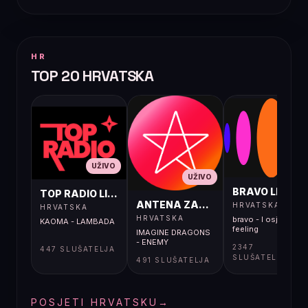
HR
TOP 20 HRVATSKA
UŽIVO
UŽIVO
UŽIVO
BRAVO LIVE
TOP RADIO LIVE
ANTENA ZAGREB LIVE
HRVATSKA
HRVATSKA
HRVATSKA
bravo - I osjećaj i
KAOMA - LAMBADA
feeling
IMAGINE DRAGONS
- ENEMY
2347
447 SLUŠATELJA
SLUŠATELJA
491 SLUŠATELJA
POSJETI HRVATSKU
→