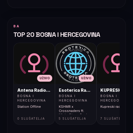
BA
TOP 20 BOSNA I HERCEGOVINA
UŽIVO
UŽIVO
UŽIVO
Antena Radio, Jelah Tešanj
Esoterica Radio S1
KUPRESKIRAD
BOSNA I
BOSNA I
BOSNA I
HERCEGOVINA
HERCEGOVINA
HERCEGOVINA
Station Offline
KSHMR x
Kupreski radio
Crossnaders ft.
Micky Blue - Back
0 SLUŠATELJA
5 SLUŠATELJA
7 SLUŠATELJA
To Me