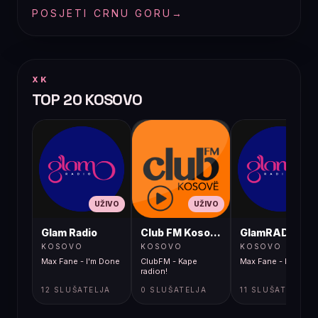
POSJETI CRNU GORU
→
XK
TOP 20 KOSOVO
UŽIVO
UŽIVO
UŽIVO
Glam Radio
Club FM Kosovë
GlamRADIO
KOSOVO
KOSOVO
KOSOVO
Max Fane - I'm Done
ClubFM - Kape
Max Fane - I'm Don
radion!
12 SLUŠATELJA
0 SLUŠATELJA
11 SLUŠATELJA