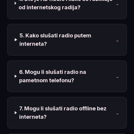
⌄
od internetskog radija?
5. Kako slušati radio putem
⌄
interneta?
6. Mogu li slušati radio na
⌄
pametnom telefonu?
7. Mogu li slušati radio offline bez
⌄
interneta?