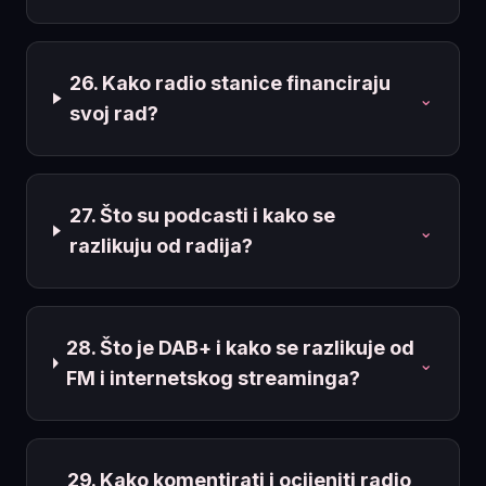
26. Kako radio stanice financiraju
⌄
svoj rad?
27. Što su podcasti i kako se
⌄
razlikuju od radija?
28. Što je DAB+ i kako se razlikuje od
⌄
FM i internetskog streaminga?
29. Kako komentirati i ocijeniti radio