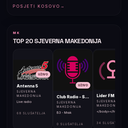
POSJETI KOSOVO
→
MK
TOP 20 SJEVERNA MAKEDONIJA
UŽIVO
UŽIVO
UŽIVO
Antenna 5
SJEVERNA
Lider FM 107,4
MAKEDONIJA
Club Radio - Skopje, Mcedonia
SJEVERNA
Live radio
SJEVERNA
MAKEDONIJA
MAKEDONIJA
</body></html>
B3 - Mrak
68 SLUŠATELJA
34 SLUŠATELJA
0 SLUŠATELJA