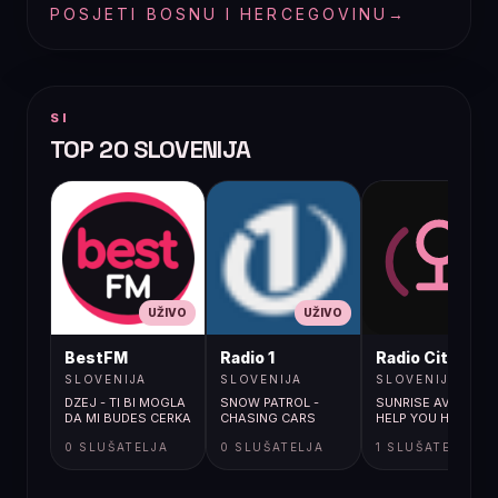
POSJETI BOSNU I HERCEGOVINU
→
SI
TOP 20 SLOVENIJA
UŽIVO
UŽIVO
UŽIVO
BestFM
Radio 1
Radio City
SLOVENIJA
SLOVENIJA
SLOVENIJA
DZEJ - TI BI MOGLA
SNOW PATROL -
SUNRISE AVENUE / I
DA MI BUDES CERKA
CHASING CARS
HELP YOU HATE ME
0 SLUŠATELJA
0 SLUŠATELJA
1 SLUŠATELJA