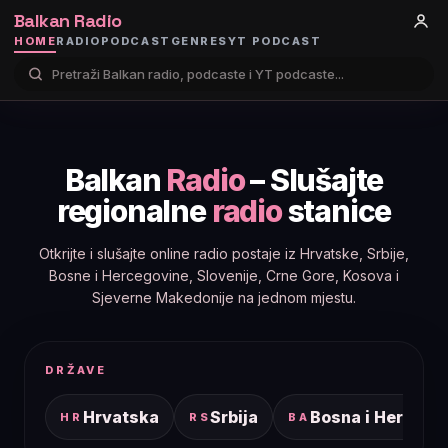
Balkan Radio
HOME
RADIO
PODCAST
GENRES
YT PODCAST
Balkan
Radio
– Slušajte
regionalne
radio
stanice
Otkrijte i slušajte online radio postaje iz Hrvatske, Srbije,
Bosne i Hercegovine, Slovenije, Crne Gore, Kosova i
Sjeverne Makedonije na jednom mjestu.
DRŽAVE
Hrvatska
Srbija
Bosna i Hercego
HR
RS
BA