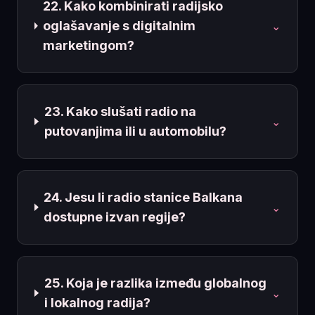
22. Kako kombinirati radijsko
oglašavanje s digitalnim
⌄
marketingom?
23. Kako slušati radio na
⌄
putovanjima ili u automobilu?
24. Jesu li radio stanice Balkana
⌄
dostupne izvan regije?
25. Koja je razlika između globalnog
⌄
i lokalnog radija?