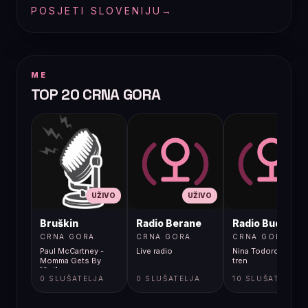
POSJETI SLOVENIJU
→
ME
TOP 20 CRNA GORA
UŽIVO
UŽIVO
UŽIVO
Bruškin
Radio Berane
Radio Budva
CRNA GORA
CRNA GORA
CRNA GORA
Paul McCartney -
Live radio
Nina Todorovic - Fal
Momma Gets By
tren
[9gj]
0 SLUŠATELJA
0 SLUŠATELJA
10 SLUŠATELJA