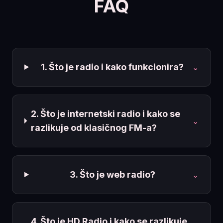
FAQ
1. Što je radio i kako funkcionira?
⌄
2. Što je internetski radio i kako se
⌄
razlikuje od klasičnog FM-a?
3. Što je web radio?
⌄
4. Što je HD Radio i kako se razlikuje