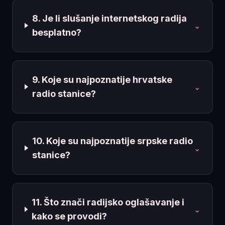
8. Je li slušanje internetskog radija
⌄
besplatno?
9. Koje su najpoznatije hrvatske
⌄
radio stanice?
10. Koje su najpoznatije srpske radio
⌄
stanice?
11. Što znači radijsko oglašavanje i
⌄
kako se provodi?