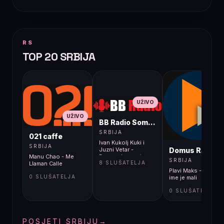
RS
TOP 20 SRBIJA
UŽIVO
UŽIVO
BB Radio Sombor
UŽIVO
SRBIJA
021 caffe
Ivan Kukolj Kuki i
SRBIJA
Domus Radio
Juzni Vetar -
Manu Chao - Me
Beograd u noci
SRBIJA
8 SLUŠATELJA
Llaman Calle
(Audio 2007)
Plavi Maks - Moje
0 SLUŠATELJA
ime je mali
0 SLUŠATELJA
POSJETI SRBIJU
→