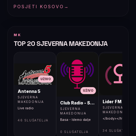
POSJETI KOSOVO
→
MK
TOP 20 SJEVERNA MAKEDONIJA
UŽIVO
UŽIVO
UŽIVO
Antenna 5
SJEVERNA
Lider FM 107,4
MAKEDONIJA
Club Radio - Skopje, Mcedonia
SJEVERNA
Live radio
SJEVERNA
MAKEDONIJA
MAKEDONIJA
</body></html>
Basa - Idemo dalje
46 SLUŠATELJA
34 SLUŠATELJA
0 SLUŠATELJA