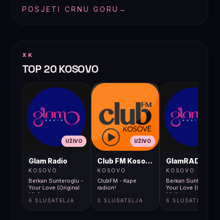
POSJETI CRNU GORU
→
XK
TOP 20 KOSOVO
UŽIVO
UŽIVO
UŽIVO
Glam Radio
Club FM Kosovë
GlamRADIO
KOSOVO
KOSOVO
KOSOVO
Berkan Sunteroglu -
ClubFM - Kape
Berkan Sunteroglu 
Your Love (Original
radion!
Your Love (Original
Mix)
Mix)
6 SLUŠATELJA
0 SLUŠATELJA
6 SLUŠATELJA