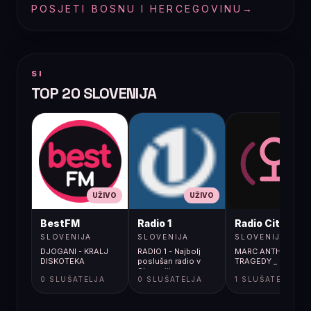
POSJETI BOSNU I HERCEGOVINU
→
SI
TOP 20 SLOVENIJA
UŽIVO
UŽIVO
UŽIVO
BestFM
Radio 1
Radio City
SLOVENIJA
SLOVENIJA
SLOVENIJA
DJOGANI - KRALJ
RADIO 1 - Najbolj
MARC ANTHONY /
DISKOTEKA
poslušan radio v
TRAGEDY _
Sloveniji
0 SLUŠATELJA
0 SLUŠATELJA
1 SLUŠATELJA