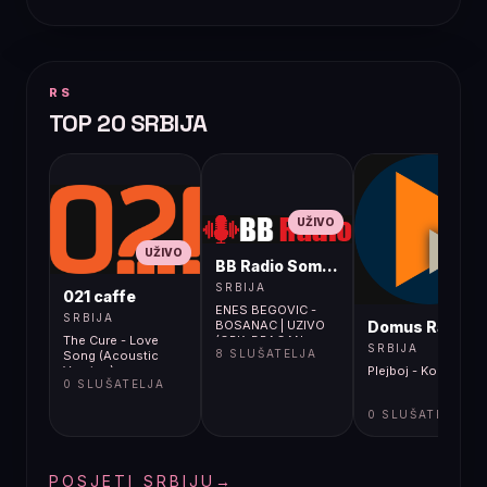
RS
TOP 20 SRBIJA
UŽIVO
UŽIVO
BB Radio Sombor
UŽIVO
SRBIJA
021 caffe
ENES BEGOVIC -
SRBIJA
Domus Radio
BOSANAC | UZIVO
The Cure - Love
(ORK. DRAGAN
SRBIJA
8 SLUŠATELJA
Song (Acoustic
CIRKOVIC CIRA)
Version)
Plejboj - Ko je ko
|2022 | OTV
0 SLUŠATELJA
VALENTINO
0 SLUŠATELJA
POSJETI SRBIJU
→