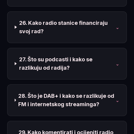
26. Kako radio stanice financiraju
⌄
svoj rad?
27. Što su podcasti i kako se
⌄
razlikuju od radija?
28. Što je DAB+ i kako se razlikuje od
⌄
FM i internetskog streaminga?
29. Kako komentirati i ocijeniti radio