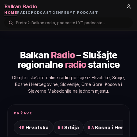
Balkan Radio
HOME
RADIO
PODCAST
GENRES
YT PODCAST
Balkan
Radio
– Slušajte
regionalne
radio
stanice
Otkrijte i slušajte online radio postaje iz Hrvatske, Srbije,
Bosne i Hercegovine, Slovenije, Crne Gore, Kosova i
Sjeverne Makedonije na jednom mjestu.
DRŽAVE
Hrvatska
Srbija
Bosna i Hercego
HR
RS
BA