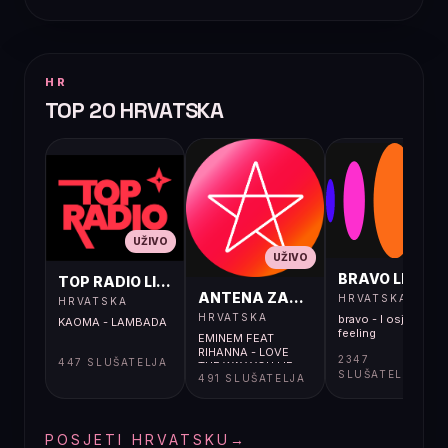
HR
TOP 20 HRVATSKA
UŽIVO
UŽIVO
UŽIVO
BRAVO LIVE
TOP RADIO LIVE
ANTENA ZAGREB LIVE
HRVATSKA
HRVATSKA
HRVATSKA
bravo - I osjećaj i
KAOMA - LAMBADA
feeling
EMINEM FEAT
RIHANNA - LOVE
2347
447 SLUŠATELJA
THE WAY YOU LIE
SLUŠATELJA
491 SLUŠATELJA
POSJETI HRVATSKU
→