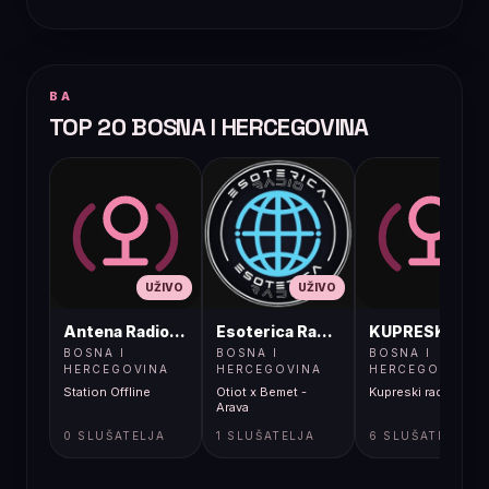
BA
TOP 20 BOSNA I HERCEGOVINA
UŽIVO
UŽIVO
UŽIVO
Antena Radio, Jelah Tešanj
Esoterica Radio S1
KUPRESKIRAD
BOSNA I
BOSNA I
BOSNA I
HERCEGOVINA
HERCEGOVINA
HERCEGOVINA
Station Offline
Otiot x Bemet -
Kupreski radio
Arava
0 SLUŠATELJA
1 SLUŠATELJA
6 SLUŠATELJA