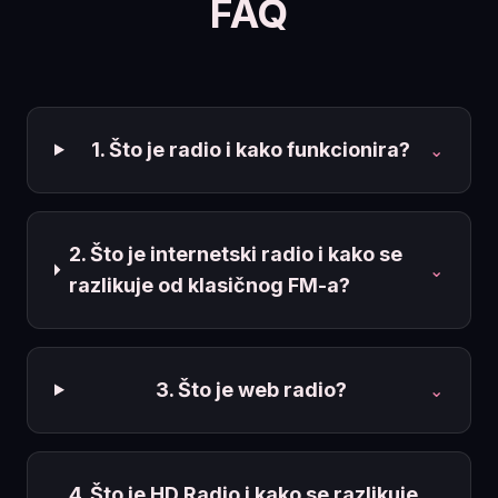
FAQ
1. Što je radio i kako funkcionira?
⌄
2. Što je internetski radio i kako se
⌄
razlikuje od klasičnog FM-a?
3. Što je web radio?
⌄
4. Što je HD Radio i kako se razlikuje