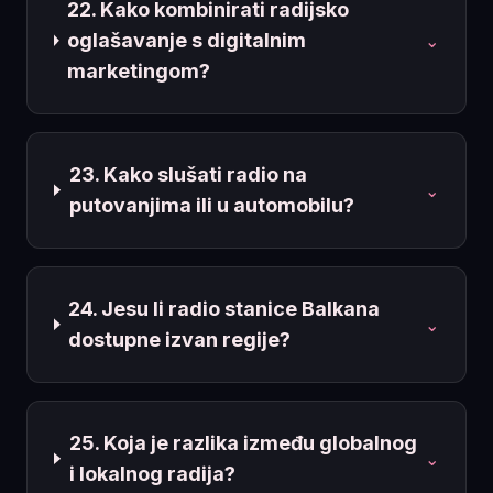
22. Kako kombinirati radijsko
oglašavanje s digitalnim
⌄
marketingom?
23. Kako slušati radio na
⌄
putovanjima ili u automobilu?
24. Jesu li radio stanice Balkana
⌄
dostupne izvan regije?
25. Koja je razlika između globalnog
⌄
i lokalnog radija?