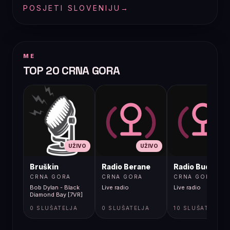
POSJETI SLOVENIJU
→
ME
TOP 20 CRNA GORA
UŽIVO
UŽIVO
UŽIVO
Bruškin
Radio Berane
Radio Budva
CRNA GORA
CRNA GORA
CRNA GORA
Bob Dylan - Black
Live radio
Live radio
Diamond Bay [7VR]
0 SLUŠATELJA
0 SLUŠATELJA
10 SLUŠATELJA