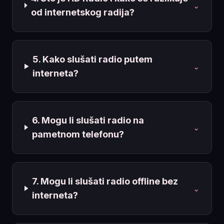
⌄
od internetskog radija?
5. Kako slušati radio putem
⌄
interneta?
6. Mogu li slušati radio na
⌄
pametnom telefonu?
7. Mogu li slušati radio offline bez
⌄
interneta?