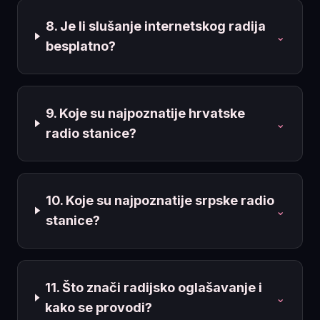
8. Je li slušanje internetskog radija
⌄
besplatno?
9. Koje su najpoznatije hrvatske
⌄
radio stanice?
10. Koje su najpoznatije srpske radio
⌄
stanice?
11. Što znači radijsko oglašavanje i
⌄
kako se provodi?