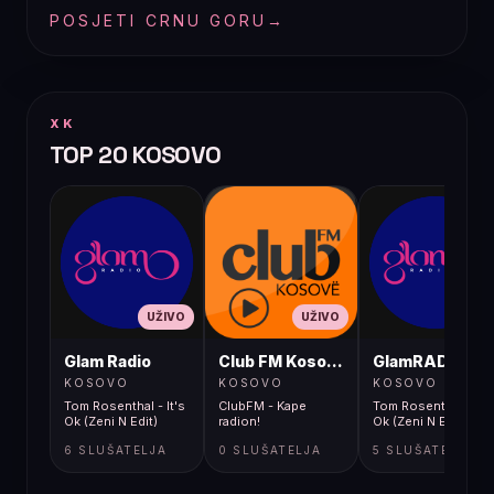
POSJETI CRNU GORU
→
XK
TOP 20 KOSOVO
UŽIVO
UŽIVO
UŽIVO
Glam Radio
Club FM Kosovë
GlamRADIO
KOSOVO
KOSOVO
KOSOVO
Tom Rosenthal - It's
ClubFM - Kape
Tom Rosenthal - It's
Ok (Zeni N Edit)
radion!
Ok (Zeni N Edit)
6 SLUŠATELJA
0 SLUŠATELJA
5 SLUŠATELJA