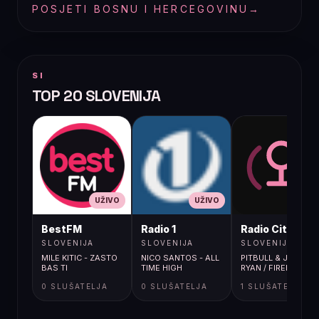
POSJETI BOSNU I HERCEGOVINU
→
SI
TOP 20 SLOVENIJA
UŽIVO
UŽIVO
UŽIVO
BestFM
Radio 1
Radio City
SLOVENIJA
SLOVENIJA
SLOVENIJA
MILE KITIC - ZASTO
NICO SANTOS - ALL
PITBULL & JOHN
BAS TI
TIME HIGH
RYAN / FIREBALL
0 SLUŠATELJA
0 SLUŠATELJA
1 SLUŠATELJA