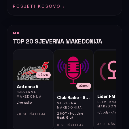
POSJETI KOSOVO
→
MK
TOP 20 SJEVERNA MAKEDONIJA
UŽIVO
UŽIVO
UŽIVO
Antenna 5
SJEVERNA
Lider FM 107,4
MAKEDONIJA
Club Radio - Skopje, Mcedonia
SJEVERNA
Live radio
SJEVERNA
MAKEDONIJA
MAKEDONIJA
</body></html>
2 HOT - Hot Line
28 SLUŠATELJA
(feat. Gru)
34 SLUŠATELJA
0 SLUŠATELJA