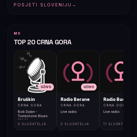
POSJETI SLOVENIJU
→
ME
TOP 20 CRNA GORA
UŽIVO
UŽIVO
UŽIVO
Bruškin
Radio Berane
Radio Budva
CRNA GORA
CRNA GORA
CRNA GORA
Bob Dylan -
Live radio
Live radio
Tombstone Blues
[5GG]
0 SLUŠATELJA
0 SLUŠATELJA
11 SLUŠATELJA