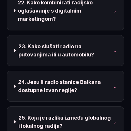
22. Kako kombinirati radijsko
oglašavanje s digitalnim
⌄
marketingom?
23. Kako slušati radio na
⌄
putovanjima ili u automobilu?
24. Jesu li radio stanice Balkana
⌄
dostupne izvan regije?
25. Koja je razlika između globalnog
⌄
i lokalnog radija?