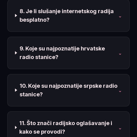
8. Je li slušanje internetskog radija
⌄
besplatno?
9. Koje su najpoznatije hrvatske
⌄
radio stanice?
10. Koje su najpoznatije srpske radio
⌄
stanice?
11. Što znači radijsko oglašavanje i
⌄
kako se provodi?