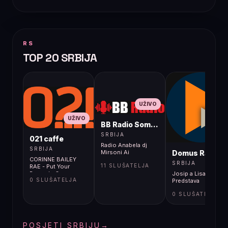
RS
TOP 20 SRBIJA
UŽIVO
UŽIVO
BB Radio Sombor
UŽIVO
SRBIJA
021 caffe
Radio Anabela dj
SRBIJA
Domus Radio
Mirsoni Ai
CORINNE BAILEY
SRBIJA
11 SLUŠATELJA
RAE - Put Your
Records On
Josip a Lisac -
0 SLUŠATELJA
Predstava
0 SLUŠATELJA
POSJETI SRBIJU
→