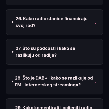
26. Kako radio stanice financiraju
⌄
svoj rad?
27. Što su podcasti i kako se
⌄
razlikuju od radija?
28. Što je DAB+ i kako se razlikuje od
⌄
FM i internetskog streaminga?
29. Kako komentirati i ocijeniti radio