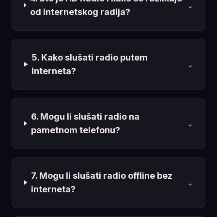
⌄
od internetskog radija?
5. Kako slušati radio putem
⌄
interneta?
6. Mogu li slušati radio na
⌄
pametnom telefonu?
7. Mogu li slušati radio offline bez
⌄
interneta?