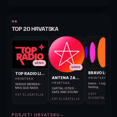
HR
TOP 20 HRVATSKA
UŽIVO
UŽIVO
UŽIVO
BRAVO LIVE
TOP RADIO LIVE
ANTENA ZAGREB LIVE
HRVATSKA
HRVATSKA
HRVATSKA
bravo - I osjećaj i
SERGIO MENDES -
feeling
MAS QUE NADA
CAPITAL CITIES -
SAFE AND SOUND
2347
447 SLUŠATELJA
SLUŠATELJA
491 SLUŠATELJA
POSJETI HRVATSKU
→