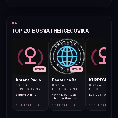
BA
TOP 20 BOSNA I HERCEGOVINA
UŽIVO
UŽIVO
UŽIVO
Antena Radio, Jelah Tešanj
Esoterica Radio S1
KUPRESKIRAD
BOSNA I
BOSNA I
BOSNA I
HERCEGOVINA
HERCEGOVINA
HERCEGOVINA
Station Offline
WW x Mountblaq -
Kupreski radio
Thunder (Festival
Bootleg)
0 SLUŠATELJA
1 SLUŠATELJA
13 SLUŠATELJA