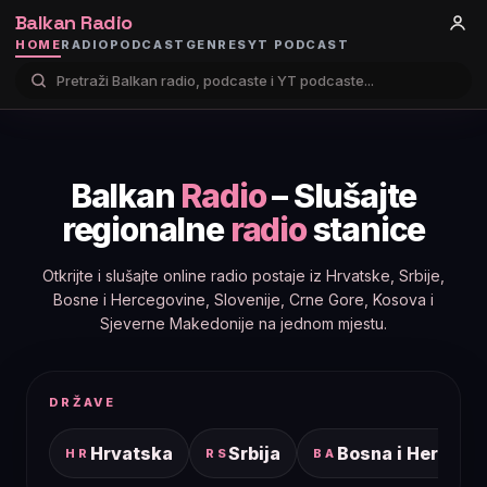
Balkan Radio
HOME
RADIO
PODCAST
GENRES
YT PODCAST
Balkan
Radio
– Slušajte
regionalne
radio
stanice
Otkrijte i slušajte online radio postaje iz Hrvatske, Srbije,
Bosne i Hercegovine, Slovenije, Crne Gore, Kosova i
Sjeverne Makedonije na jednom mjestu.
DRŽAVE
Hrvatska
Srbija
Bosna i Hercego
HR
RS
BA