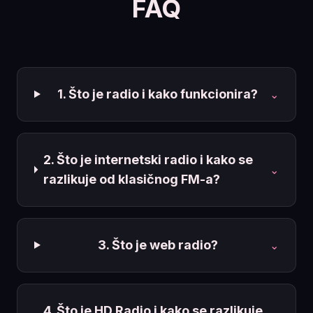
FAQ
1. Što je radio i kako funkcionira?
⌄
2. Što je internetski radio i kako se
⌄
razlikuje od klasičnog FM-a?
3. Što je web radio?
⌄
4. Što je HD Radio i kako se razlikuje