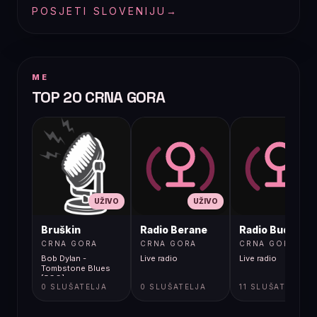
POSJETI SLOVENIJU
→
ME
TOP 20 CRNA GORA
UŽIVO
UŽIVO
UŽIVO
Bruškin
Radio Berane
Radio Budva
CRNA GORA
CRNA GORA
CRNA GORA
Bob Dylan -
Live radio
Live radio
Tombstone Blues
[5GG]
0 SLUŠATELJA
0 SLUŠATELJA
11 SLUŠATELJA