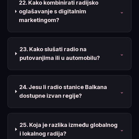
22. Kako kombinirati radijsko
oglašavanje s digitalnim
⌄
marketingom?
23. Kako slušati radio na
⌄
putovanjima ili u automobilu?
24. Jesu li radio stanice Balkana
⌄
dostupne izvan regije?
25. Koja je razlika između globalnog
⌄
i lokalnog radija?