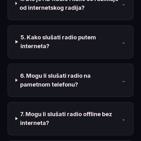
⌄
od internetskog radija?
5. Kako slušati radio putem
⌄
interneta?
6. Mogu li slušati radio na
⌄
pametnom telefonu?
7. Mogu li slušati radio offline bez
⌄
interneta?