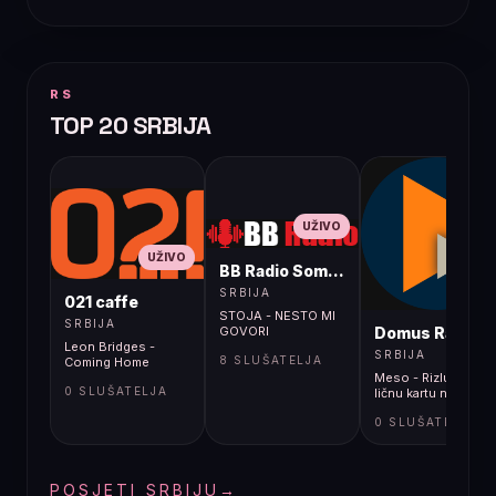
RS
TOP 20 SRBIJA
UŽIVO
UŽIVO
BB Radio Sombor
UŽIVO
SRBIJA
021 caffe
STOJA - NESTO MI
SRBIJA
Domus Radio
GOVORI
Leon Bridges -
SRBIJA
8 SLUŠATELJA
Coming Home
Meso - Rizlu imaš
0 SLUŠATELJA
ličnu kartu nemaš
0 SLUŠATELJA
POSJETI SRBIJU
→