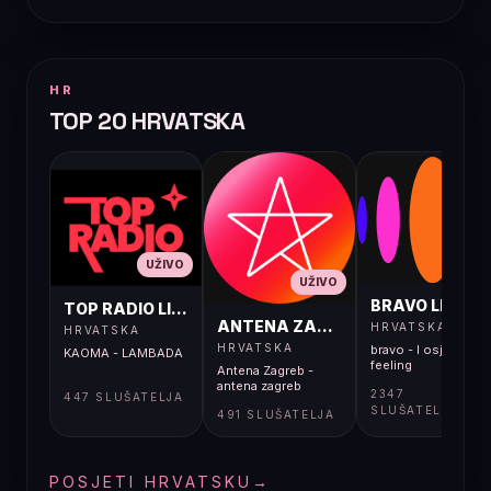
HR
TOP 20 HRVATSKA
UŽIVO
UŽIVO
UŽIVO
BRAVO LIVE
TOP RADIO LIVE
ANTENA ZAGREB LIVE
HRVATSKA
HRVATSKA
HRVATSKA
bravo - I osjećaj i
KAOMA - LAMBADA
feeling
Antena Zagreb -
antena zagreb
2347
447 SLUŠATELJA
SLUŠATELJA
491 SLUŠATELJA
POSJETI HRVATSKU
→