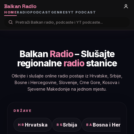
Balkan Radio
HOME
RADIO
PODCAST
GENRES
YT PODCAST
Balkan
Radio
– Slušajte
regionalne
radio
stanice
Otkrijte i slušajte online radio postaje iz Hrvatske, Srbije,
Bosne i Hercegovine, Slovenije, Crne Gore, Kosova i
Sjeverne Makedonije na jednom mjestu.
DRŽAVE
Hrvatska
Srbija
Bosna i Hercego
HR
RS
BA