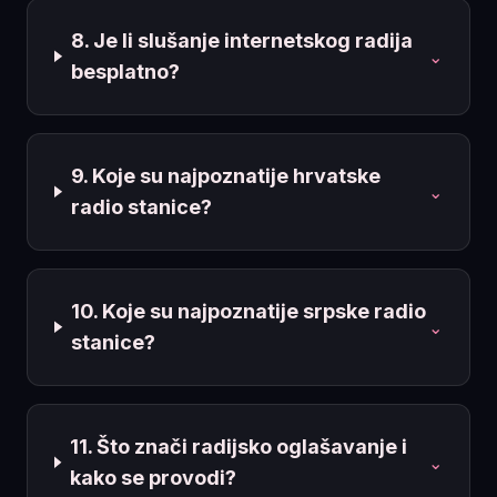
8. Je li slušanje internetskog radija
⌄
besplatno?
9. Koje su najpoznatije hrvatske
⌄
radio stanice?
10. Koje su najpoznatije srpske radio
⌄
stanice?
11. Što znači radijsko oglašavanje i
⌄
kako se provodi?