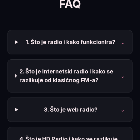
FAQ
1. Što je radio i kako funkcionira?
⌄
2. Što je internetski radio i kako se
⌄
razlikuje od klasičnog FM-a?
3. Što je web radio?
⌄
4. Što je HD Radio i kako se razlikuje