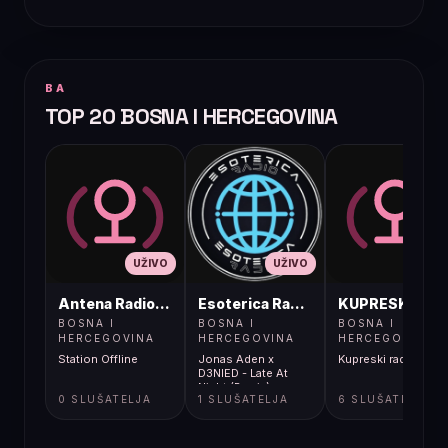
BA
TOP 20 BOSNA I HERCEGOVINA
UŽIVO
UŽIVO
UŽIVO
Antena Radio, Jelah Tešanj
Esoterica Radio S1
KUPRESKIRAD
BOSNA I
BOSNA I
BOSNA I
HERCEGOVINA
HERCEGOVINA
HERCEGOVINA
Station Offline
Jonas Aden x
Kupreski radio
D3NIED - Late At
Night (Remix)
0 SLUŠATELJA
1 SLUŠATELJA
6 SLUŠATELJA