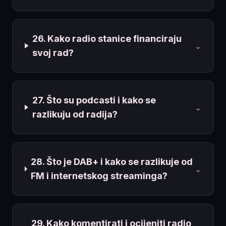
26. Kako radio stanice financiraju
⌄
svoj rad?
27. Što su podcasti i kako se
⌄
razlikuju od radija?
28. Što je DAB+ i kako se razlikuje od
⌄
FM i internetskog streaminga?
29. Kako komentirati i ocijeniti radio