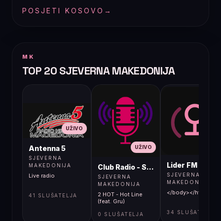
POSJETI KOSOVO
→
MK
TOP 20 SJEVERNA MAKEDONIJA
UŽIVO
UŽIVO
UŽIVO
Antenna 5
SJEVERNA
Lider FM 107,4
MAKEDONIJA
Club Radio - Skopje, Mcedonia
SJEVERNA
Live radio
SJEVERNA
MAKEDONIJA
MAKEDONIJA
</body></html>
2 HOT - Hot Line
41 SLUŠATELJA
(feat. Gru)
34 SLUŠATELJA
0 SLUŠATELJA