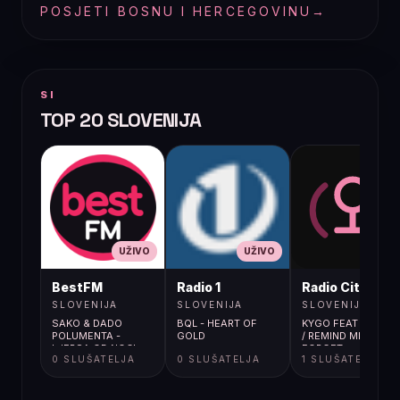
POSJETI BOSNU I HERCEGOVINU
→
SI
TOP 20 SLOVENIJA
UŽIVO
UŽIVO
UŽIVO
BestFM
Radio 1
Radio City
SLOVENIJA
SLOVENIJA
SLOVENIJA
SAKO & DADO
BQL - HEART OF
KYGO FEAT MIGUEL
POLUMENTA -
GOLD
/ REMIND ME TO
LJEPSA OD NOCI
FORGET
0 SLUŠATELJA
0 SLUŠATELJA
1 SLUŠATELJA