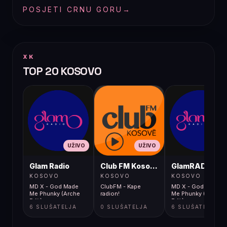
POSJETI CRNU GORU
→
XK
TOP 20 KOSOVO
UŽIVO
UŽIVO
UŽIVO
Glam Radio
Club FM Kosovë
GlamRADIO
KOSOVO
KOSOVO
KOSOVO
MD X - God Made
ClubFM - Kape
MD X - God Made
Me Phunky (Arche
radion!
Me Phunky (Arche
Edit)
Edit)
6 SLUŠATELJA
0 SLUŠATELJA
6 SLUŠATELJA