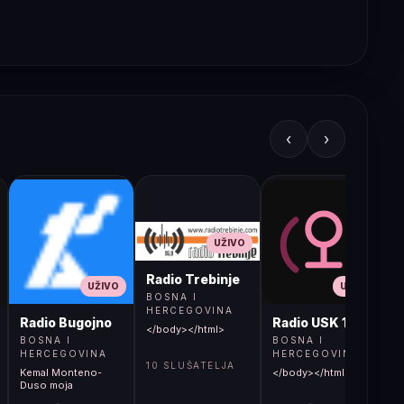
‹
›
UŽIVO
Radio Trebinje
UŽIVO
UŽIVO
BOSNA I
HERCEGOVINA
Radio Bugojno
Radio USK 1
</body></html>
BOSNA I
BOSNA I
HERCEGOVINA
HERCEGOVINA
10 SLUŠATELJA
Kemal Monteno-
</body></html>
S
Duso moja