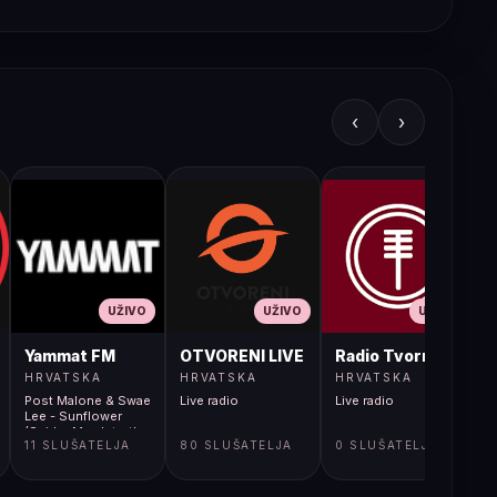
‹
›
UŽIVO
UŽIVO
UŽIVO
JA LIVE
Yammat FM
OTVORENI LIVE
Radio Tvornica
HRVATSKA
HRVATSKA
HRVATSKA
Post Malone & Swae
Live radio
Live radio
L
Lee - Sunflower
(Spider Man Into the
11 SLUŠATELJA
80 SLUŠATELJA
0 SLUŠATELJA
Spider Verse)