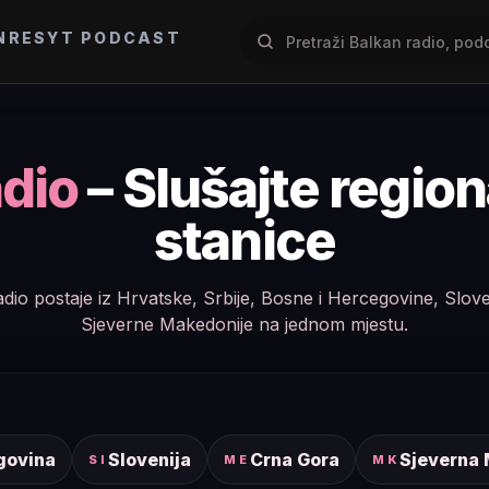
NRES
YT PODCAST
dio
– Slušajte regio
stanice
e radio postaje iz Hrvatske, Srbije, Bosne i Hercegovine, Slov
Sjeverne Makedonije na jednom mjestu.
govina
Slovenija
Crna Gora
Sjeverna
SI
ME
MK