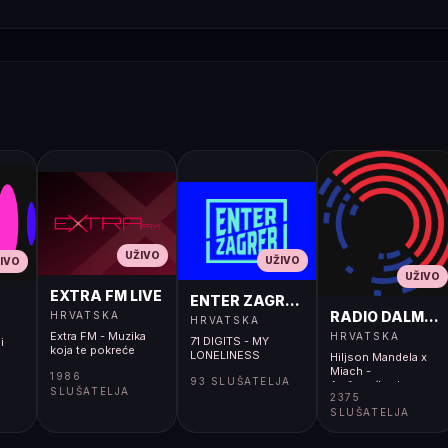
UŽIVO
UŽIVO
IVO
UŽIVO
EXTRA FM LIVE
ENTER ZAGREB LIVE
RADIO DALMACI
HRVATSKA
HRVATSKA
Extra FM - Muzika
HRVATSKA
71 DIGITS - MY
i
koja te pokreće
LONELINESS
Hiljson Mandela x
Miach -
1986
93 SLUŠATELJA
Anđeo</body>
SLUŠATELJA
2375
</html>
SLUŠATELJA