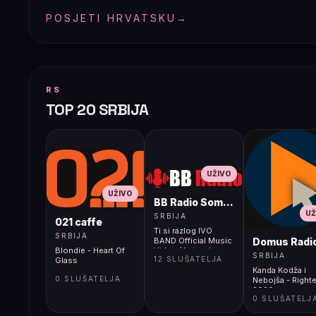
POSJETI HRVATSKU
→
RS
TOP 20 SRBIJA
UŽIVO
UŽIVO
BB Radio Sombor
UŽ
SRBIJA
021 caffe
Ti si razlog IVO
SRBIJA
Domus Radi
BAND Official Music
Blondie - Heart Of
Video (Autorska
SRBIJA
12 SLUŠATELJA
Glass
pjesma)
Kanda Kodža i
0 SLUŠATELJA
Nebojša - Right
2020
0 SLUŠATELJ