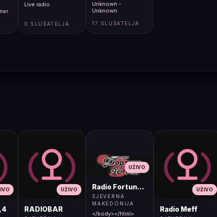
Unknown -
Live radio
Unknown
mer
17 SLUŠATELJA
A
0 SLUŠATELJA
UŽIVO
Radio Fortuna 96.8 FM
IVO
UŽIVO
UŽIVO
SJEVERNA
MAKEDONIJA
,4
RADIOBAR
Radio Meff
</body></html>