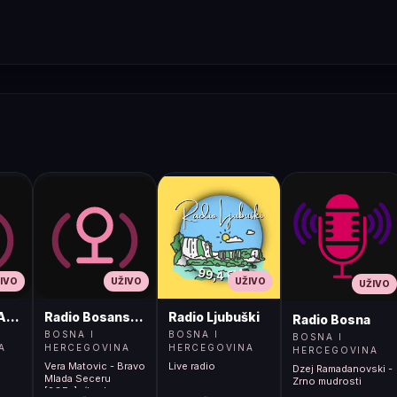
IVO
UŽIVO
UŽIVO
UŽIVO
ADIO
Radio Bosanski Brod
Radio Ljubuški
Radio Bosna
BOSNA I
BOSNA I
BOSNA I
A
HERCEGOVINA
HERCEGOVINA
HERCEGOVINA
Vera Matovic - Bravo
Live radio
Dzej Ramadanovski -
Mlada Seceru
Zrno mudrosti
[2OEx]</body>