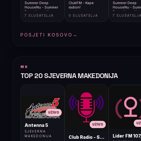
Summer Deep
ClubFM - Kape
Summer Deep
HouseNu - Summer
radion!
HouseNu - Sum
Deep HouseNu
Deep HouseNu
7 SLUŠATELJA
0 SLUŠATELJA
7 SLUŠATELJ
POSJETI KOSOVO
→
MK
TOP 20 SJEVERNA MAKEDONIJA
UŽIVO
UŽ
UŽIVO
Antenna 5
SJEVERNA
Lider FM 107
MAKEDONIJA
Club Radio - Skopje, Mcedonia