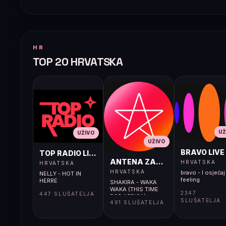
HR
TOP 20 HRVATSKA
UŽ
UŽIVO
UŽIVO
BRAVO LIVE
TOP RADIO LIVE
ANTENA ZAGREB LIVE
HRVATSKA
HRVATSKA
HRVATSKA
bravo - I osjećaj 
NELLY - HOT IN
feeling
HERRE
SHAKIRA - WAKA
WAKA (THIS TIME
2347
447 SLUŠATELJA
FOR AFRICA)
SLUŠATELJA
491 SLUŠATELJA