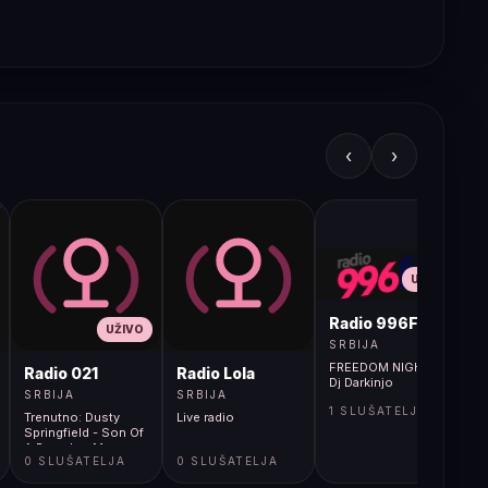
‹
›
UŽIVO
Radio 996FM
UŽIVO
SRBIJA
FREEDOM NIGHT -
Radio 021
Radio Lola
Dj Darkinjo
SRBIJA
SRBIJA
1 SLUŠATELJA
Trenutno: Dusty
Live radio
Springfield - Son Of
A Preacher Man
0 SLUŠATELJA
0 SLUŠATELJA