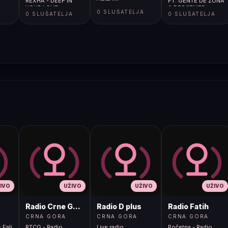
REXHA - DEEP IN
FT. GENTE DE ZONA
YOUR LOVE
& DESCEMER
A
0 SLUŠATELJA
0 SLUŠATELJA
0 SLUŠATELJA
BUENO - BAILANDO
IVO
UŽIVO
UŽIVO
UŽIVO
Radio Crne Gore 1
Radio D plus
Radio Fatih
CRNA GORA
CRNA GORA
CRNA GORA
 Fali
RTCG - Radio
Live radio
Početna - Radio