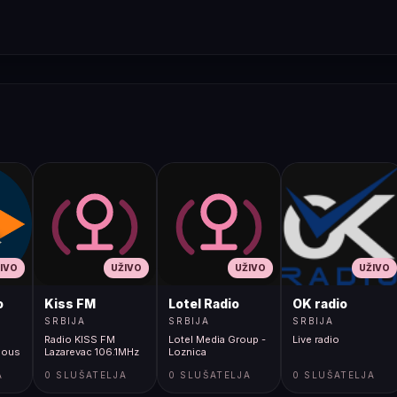
IVO
UŽIVO
UŽIVO
UŽIVO
o
Kiss FM
Lotel Radio
OK radio
SRBIJA
SRBIJA
SRBIJA
Radio KISS FM
Lotel Media Group -
Live radio
eous
Lazarevac 106.1MHz
Loznica
A
0 SLUŠATELJA
0 SLUŠATELJA
0 SLUŠATELJA