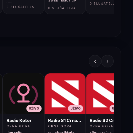
SWEET EMOTION
YOU
0 SLUŠATELJA
0 SLUŠATELJA
0 SLUŠATELJA
‹
›
UŽIVO
UŽIVO
UŽIVO
Radio Kotor
Radio S1 Crna Gora
Radio S2 Crna Gora
CRNA GORA
CRNA GORA
CRNA GORA
Live radio
</body></html>
</body></html>