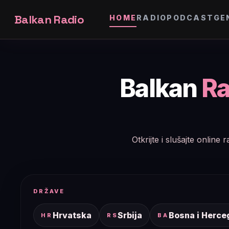
Balkan Radio
HOME
RADIO
PODCAST
GE
Balkan
Ra
Otkrijte i slušajte onlin
DRŽAVE
Hrvatska
Srbija
Bosna i Herce
HR
RS
BA