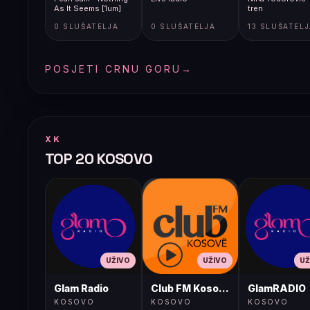
As It Seems [1um]
tren
0 SLUŠATELJA
0 SLUŠATELJA
13 SLUŠATEL
POSJETI CRNU GORU
→
XK
TOP 20 KOSOVO
UŽIVO
UŽIVO
UŽ
Glam Radio
Club FM Kosovë
GlamRADIO
KOSOVO
KOSOVO
KOSOVO