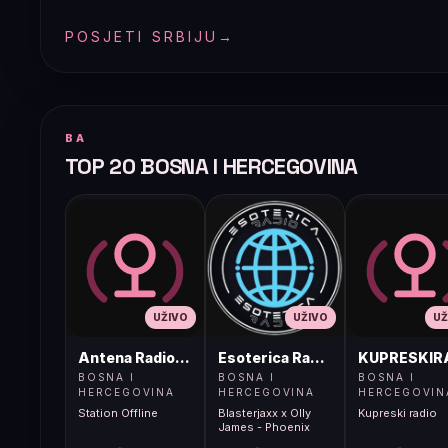
POSJETI SRBIJU
→
BA
TOP 20 BOSNA I HERCEGOVINA
UŽIVO
UŽIVO
UŽ
Antena Radio, Jelah Tešanj
Esoterica Radio S1
KUPRESKIR
BOSNA I
BOSNA I
BOSNA I
HERCEGOVINA
HERCEGOVINA
HERCEGOVIN
Station Offline
Blasterjaxx x Olly
Kupreski radio
James - Phoenix