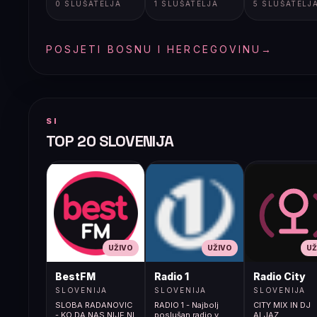
0 SLUŠATELJA
1 SLUŠATELJA
5 SLUŠATELJ
POSJETI BOSNU I HERCEGOVINU
→
SI
TOP 20 SLOVENIJA
UŽIVO
UŽIVO
UŽ
BestFM
Radio 1
Radio City
SLOVENIJA
SLOVENIJA
SLOVENIJA
SLOBA RADANOVIC
RADIO 1 - Najbolj
CITY MIX IN DJ
- KO DA NAS NIJE NI
poslušan radio v
ALJAZ