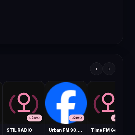
‹
›
UŽIVO
UŽIVO
UŽIVO
STIL RADIO
Urban FM 90.8 Skopje
Time FM Gevgelija