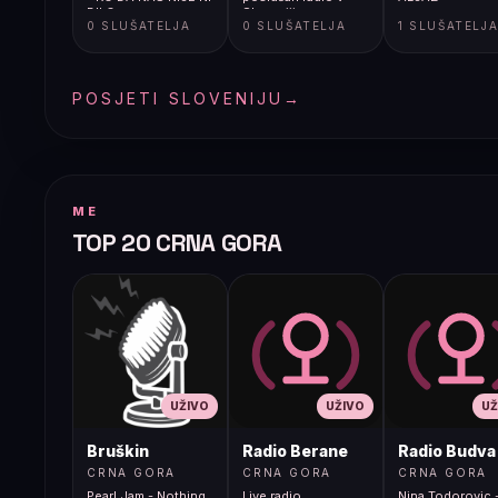
BILO
Sloveniji
0 SLUŠATELJA
0 SLUŠATELJA
1 SLUŠATELJ
POSJETI SLOVENIJU
→
ME
TOP 20 CRNA GORA
UŽIVO
UŽIVO
UŽ
Bruškin
Radio Berane
Radio Budva
CRNA GORA
CRNA GORA
CRNA GORA
Pearl Jam - Nothing
Live radio
Nina Todorovic -