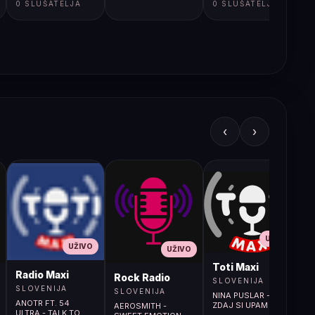
0 SLUŠATELJA
0 SLUŠATELJA
‹
›
UŽIVO
UŽIVO
UŽIVO
L
Toti Maxi
Radio Maxi
r (107.9MHz)
Rock Radio
SLOVENIJA
SLOVENIJA
SLOVENIJA
NINA PUSLAR -
ANOTR FT. 54
ZDAJ SI UPAM
AEROSMITH -
ULTRA - TALK TO