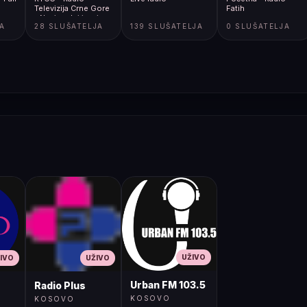
Televizija Crne Gore
Fatih
- Nacionalni javni
JA
28 SLUŠATELJA
139 SLUŠATELJA
0 SLUŠATELJA
servis
UŽIVO
IVO
UŽIVO
Urban FM 103.5
Radio Plus
KOSOVO
KOSOVO