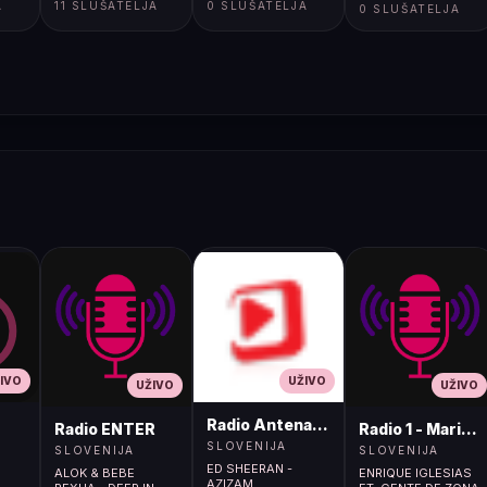
A
11 SLUŠATELJA
0 SLUŠATELJA
</html>
0 SLUŠATELJA
IVO
UŽIVO
UŽIVO
UŽIVO
Radio Antena (105.2MHz)
Radio ENTER
Radio 1 - Maribo
SLOVENIJA
SLOVENIJA
SLOVENIJA
ED SHEERAN -
ALOK & BEBE
ENRIQUE IGLESIAS
AZIZAM