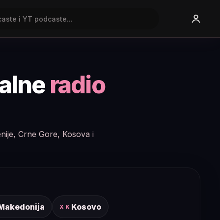
nalne
radio
enije, Crne Gore, Kosova i
 Makedonija
Kosovo
XK