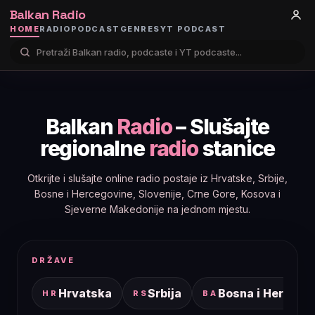
Balkan Radio
HOME
RADIO
PODCAST
GENRES
YT PODCAST
Balkan
Radio
– Slušajte
regionalne
radio
stanice
Otkrijte i slušajte online radio postaje iz Hrvatske, Srbije,
Bosne i Hercegovine, Slovenije, Crne Gore, Kosova i
Sjeverne Makedonije na jednom mjestu.
DRŽAVE
Hrvatska
Srbija
Bosna i Hercego
HR
RS
BA