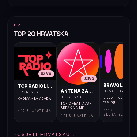
HR
TOP 20 HRVATSKA
UŽIVO
UŽIVO
UŽIVO
BRAVO LIVE
TOP RADIO LIVE
ANTENA ZAGREB LIVE
HRVATSKA
HRVATSKA
HRVATSKA
bravo - I osjećaj i
KAOMA - LAMBADA
feeling
TOPIC FEAT. A7S -
BREAKING ME
2347
447 SLUŠATELJA
SLUŠATELJA
491 SLUŠATELJA
POSJETI HRVATSKU
→