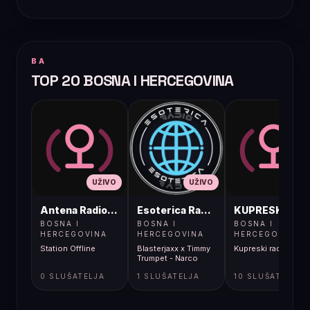
BA
TOP 20 BOSNA I HERCEGOVINA
UŽIVO
UŽIVO
UŽIVO
Antena Radio, Jelah Tešanj
Esoterica Radio S1
KUPRESKIRAD
BOSNA I
BOSNA I
BOSNA I
HERCEGOVINA
HERCEGOVINA
HERCEGOVINA
Station Offline
Blasterjaxx x Timmy
Kupreski radio
Trumpet - Narco
0 SLUŠATELJA
1 SLUŠATELJA
10 SLUŠATELJA