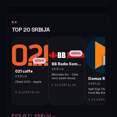
RS
TOP 20 SRBIJA
UŽIVO
UŽIVO
BB Radio Sombor
UŽIVO
SRBIJA
021 caffe
Miroslav Ilic - Cele
SRBIJA
Domus Radio
noci pijem druze
Charli XCX - Apple
SRBIJA
5 SLUŠATELJA
Half Dub Theory -
0 SLUŠATELJA
Hold My Breath
0 SLUŠATELJA
POSJETI SRBIJU
→