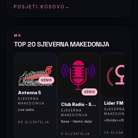
POSJETI KOSOVO
→
MK
TOP 20 SJEVERNA MAKEDONIJA
UŽIVO
UŽIVO
UŽIVO
Antenna 5
SJEVERNA
Lider FM 107,4
MAKEDONIJA
Club Radio - Skopje, Mcedonia
SJEVERNA
Live radio
SJEVERNA
MAKEDONIJA
MAKEDONIJA
</body></html>
Basa - Idemo dalje
98 SLUŠATELJA
34 SLUŠATELJA
0 SLUŠATELJA