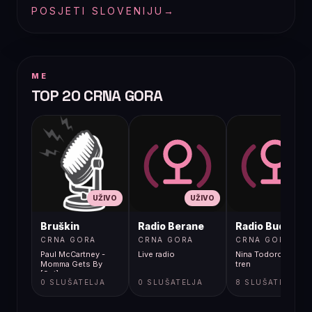
POSJETI SLOVENIJU
→
ME
TOP 20 CRNA GORA
UŽIVO
UŽIVO
UŽIVO
Bruškin
Radio Berane
Radio Budva
CRNA GORA
CRNA GORA
CRNA GORA
Paul McCartney -
Live radio
Nina Todorovic - Fal
Momma Gets By
tren
[9gj]
0 SLUŠATELJA
0 SLUŠATELJA
8 SLUŠATELJA