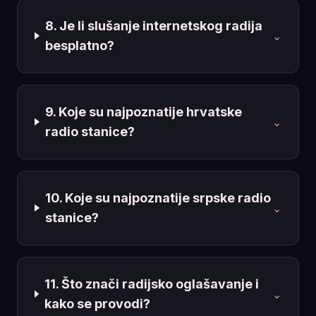
8. Je li slušanje internetskog radija
⌄
besplatno?
9. Koje su najpoznatije hrvatske
⌄
radio stanice?
10. Koje su najpoznatije srpske radio
⌄
stanice?
11. Što znači radijsko oglašavanje i
⌄
kako se provodi?