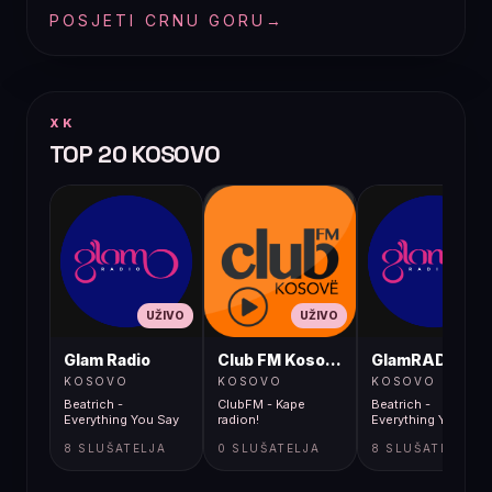
POSJETI CRNU GORU
→
XK
TOP 20 KOSOVO
UŽIVO
UŽIVO
UŽIVO
Glam Radio
Club FM Kosovë
GlamRADIO
KOSOVO
KOSOVO
KOSOVO
Beatrich -
ClubFM - Kape
Beatrich -
Everything You Say
radion!
Everything You Say
8 SLUŠATELJA
0 SLUŠATELJA
8 SLUŠATELJA