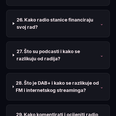
26. Kako radio stanice financiraju
⌄
svoj rad?
27. Što su podcasti i kako se
⌄
razlikuju od radija?
28. Što je DAB+ i kako se razlikuje od
⌄
FM i internetskog streaminga?
29. Kako komentirati i ocijeniti radio