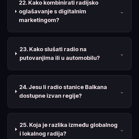
22. Kako kombinirati radijsko
oglašavanje s digitalnim
⌄
marketingom?
23. Kako slušati radio na
⌄
putovanjima ili u automobilu?
24. Jesu li radio stanice Balkana
⌄
dostupne izvan regije?
25. Koja je razlika između globalnog
⌄
i lokalnog radija?