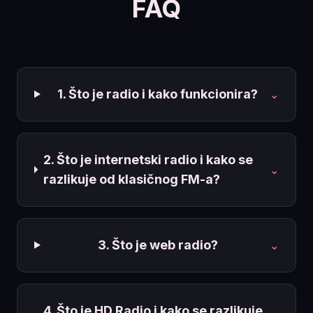
FAQ
1. Što je radio i kako funkcionira?
⌄
2. Što je internetski radio i kako se
⌄
razlikuje od klasičnog FM-a?
3. Što je web radio?
⌄
4. Što je HD Radio i kako se razlikuje