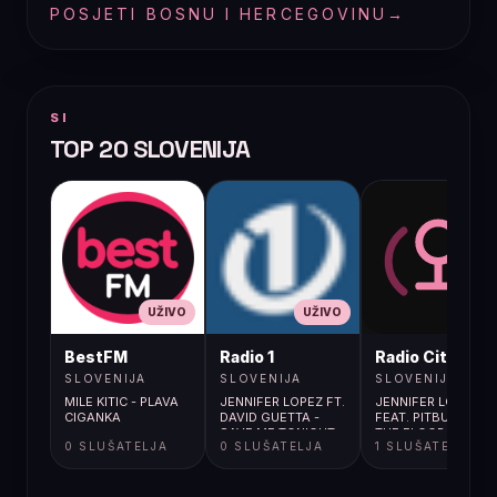
POSJETI BOSNU I HERCEGOVINU
→
SI
TOP 20 SLOVENIJA
UŽIVO
UŽIVO
UŽIVO
BestFM
Radio 1
Radio City
SLOVENIJA
SLOVENIJA
SLOVENIJA
MILE KITIC - PLAVA
JENNIFER LOPEZ FT.
JENNIFER LOPEZ
CIGANKA
DAVID GUETTA -
FEAT. PITBULL / ON
SAVE ME TONIGHT
THE FLOOR
0 SLUŠATELJA
0 SLUŠATELJA
1 SLUŠATELJA