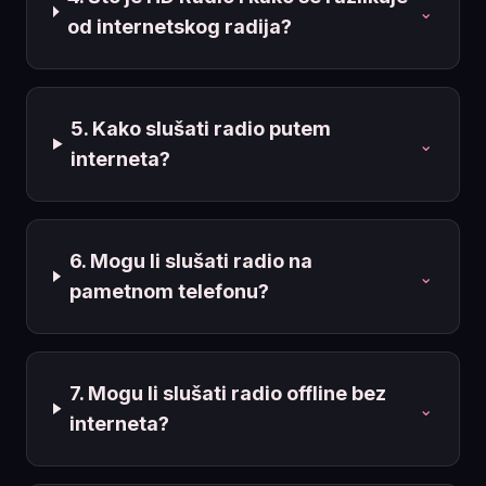
⌄
od internetskog radija?
5. Kako slušati radio putem
⌄
interneta?
6. Mogu li slušati radio na
⌄
pametnom telefonu?
7. Mogu li slušati radio offline bez
⌄
interneta?