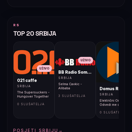
RS
TOP 20 SRBIJA
UŽIVO
UŽIVO
BB Radio Sombor
UŽIVO
SRBIJA
021 caffe
Selma Cavkic -
SRBIJA
Domus Radio
Alibaba
The Supersuckers -
SRBIJA
3 SLUŠATELJA
Hungover Together
Električni Orgazam -
0 SLUŠATELJA
Odvedi me do rupe
0 SLUŠATELJA
POSJETI SRBIJU
→