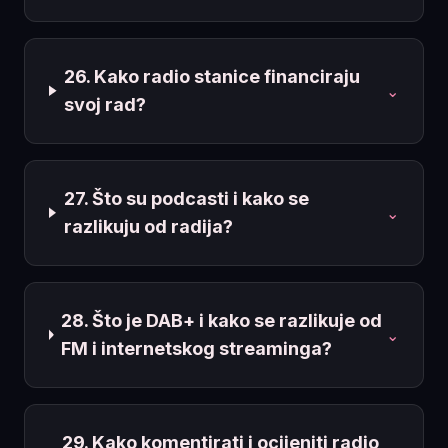
26. Kako radio stanice financiraju
⌄
svoj rad?
27. Što su podcasti i kako se
⌄
razlikuju od radija?
28. Što je DAB+ i kako se razlikuje od
⌄
FM i internetskog streaminga?
29. Kako komentirati i ocijeniti radio