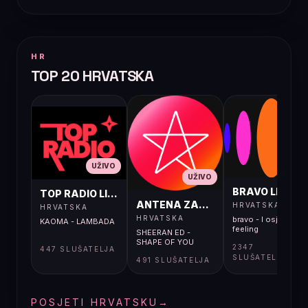
HR
TOP 20 HRVATSKA
UŽIVO
UŽIVO
UŽIVO
BRAVO LIVE
TOP RADIO LIVE
ANTENA ZAGREB LIVE
HRVATSKA
HRVATSKA
HRVATSKA
bravo - I osjećaj i
KAOMA - LAMBADA
feeling
SHEERAN ED -
SHAPE OF YOU
2347
447 SLUŠATELJA
SLUŠATELJA
491 SLUŠATELJA
POSJETI HRVATSKU
→