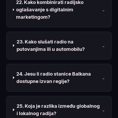
22. Kako kombinirati radijsko
oglašavanje s digitalnim
⌄
marketingom?
23. Kako slušati radio na
⌄
putovanjima ili u automobilu?
24. Jesu li radio stanice Balkana
⌄
dostupne izvan regije?
25. Koja je razlika između globalnog
⌄
i lokalnog radija?