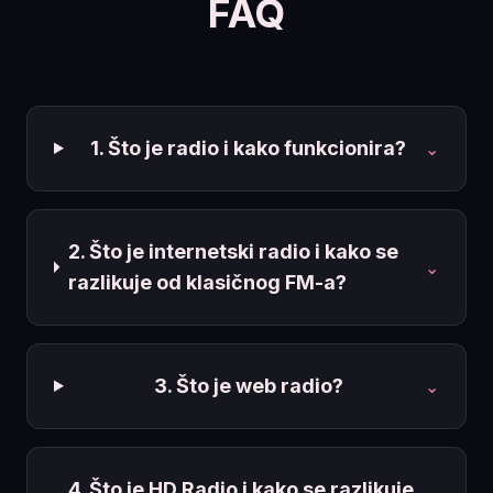
FAQ
1. Što je radio i kako funkcionira?
⌄
2. Što je internetski radio i kako se
⌄
razlikuje od klasičnog FM-a?
3. Što je web radio?
⌄
4. Što je HD Radio i kako se razlikuje