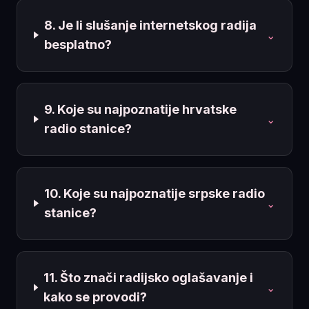
8. Je li slušanje internetskog radija
⌄
besplatno?
9. Koje su najpoznatije hrvatske
⌄
radio stanice?
10. Koje su najpoznatije srpske radio
⌄
stanice?
11. Što znači radijsko oglašavanje i
⌄
kako se provodi?