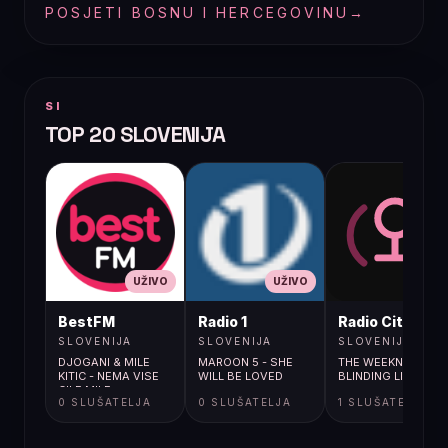
POSJETI BOSNU I HERCEGOVINU
→
SI
TOP 20 SLOVENIJA
UŽIVO
UŽIVO
UŽIVO
BestFM
Radio 1
Radio City
SLOVENIJA
SLOVENIJA
SLOVENIJA
DJOGANI & MILE
MAROON 5 - SHE
THE WEEKND /
KITIC - NEMA VISE
WILL BE LOVED
BLINDING LIGHTS
CILE MILE
0 SLUŠATELJA
0 SLUŠATELJA
1 SLUŠATELJA