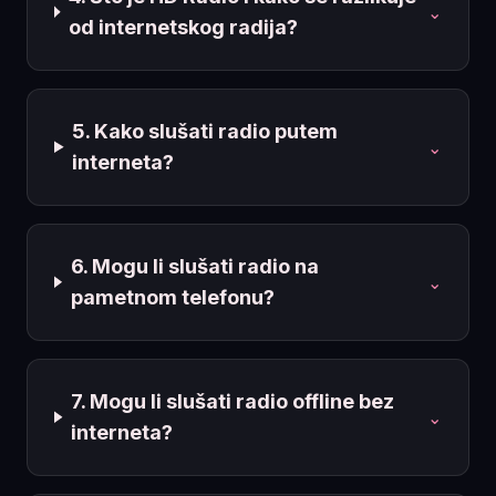
⌄
od internetskog radija?
5. Kako slušati radio putem
⌄
interneta?
6. Mogu li slušati radio na
⌄
pametnom telefonu?
7. Mogu li slušati radio offline bez
⌄
interneta?