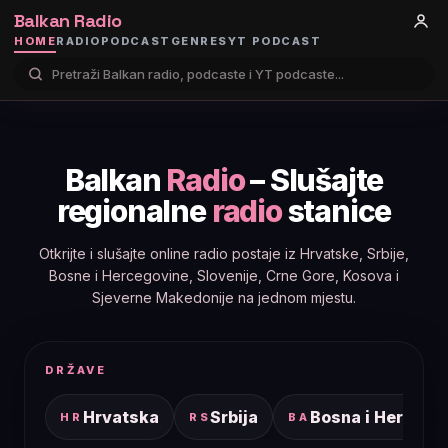
Balkan Radio
HOME
RADIO
PODCAST
GENRES
YT PODCAST
Balkan
Radio
– Slušajte
regionalne
radio
stanice
Otkrijte i slušajte online radio postaje iz Hrvatske, Srbije,
Bosne i Hercegovine, Slovenije, Crne Gore, Kosova i
Sjeverne Makedonije na jednom mjestu.
DRŽAVE
Hrvatska
Srbija
Bosna i Hercego
HR
RS
BA