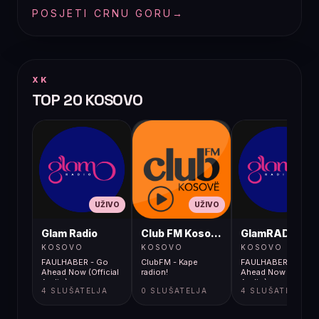
POSJETI CRNU GORU
→
XK
TOP 20 KOSOVO
UŽIVO
UŽIVO
UŽIVO
Glam Radio
Club FM Kosovë
GlamRADIO
KOSOVO
KOSOVO
KOSOVO
FAULHABER - Go
ClubFM - Kape
FAULHABER - Go
Ahead Now (Official
radion!
Ahead Now (Official
Audio)
Audio)
4 SLUŠATELJA
0 SLUŠATELJA
4 SLUŠATELJA