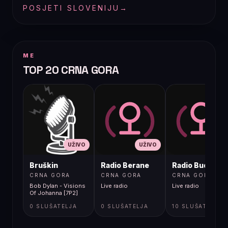
POSJETI SLOVENIJU
→
ME
TOP 20 CRNA GORA
UŽIVO
UŽIVO
UŽIVO
Bruškin
Radio Berane
Radio Budva
CRNA GORA
CRNA GORA
CRNA GORA
Bob Dylan - Visions
Live radio
Live radio
Of Johanna [7P2]
0 SLUŠATELJA
0 SLUŠATELJA
10 SLUŠATELJA