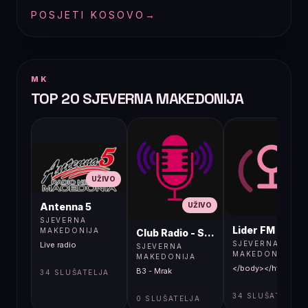
POSJETI KOSOVO
→
MK
TOP 20 SJEVERNA MAKEDONIJA
UŽIVO
UŽIVO
UŽIVO
Antenna 5
SJEVERNA
Lider FM 107,4
MAKEDONIJA
Club Radio - Skopje, Mcedonia
SJEVERNA
Live radio
SJEVERNA
MAKEDONIJA
MAKEDONIJA
</body></html>
B3 - Mrak
34 SLUŠATELJA
34 SLUŠATELJA
0 SLUŠATELJA