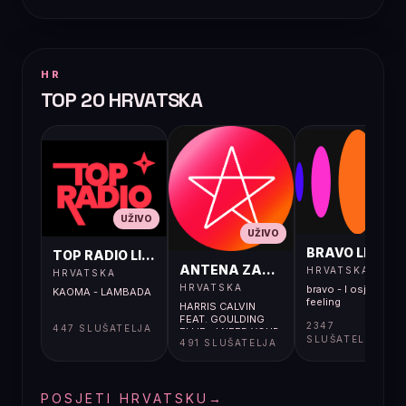
HR
TOP 20 HRVATSKA
UŽIVO
UŽIVO
UŽIVO
BRAVO LIVE
TOP RADIO LIVE
ANTENA ZAGREB LIVE
HRVATSKA
HRVATSKA
HRVATSKA
bravo - I osjećaj i
KAOMA - LAMBADA
feeling
HARRIS CALVIN
FEAT. GOULDING
2347
447 SLUŠATELJA
ELLIE - I NEED YOUR
SLUŠATELJA
491 SLUŠATELJA
LOVE
POSJETI HRVATSKU
→