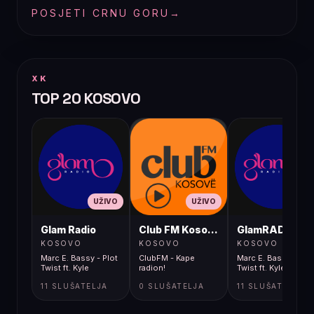
POSJETI CRNU GORU
→
XK
TOP 20 KOSOVO
UŽIVO
UŽIVO
UŽIVO
Glam Radio
Club FM Kosovë
GlamRADIO
KOSOVO
KOSOVO
KOSOVO
Marc E. Bassy - Plot
ClubFM - Kape
Marc E. Bassy - Plot
Twist ft. Kyle
radion!
Twist ft. Kyle
11 SLUŠATELJA
0 SLUŠATELJA
11 SLUŠATELJA