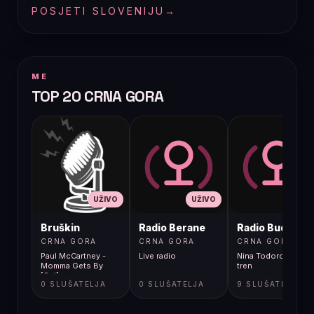
POSJETI SLOVENIJU
→
ME
TOP 20 CRNA GORA
UŽIVO
UŽIVO
UŽIVO
Bruškin
Radio Berane
Radio Budva
CRNA GORA
CRNA GORA
CRNA GORA
Paul McCartney -
Live radio
Nina Todorovic - Fal
Momma Gets By
tren
[9gj]
0 SLUŠATELJA
0 SLUŠATELJA
9 SLUŠATELJA