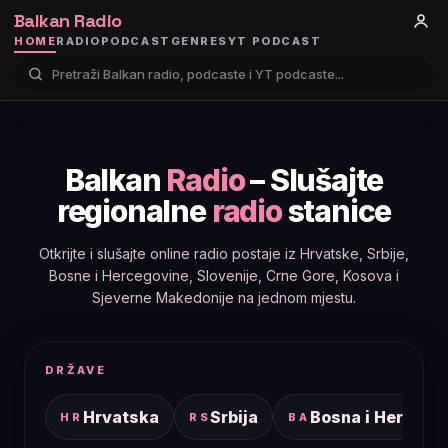
Balkan Radio
HOME
RADIO
PODCAST
GENRES
YT PODCAST
Balkan
Radio
– Slušajte
regionalne
radio
stanice
Otkrijte i slušajte online radio postaje iz Hrvatske, Srbije,
Bosne i Hercegovine, Slovenije, Crne Gore, Kosova i
Sjeverne Makedonije na jednom mjestu.
DRŽAVE
Hrvatska
Srbija
Bosna i Hercego
HR
RS
BA