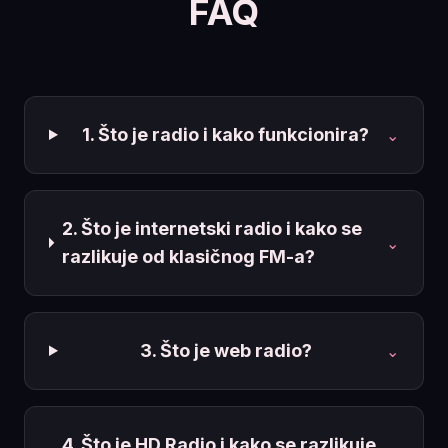
FAQ
1. Što je radio i kako funkcionira?
⌄
2. Što je internetski radio i kako se
⌄
razlikuje od klasičnog FM-a?
3. Što je web radio?
⌄
4. Što je HD Radio i kako se razlikuje