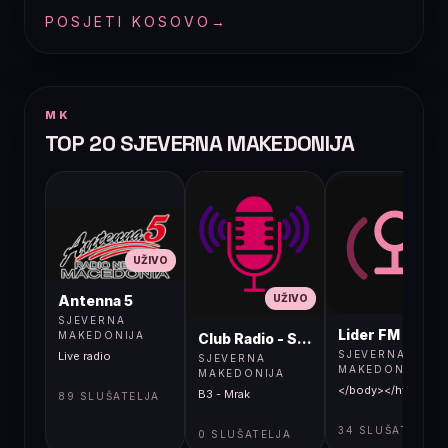
POSJETI KOSOVO
→
MK
TOP 20 SJEVERNA MAKEDONIJA
UŽIVO
UŽIVO
UŽIVO
Antenna 5
SJEVERNA
Lider FM 107,4
MAKEDONIJA
Club Radio - Skopje, Mcedonia
SJEVERNA
Live radio
SJEVERNA
MAKEDONIJA
MAKEDONIJA
</body></html>
B3 - Mrak
89 SLUŠATELJA
34 SLUŠATELJA
0 SLUŠATELJA