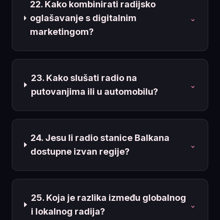
22. Kako kombinirati radijsko
oglašavanje s digitalnim
⌄
marketingom?
23. Kako slušati radio na
⌄
putovanjima ili u automobilu?
24. Jesu li radio stanice Balkana
⌄
dostupne izvan regije?
25. Koja je razlika između globalnog
⌄
i lokalnog radija?