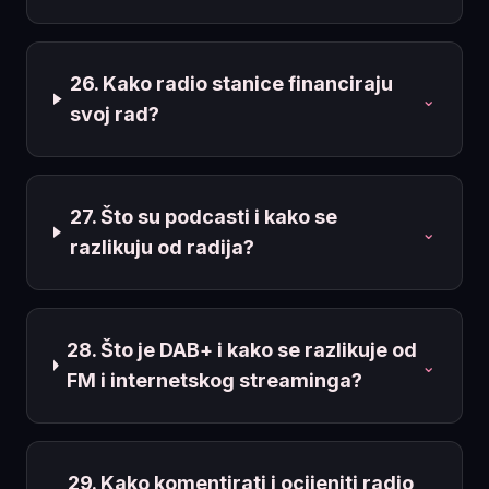
26. Kako radio stanice financiraju
⌄
svoj rad?
27. Što su podcasti i kako se
⌄
razlikuju od radija?
28. Što je DAB+ i kako se razlikuje od
⌄
FM i internetskog streaminga?
29. Kako komentirati i ocijeniti radio