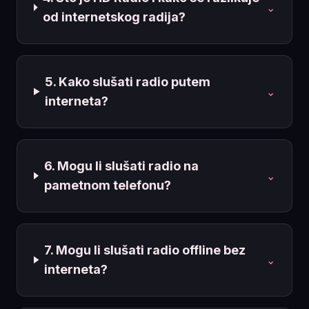
⌄
od internetskog radija?
5. Kako slušati radio putem
⌄
interneta?
6. Mogu li slušati radio na
⌄
pametnom telefonu?
7. Mogu li slušati radio offline bez
⌄
interneta?