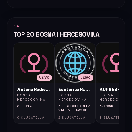
BA
TOP 20 BOSNA I HERCEGOVINA
UŽIVO
UŽIVO
UŽIVO
Antena Radio, Jelah Tešanj
Esoterica Radio S1
KUPRESKIRAD
BOSNA I
BOSNA I
BOSNA I
HERCEGOVINA
HERCEGOVINA
HERCEGOVINA
Station Offline
Bassjackers x REEZ
Kupreski radio
x KSHMR - Savior
(Remix)
0 SLUŠATELJA
2 SLUŠATELJA
8 SLUŠATELJA