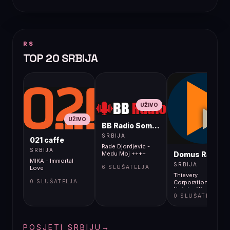
RS
TOP 20 SRBIJA
UŽIVO
UŽIVO
BB Radio Sombor
UŽIVO
SRBIJA
021 caffe
Rade Djordjevic -
SRBIJA
Domus Radio
Medu Moj ++++
MIKA - Immortal
SRBIJA
6 SLUŠATELJA
Love
Thievery
0 SLUŠATELJA
Corporation feat.
Notch - Weapons O
0 SLUŠATELJA
Distraction
POSJETI SRBIJU
→