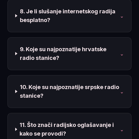
8. Je li slušanje internetskog radija
⌄
besplatno?
9. Koje su najpoznatije hrvatske
⌄
radio stanice?
10. Koje su najpoznatije srpske radio
⌄
stanice?
11. Što znači radijsko oglašavanje i
⌄
kako se provodi?