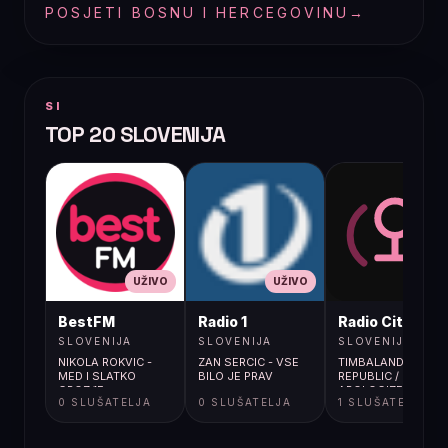
POSJETI BOSNU I HERCEGOVINU
→
SI
TOP 20 SLOVENIJA
UŽIVO
UŽIVO
UŽIVO
BestFM
Radio 1
Radio City
SLOVENIJA
SLOVENIJA
SLOVENIJA
NIKOLA ROKVIC -
ZAN SERCIC - VSE
TIMBALAND/ONE
MED I SLATKO
BILO JE PRAV
REPUBLIC /
GROZđE
APOLOGIZE
0 SLUŠATELJA
0 SLUŠATELJA
1 SLUŠATELJA