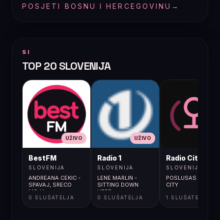
POSJETI BOSNU I HERCEGOVINU
→
SI
TOP 20 SLOVENIJA
UŽIVO
UŽIVO
UŽIVO
BestFM
Radio 1
Radio City
SLOVENIJA
SLOVENIJA
SLOVENIJA
ANDREANA CEKIC -
LENE MARLIN -
POSLUSAS RADIO
SPAVAJ, SRECO
SITTING DOWN
CITY
MOJA
HERE
0 SLUŠATELJA
0 SLUŠATELJA
1 SLUŠATELJA