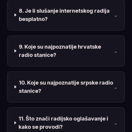
8. Je li slušanje internetskog radija
⌄
besplatno?
9. Koje su najpoznatije hrvatske
⌄
radio stanice?
10. Koje su najpoznatije srpske radio
⌄
stanice?
11. Što znači radijsko oglašavanje i
⌄
kako se provodi?