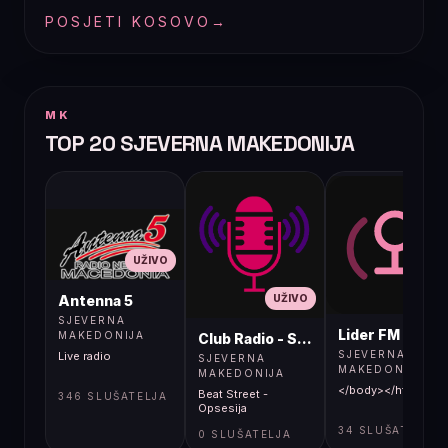
POSJETI KOSOVO
→
MK
TOP 20 SJEVERNA MAKEDONIJA
UŽIVO
UŽIVO
UŽIVO
Antenna 5
SJEVERNA
Lider FM 107,4
MAKEDONIJA
Club Radio - Skopje, Mcedonia
SJEVERNA
Live radio
SJEVERNA
MAKEDONIJA
MAKEDONIJA
</body></html>
Beat Street -
346 SLUŠATELJA
Opsesija
34 SLUŠATELJA
0 SLUŠATELJA