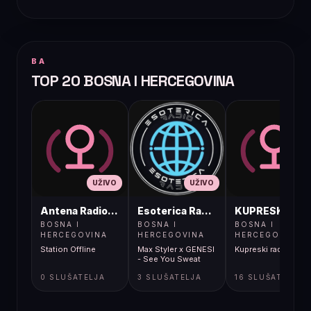
BA
TOP 20 BOSNA I HERCEGOVINA
UŽIVO
UŽIVO
UŽIVO
Antena Radio, Jelah Tešanj
Esoterica Radio S1
KUPRESKIRAD
BOSNA I
BOSNA I
BOSNA I
HERCEGOVINA
HERCEGOVINA
HERCEGOVINA
Station Offline
Max Styler x GENESI
Kupreski radio
- See You Sweat
0 SLUŠATELJA
3 SLUŠATELJA
16 SLUŠATELJA