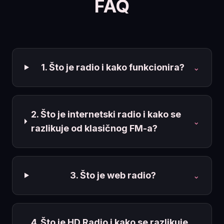
FAQ
1. Što je radio i kako funkcionira?
⌄
2. Što je internetski radio i kako se
⌄
razlikuje od klasičnog FM-a?
3. Što je web radio?
⌄
4. Što je HD Radio i kako se razlikuje