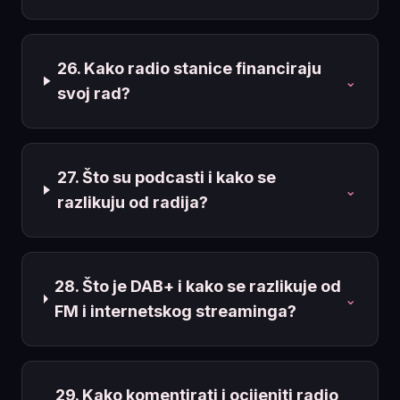
26. Kako radio stanice financiraju
⌄
svoj rad?
27. Što su podcasti i kako se
⌄
razlikuju od radija?
28. Što je DAB+ i kako se razlikuje od
⌄
FM i internetskog streaminga?
29. Kako komentirati i ocijeniti radio