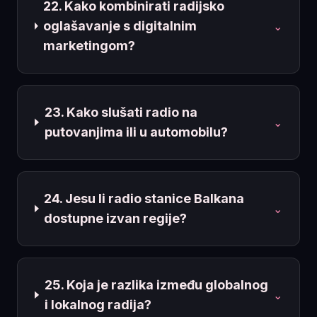
22. Kako kombinirati radijsko
oglašavanje s digitalnim
⌄
marketingom?
23. Kako slušati radio na
⌄
putovanjima ili u automobilu?
24. Jesu li radio stanice Balkana
⌄
dostupne izvan regije?
25. Koja je razlika između globalnog
⌄
i lokalnog radija?