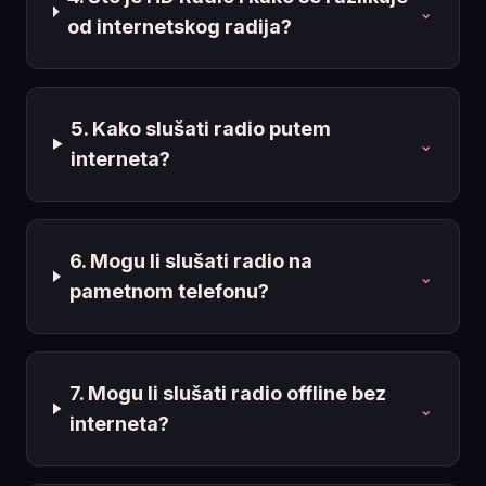
⌄
od internetskog radija?
5. Kako slušati radio putem
⌄
interneta?
6. Mogu li slušati radio na
⌄
pametnom telefonu?
7. Mogu li slušati radio offline bez
⌄
interneta?