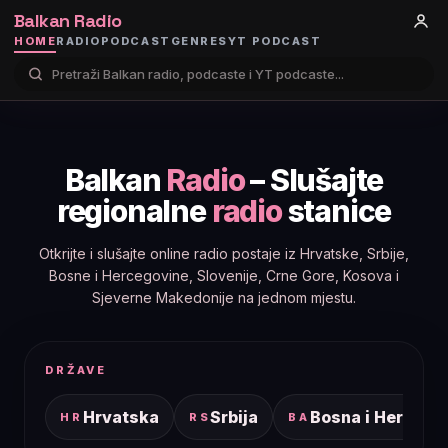
Balkan Radio
HOME
RADIO
PODCAST
GENRES
YT PODCAST
Balkan
Radio
– Slušajte
regionalne
radio
stanice
Otkrijte i slušajte online radio postaje iz Hrvatske, Srbije,
Bosne i Hercegovine, Slovenije, Crne Gore, Kosova i
Sjeverne Makedonije na jednom mjestu.
DRŽAVE
Hrvatska
Srbija
Bosna i Hercego
HR
RS
BA