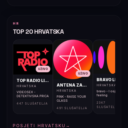
HR
TOP 20 HRVATSKA
UŽIVO
UŽIVO
UŽIVO
BRAVO LIVE
TOP RADIO LIVE
ANTENA ZAGREB LIVE
HRVATSKA
HRVATSKA
HRVATSKA
bravo - I osjećaj i
VIDEOSEX -
feeling
DETEKTIVSKA PRICA
PINK - RAISE YOUR
GLASS
2347
447 SLUŠATELJA
SLUŠATELJA
491 SLUŠATELJA
POSJETI HRVATSKU
→