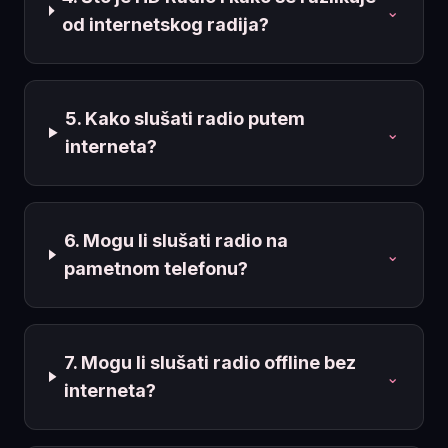
⌄
od internetskog radija?
5. Kako slušati radio putem
⌄
interneta?
6. Mogu li slušati radio na
⌄
pametnom telefonu?
7. Mogu li slušati radio offline bez
⌄
interneta?