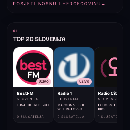
POSJETI BOSNU I HERCEGOVINU
→
SI
TOP 20 SLOVENIJA
UŽIVO
UŽIVO
UŽIVO
BestFM
Radio 1
Radio City
SLOVENIJA
SLOVENIJA
SLOVENIJA
LUNA 011 - RED BULL
MAROON 5 - SHE
ECHOSMITH / COOL
WILL BE LOVED
KIDS
0 SLUŠATELJA
0 SLUŠATELJA
1 SLUŠATELJA