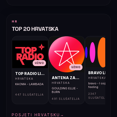
HR
TOP 20 HRVATSKA
UŽIVO
UŽIVO
UŽIVO
BRAVO LIVE
TOP RADIO LIVE
ANTENA ZAGREB LIVE
HRVATSKA
HRVATSKA
HRVATSKA
bravo - I osjećaj i
KAOMA - LAMBADA
feeling
GOULDING ELLIE -
BURN
2347
447 SLUŠATELJA
SLUŠATELJA
491 SLUŠATELJA
POSJETI HRVATSKU
→