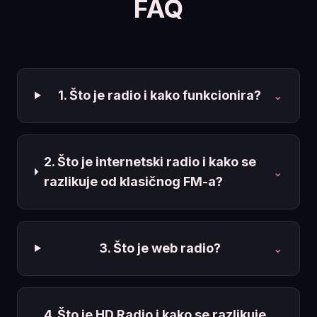
FAQ
1. Što je radio i kako funkcionira?
⌄
2. Što je internetski radio i kako se
⌄
razlikuje od klasičnog FM-a?
3. Što je web radio?
⌄
4. Što je HD Radio i kako se razlikuje