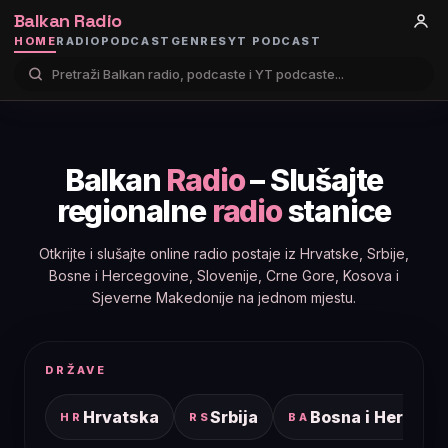
Balkan Radio
HOME
RADIO
PODCAST
GENRES
YT PODCAST
Balkan
Radio
– Slušajte
regionalne
radio
stanice
Otkrijte i slušajte online radio postaje iz Hrvatske, Srbije,
Bosne i Hercegovine, Slovenije, Crne Gore, Kosova i
Sjeverne Makedonije na jednom mjestu.
DRŽAVE
Hrvatska
Srbija
Bosna i Hercego
HR
RS
BA