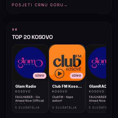
POSJETI CRNU GORU
→
XK
TOP 20 KOSOVO
UŽIVO
UŽIVO
UŽIVO
Glam Radio
Club FM Kosovë
GlamRADIO
KOSOVO
KOSOVO
KOSOVO
FAULHABER - Go
ClubFM - Kape
FAULHABER - Go
Ahead Now (Official
radion!
Ahead Now (Official
Audio)
Audio)
5 SLUŠATELJA
0 SLUŠATELJA
5 SLUŠATELJA