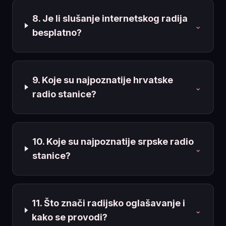
8. Je li slušanje internetskog radija
⌄
besplatno?
9. Koje su najpoznatije hrvatske
⌄
radio stanice?
10. Koje su najpoznatije srpske radio
⌄
stanice?
11. Što znači radijsko oglašavanje i
⌄
kako se provodi?