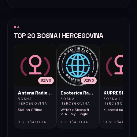
BA
TOP 20 BOSNA I HERCEGOVINA
UŽIVO
UŽIVO
UŽIVO
Antena Radio, Jelah Tešanj
Esoterica Radio S1
KUPRESKIRAD
BOSNA I
BOSNA I
BOSNA I
HERCEGOVINA
HERCEGOVINA
HERCEGOVINA
Station Offline
WYKO x Sixcap ft.
Kupreski radio
VTR - My Jungle
0 SLUŠATELJA
1 SLUŠATELJA
13 SLUŠATELJA