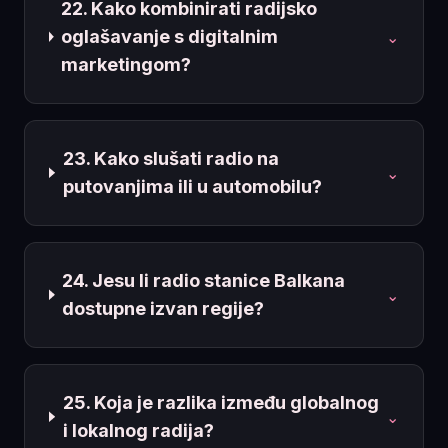
22. Kako kombinirati radijsko
oglašavanje s digitalnim
⌄
marketingom?
23. Kako slušati radio na
⌄
putovanjima ili u automobilu?
24. Jesu li radio stanice Balkana
⌄
dostupne izvan regije?
25. Koja je razlika između globalnog
⌄
i lokalnog radija?