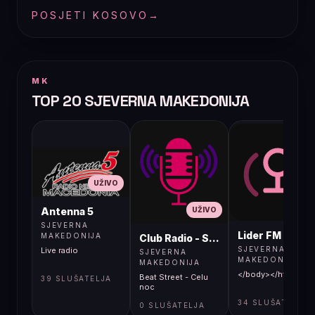
POSJETI KOSOVO
→
MK
TOP 20 SJEVERNA MAKEDONIJA
UŽIVO
UŽIVO
UŽIVO
Antenna 5
SJEVERNA
Lider FM 107,4
MAKEDONIJA
Club Radio - Skopje, Mcedonia
SJEVERNA
Live radio
SJEVERNA
MAKEDONIJA
MAKEDONIJA
</body></html>
Beat Street - Celu
39 SLUŠATELJA
noc
34 SLUŠATELJA
0 SLUŠATELJA