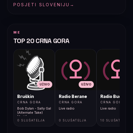
POSJETI SLOVENIJU
→
ME
TOP 20 CRNA GORA
UŽIVO
UŽIVO
UŽIVO
Bruškin
Radio Berane
Radio Budva
CRNA GORA
CRNA GORA
CRNA GORA
Bob Dylan - Sally Gal
Live radio
Live radio
(Alternate Take)
[8oX]
0 SLUŠATELJA
0 SLUŠATELJA
10 SLUŠATELJA