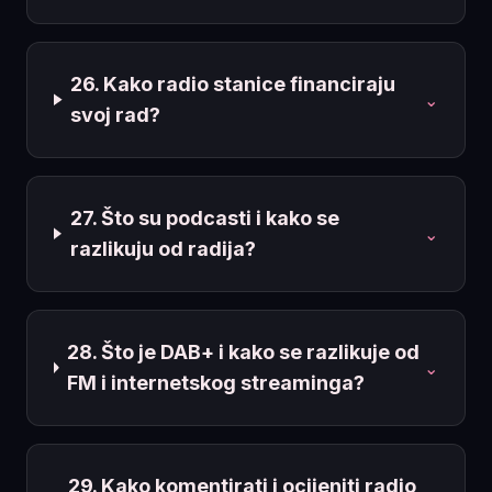
26. Kako radio stanice financiraju
⌄
svoj rad?
27. Što su podcasti i kako se
⌄
razlikuju od radija?
28. Što je DAB+ i kako se razlikuje od
⌄
FM i internetskog streaminga?
29. Kako komentirati i ocijeniti radio