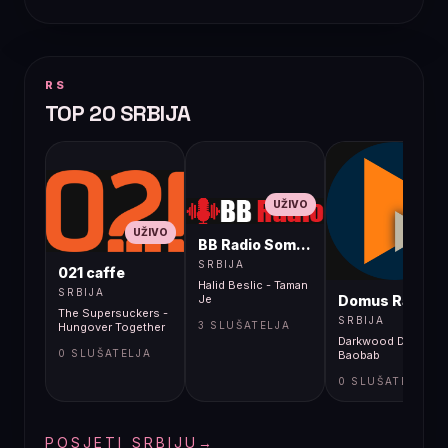
RS
TOP 20 SRBIJA
UŽIVO
UŽIVO
BB Radio Sombor
UŽIVO
SRBIJA
021 caffe
Halid Beslic - Taman
SRBIJA
Domus Radio
Je
The Supersuckers -
SRBIJA
3 SLUŠATELJA
Hungover Together
Darkwood Dub -
0 SLUŠATELJA
Baobab
0 SLUŠATELJA
POSJETI SRBIJU
→