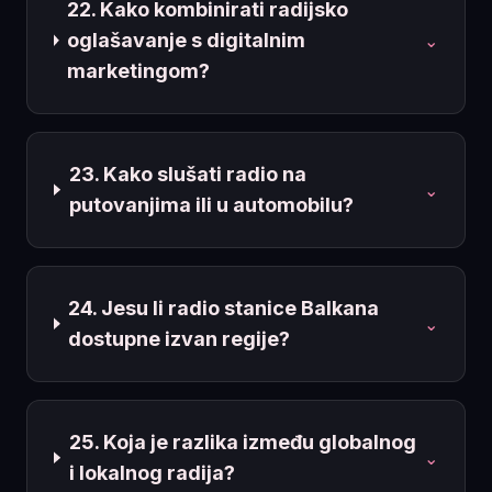
22. Kako kombinirati radijsko
oglašavanje s digitalnim
⌄
marketingom?
23. Kako slušati radio na
⌄
putovanjima ili u automobilu?
24. Jesu li radio stanice Balkana
⌄
dostupne izvan regije?
25. Koja je razlika između globalnog
⌄
i lokalnog radija?