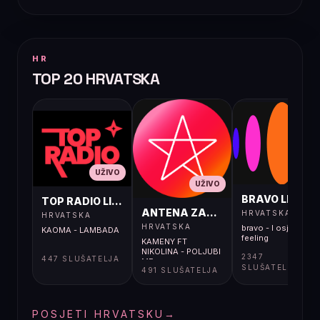
HR
TOP 20 HRVATSKA
UŽIVO
UŽIVO
UŽIVO
BRAVO LIVE
TOP RADIO LIVE
ANTENA ZAGREB LIVE
HRVATSKA
HRVATSKA
HRVATSKA
bravo - I osjećaj i
KAOMA - LAMBADA
feeling
KAMENY FT
NIKOLINA - POLJUBI
2347
447 SLUŠATELJA
ME
SLUŠATELJA
491 SLUŠATELJA
POSJETI HRVATSKU
→