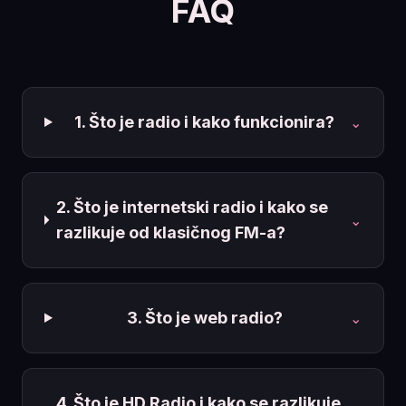
FAQ
1. Što je radio i kako funkcionira?
⌄
2. Što je internetski radio i kako se
⌄
razlikuje od klasičnog FM-a?
3. Što je web radio?
⌄
4. Što je HD Radio i kako se razlikuje