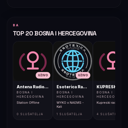
BA
TOP 20 BOSNA I HERCEGOVINA
UŽIVO
UŽIVO
UŽIVO
Antena Radio, Jelah Tešanj
Esoterica Radio S1
KUPRESKIRAD
BOSNA I
BOSNA I
BOSNA I
HERCEGOVINA
HERCEGOVINA
HERCEGOVINA
Station Offline
WYKO x NAEMS -
Kupreski radio
Kali
0 SLUŠATELJA
1 SLUŠATELJA
4 SLUŠATELJA