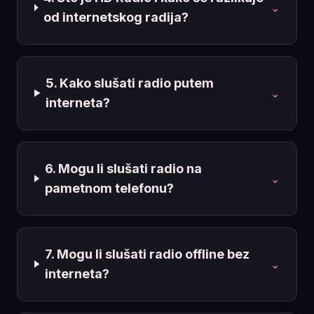
⌄
od internetskog radija?
5. Kako slušati radio putem
⌄
interneta?
6. Mogu li slušati radio na
⌄
pametnom telefonu?
7. Mogu li slušati radio offline bez
⌄
interneta?