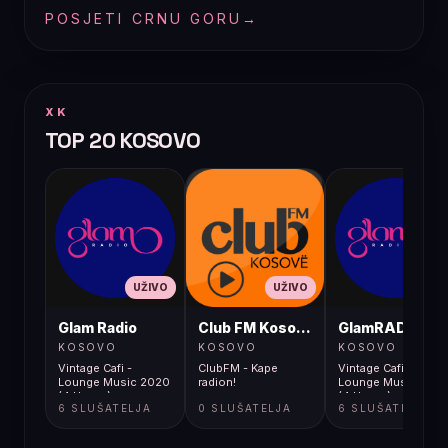
POSJETI CRNU GORU
→
XK
TOP 20 KOSOVO
UŽIVO
UŽIVO
UŽIVO
Glam Radio
Club FM Kosovë
GlamRADIO
KOSOVO
KOSOVO
KOSOVO
Vintage Cafi -
ClubFM - Kape
Vintage Cafi -
Lounge Music 2020
radion!
Lounge Music 202
(4 Hours)
(4 Hours)
6 SLUŠATELJA
0 SLUŠATELJA
6 SLUŠATELJA