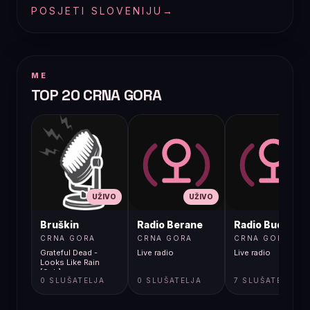
POSJETI SLOVENIJU
→
ME
TOP 20 CRNA GORA
UŽIVO
UŽIVO
UŽIVO
Bruškin
Radio Berane
Radio Budva
CRNA GORA
CRNA GORA
CRNA GORA
Grateful Dead -
Live radio
Live radio
Looks Like Rain
[9cb]
0 SLUŠATELJA
0 SLUŠATELJA
7 SLUŠATELJA