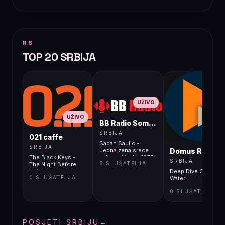
RS
TOP 20 SRBIJA
UŽIVO
UŽIVO
BB Radio Sombor
UŽIVO
SRBIJA
021 caffe
Saban Saulic -
SRBIJA
Domus Radio
Jedna zena srece
The Black Keys -
zeljna - (Audio 1978)
SRBIJA
8 SLUŠATELJA
The Night Before
(2)
Lyrics
Deep Dive Corp -
0 SLUŠATELJA
Water
0 SLUŠATELJA
POSJETI SRBIJU
→