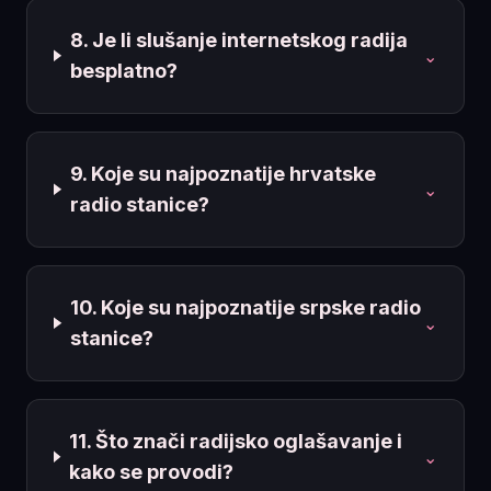
8. Je li slušanje internetskog radija
⌄
besplatno?
9. Koje su najpoznatije hrvatske
⌄
radio stanice?
10. Koje su najpoznatije srpske radio
⌄
stanice?
11. Što znači radijsko oglašavanje i
⌄
kako se provodi?