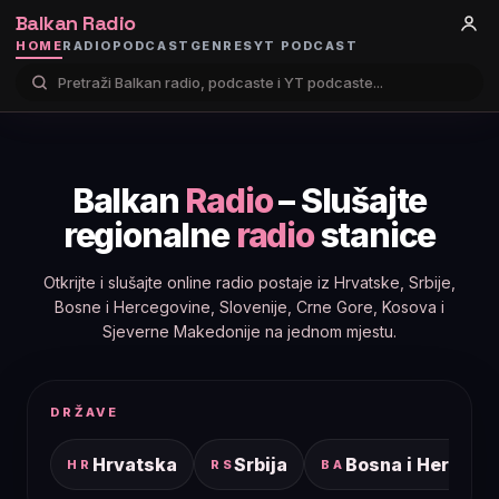
Balkan Radio
HOME
RADIO
PODCAST
GENRES
YT PODCAST
Balkan
Radio
– Slušajte
regionalne
radio
stanice
Otkrijte i slušajte online radio postaje iz Hrvatske, Srbije,
Bosne i Hercegovine, Slovenije, Crne Gore, Kosova i
Sjeverne Makedonije na jednom mjestu.
DRŽAVE
Hrvatska
Srbija
Bosna i Hercego
HR
RS
BA