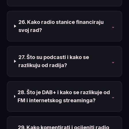
26. Kako radio stanice financiraju
⌄
svoj rad?
27. Što su podcasti i kako se
⌄
razlikuju od radija?
28. Što je DAB+ i kako se razlikuje od
⌄
FM i internetskog streaminga?
29. Kako komentirati i ocijeniti radio