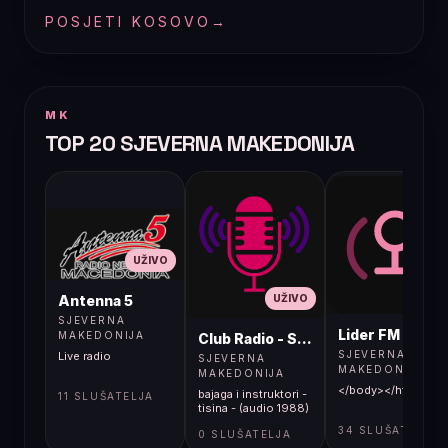
POSJETI KOSOVO
→
MK
TOP 20 SJEVERNA MAKEDONIJA
UŽIVO
UŽIVO
UŽIVO
Antenna 5
SJEVERNA
Lider FM 107,4
MAKEDONIJA
Club Radio - Skopje, Mcedonia
SJEVERNA
Live radio
SJEVERNA
MAKEDONIJA
MAKEDONIJA
</body></html>
bajaga i instruktori -
11 SLUŠATELJA
tisina - (audio 1988)
34 SLUŠATELJA
0 SLUŠATELJA