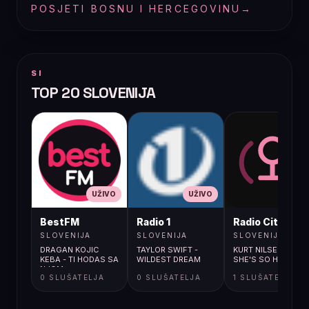
POSJETI BOSNU I HERCEGOVINU
→
SI
TOP 20 SLOVENIJA
UŽIVO
UŽIVO
UŽIVO
BestFM
Radio 1
Radio City
SLOVENIJA
SLOVENIJA
SLOVENIJA
DRAGAN KOJIC
TAYLOR SWIFT -
KURT NILSEN /
KEBA - TI HODAS SA
WILDEST DREAM
SHE'S SO HIGH
NJOM
0 SLUŠATELJA
0 SLUŠATELJA
1 SLUŠATELJA