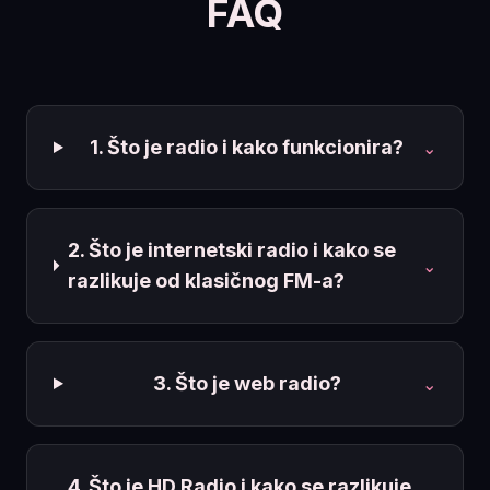
FAQ
1. Što je radio i kako funkcionira?
⌄
2. Što je internetski radio i kako se
⌄
razlikuje od klasičnog FM-a?
3. Što je web radio?
⌄
4. Što je HD Radio i kako se razlikuje