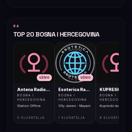
BA
TOP 20 BOSNA I HERCEGOVINA
UŽIVO
UŽIVO
UŽIVO
Antena Radio, Jelah Tešanj
Esoterica Radio S1
KUPRESKIRAD
BOSNA I
BOSNA I
BOSNA I
HERCEGOVINA
HERCEGOVINA
HERCEGOVINA
Station Offline
Olly James - Mayani
Kupreski radio
0 SLUŠATELJA
1 SLUŠATELJA
8 SLUŠATELJA