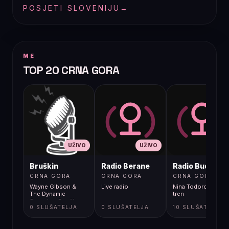
POSJETI SLOVENIJU
→
ME
TOP 20 CRNA GORA
UŽIVO
UŽIVO
UŽIVO
Bruškin
Radio Berane
Radio Budva
CRNA GORA
CRNA GORA
CRNA GORA
Wayne Gibson &
Live radio
Nina Todorovic - Fal
The Dynamic
tren
Sounds - See You
0 SLUŠATELJA
0 SLUŠATELJA
10 SLUŠATELJA
Later Alligator [4ci]