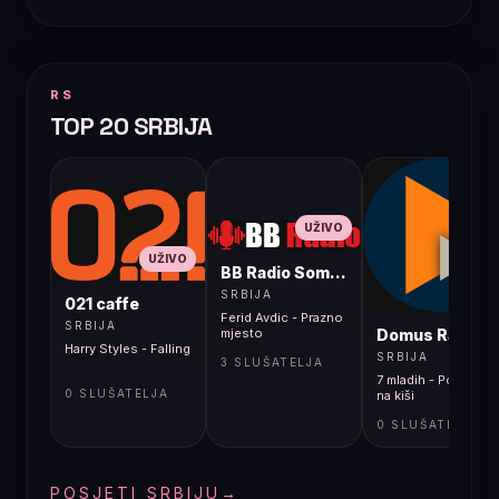
RS
TOP 20 SRBIJA
UŽIVO
UŽIVO
BB Radio Sombor
UŽIVO
SRBIJA
021 caffe
Ferid Avdic - Prazno
SRBIJA
Domus Radio
mjesto
Harry Styles - Falling
SRBIJA
3 SLUŠATELJA
7 mladih - Poljubi m
0 SLUŠATELJA
na kiši
0 SLUŠATELJA
POSJETI SRBIJU
→