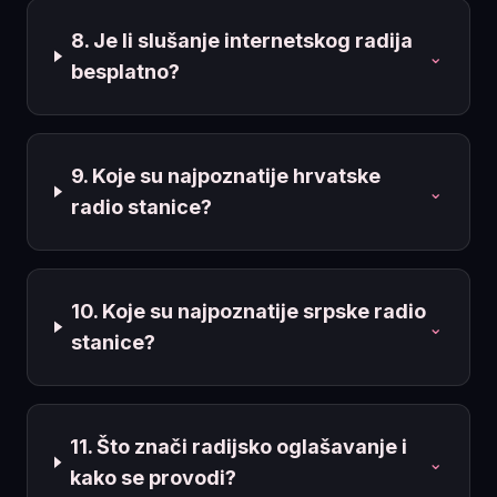
8. Je li slušanje internetskog radija
⌄
besplatno?
9. Koje su najpoznatije hrvatske
⌄
radio stanice?
10. Koje su najpoznatije srpske radio
⌄
stanice?
11. Što znači radijsko oglašavanje i
⌄
kako se provodi?