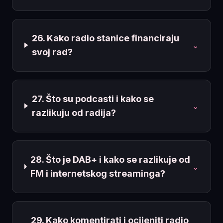
26. Kako radio stanice financiraju
⌄
svoj rad?
27. Što su podcasti i kako se
⌄
razlikuju od radija?
28. Što je DAB+ i kako se razlikuje od
⌄
FM i internetskog streaminga?
29. Kako komentirati i ocijeniti radio