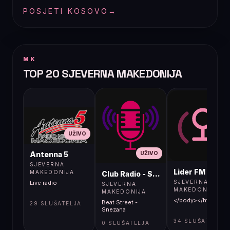
POSJETI KOSOVO
→
MK
TOP 20 SJEVERNA MAKEDONIJA
UŽIVO
UŽIVO
UŽIVO
Antenna 5
SJEVERNA
Lider FM 107,4
MAKEDONIJA
Club Radio - Skopje, Mcedonia
SJEVERNA
Live radio
SJEVERNA
MAKEDONIJA
MAKEDONIJA
</body></html>
Beat Street -
29 SLUŠATELJA
Snezana
34 SLUŠATELJA
0 SLUŠATELJA