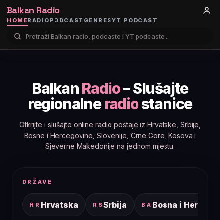
Balkan Radio
HOME
RADIO
PODCAST
GENRES
YT PODCAST
Balkan
Radio
– Slušajte
regionalne
radio
stanice
Otkrijte i slušajte online radio postaje iz Hrvatske, Srbije,
Bosne i Hercegovine, Slovenije, Crne Gore, Kosova i
Sjeverne Makedonije na jednom mjestu.
DRŽAVE
Hrvatska
Srbija
Bosna i Hercego
HR
RS
BA