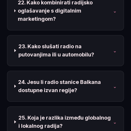
22. Kako kombinirati radijsko
oglašavanje s digitalnim
⌄
marketingom?
23. Kako slušati radio na
⌄
putovanjima ili u automobilu?
24. Jesu li radio stanice Balkana
⌄
dostupne izvan regije?
25. Koja je razlika između globalnog
⌄
i lokalnog radija?