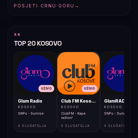
POSJETI CRNU GORU
→
XK
TOP 20 KOSOVO
UŽIVO
UŽIVO
UŽIVO
Glam Radio
Club FM Kosovë
GlamRADIO
KOSOVO
KOSOVO
KOSOVO
SNPs - Sunrise
ClubFM - Kape
SNPs - Sunrise
radion!
4 SLUŠATELJA
0 SLUŠATELJA
4 SLUŠATELJA