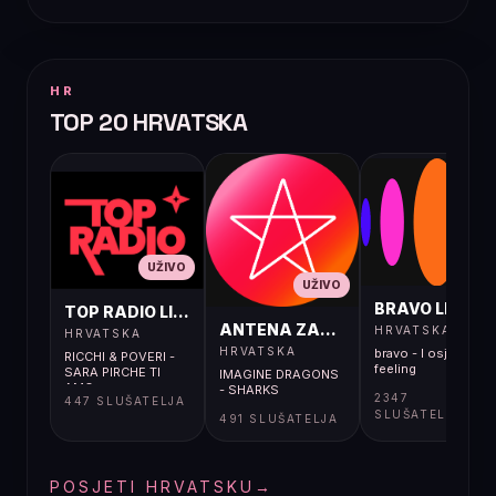
HR
TOP 20 HRVATSKA
UŽIVO
UŽIVO
UŽIVO
BRAVO LIVE
TOP RADIO LIVE
ANTENA ZAGREB LIVE
HRVATSKA
HRVATSKA
HRVATSKA
bravo - I osjećaj i
RICCHI & POVERI -
feeling
SARA PIRCHE TI
IMAGINE DRAGONS
AMO
- SHARKS
2347
447 SLUŠATELJA
SLUŠATELJA
491 SLUŠATELJA
POSJETI HRVATSKU
→