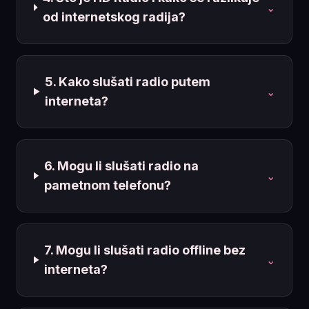
⌄
od internetskog radija?
5. Kako slušati radio putem
⌄
interneta?
6. Mogu li slušati radio na
⌄
pametnom telefonu?
7. Mogu li slušati radio offline bez
⌄
interneta?