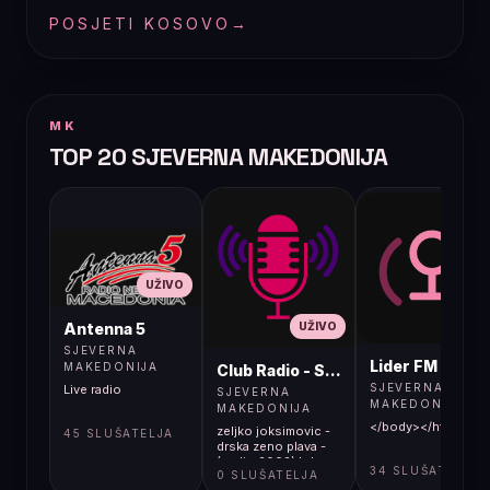
POSJETI KOSOVO
→
MK
TOP 20 SJEVERNA MAKEDONIJA
UŽIVO
UŽIVO
UŽIVO
Antenna 5
SJEVERNA
Lider FM 107,4
MAKEDONIJA
Club Radio - Skopje, Mcedonia
SJEVERNA
Live radio
SJEVERNA
MAKEDONIJA
MAKEDONIJA
</body></html>
zeljko joksimovic -
45 SLUŠATELJA
drska zeno plava -
(audio 2002) hd
34 SLUŠATELJA
0 SLUŠATELJA