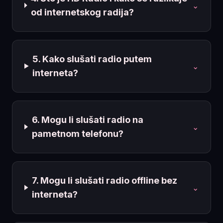
⌄
od internetskog radija?
5. Kako slušati radio putem
⌄
interneta?
6. Mogu li slušati radio na
⌄
pametnom telefonu?
7. Mogu li slušati radio offline bez
⌄
interneta?