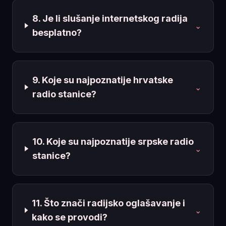
8. Je li slušanje internetskog radija
⌄
besplatno?
9. Koje su najpoznatije hrvatske
⌄
radio stanice?
10. Koje su najpoznatije srpske radio
⌄
stanice?
11. Što znači radijsko oglašavanje i
⌄
kako se provodi?