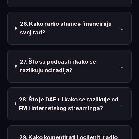
26. Kako radio stanice financiraju
⌄
svoj rad?
27. Što su podcasti i kako se
⌄
razlikuju od radija?
28. Što je DAB+ i kako se razlikuje od
⌄
FM i internetskog streaminga?
29. Kako komentirati i ocijeniti radio