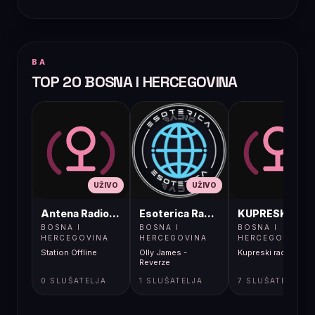
BA
TOP 20 BOSNA I HERCEGOVINA
UŽIVO
UŽIVO
UŽIVO
Antena Radio, Jelah Tešanj
Esoterica Radio S1
KUPRESKIRAD
BOSNA I
BOSNA I
BOSNA I
HERCEGOVINA
HERCEGOVINA
HERCEGOVINA
Station Offline
Olly James -
Kupreski radio
Reverze
0 SLUŠATELJA
1 SLUŠATELJA
7 SLUŠATELJA