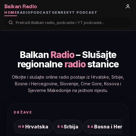
Balkan Radio
HOME
RADIO
PODCAST
GENRES
YT PODCAST
Balkan
Radio
– Slušajte
regionalne
radio
stanice
Otkrijte i slušajte online radio postaje iz Hrvatske, Srbije,
Bosne i Hercegovine, Slovenije, Crne Gore, Kosova i
Sjeverne Makedonije na jednom mjestu.
DRŽAVE
Hrvatska
Srbija
Bosna i Hercego
HR
RS
BA