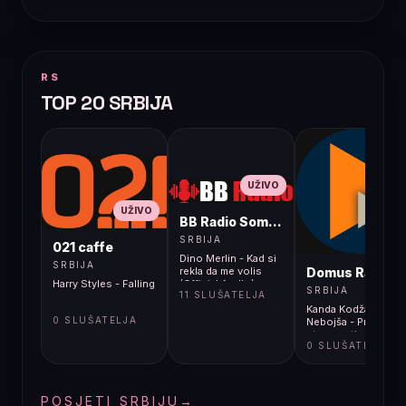
RS
TOP 20 SRBIJA
UŽIVO
UŽIVO
BB Radio Sombor
UŽIVO
SRBIJA
021 caffe
Dino Merlin - Kad si
SRBIJA
Domus Radio
rekla da me volis
Harry Styles - Falling
(Official Audio)
SRBIJA
11 SLUŠATELJA
[2000]
Kanda Kodža i
0 SLUŠATELJA
Nebojša - Prekidi
stvarnosti
0 SLUŠATELJA
POSJETI SRBIJU
→