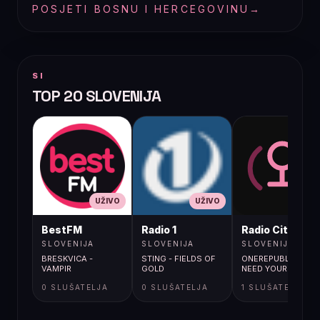
POSJETI BOSNU I HERCEGOVINU
→
SI
TOP 20 SLOVENIJA
UŽIVO
UŽIVO
UŽIVO
BestFM
Radio 1
Radio City
SLOVENIJA
SLOVENIJA
SLOVENIJA
BRESKVICA -
STING - FIELDS OF
ONEREPUBLIC /
VAMPIR
GOLD
NEED YOUR LOVE
0 SLUŠATELJA
0 SLUŠATELJA
1 SLUŠATELJA