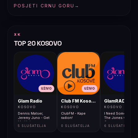
POSJETI CRNU GORU
→
XK
TOP 20 KOSOVO
UŽIVO
UŽIVO
UŽIVO
Glam Radio
Club FM Kosovë
GlamRADIO
KOSOVO
KOSOVO
KOSOVO
Dennis Matser,
ClubFM - Kape
I Need Some (feat.
Jeremy Juno - Get
radion!
The Jones Girls) -
Me High
Copy
5 SLUŠATELJA
0 SLUŠATELJA
6 SLUŠATELJA