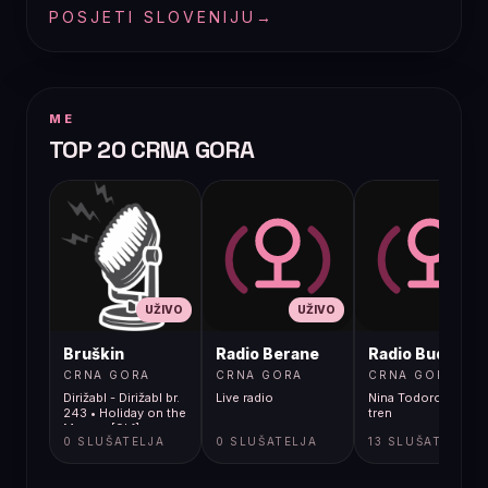
POSJETI SLOVENIJU
→
ME
TOP 20 CRNA GORA
UŽIVO
UŽIVO
UŽIVO
Bruškin
Radio Berane
Radio Budva
CRNA GORA
CRNA GORA
CRNA GORA
Dirižabl - Dirižabl br.
Live radio
Nina Todorovic - Fal
243 • Holiday on the
tren
Moon • [9kf]
0 SLUŠATELJA
0 SLUŠATELJA
13 SLUŠATELJA