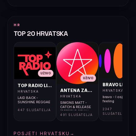
HR
TOP 20 HRVATSKA
UŽIVO
UŽIVO
UŽIVO
BRAVO LIVE
TOP RADIO LIVE
ANTENA ZAGREB LIVE
HRVATSKA
HRVATSKA
HRVATSKA
bravo - I osjećaj i
LAID BACK -
feeling
SUNSHINE REGGAE
SIMONS MATT -
CATCH & RELEASE
2347
447 SLUŠATELJA
(DEEPEND REMIX
SLUŠATELJA
491 SLUŠATELJA
POSJETI HRVATSKU
→