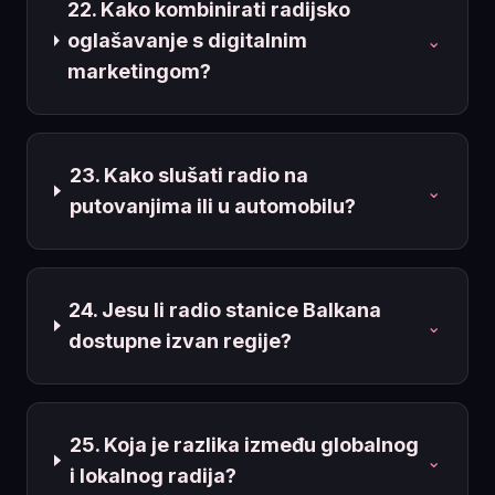
22. Kako kombinirati radijsko
oglašavanje s digitalnim
⌄
marketingom?
23. Kako slušati radio na
⌄
putovanjima ili u automobilu?
24. Jesu li radio stanice Balkana
⌄
dostupne izvan regije?
25. Koja je razlika između globalnog
⌄
i lokalnog radija?