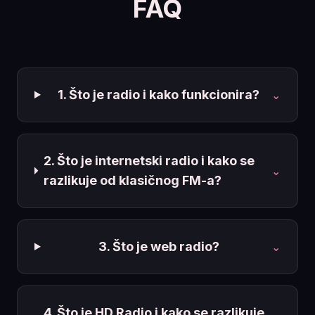
FAQ
1. Što je radio i kako funkcionira?
⌄
2. Što je internetski radio i kako se
⌄
razlikuje od klasičnog FM-a?
3. Što je web radio?
⌄
4. Što je HD Radio i kako se razlikuje